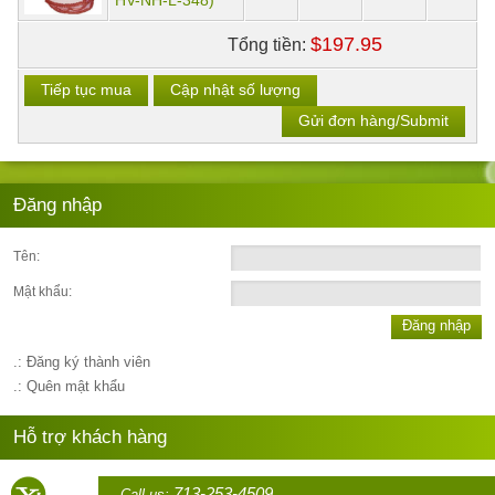
HV-NH-L-348)
$197.95
Tổng tiền:
Tiếp tục mua
Cập nhật số lượng
Gửi đơn hàng/Submit
Đăng nhập
Tên:
Mật khẩu:
Đăng nhập
.: Đăng ký thành viên
.: Quên mật khẩu
Hỗ trợ khách hàng
713-253-4509
Call us: