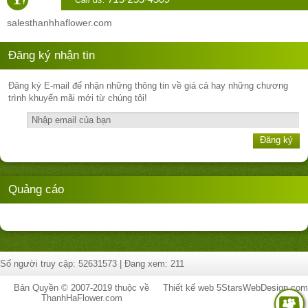
sales
thanhhaflower.com
Đăng ký nhận tin
Đăng ký E-mail để nhận những thông tin về giá cả hay những chương
trình khuyến mãi mới từ chúng tôi!
Đăng ký
Quảng cáo
Số người truy cập: 52631573 | Đang xem: 211
Bản Quyền © 2007-2019 thuộc về
Thiết kế web
5StarsWebDesign.com
ThanhHaFlower.com