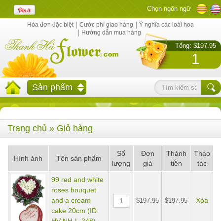
Chọn ngôn ngữ
Hóa đơn đặc biệt
Cước phí giao hàng
Ý nghĩa các loài hoa
Hướng dẫn mua hàng
Tổng: $197.95
1
Sản phẩm
Trang chủ
» Giỏ hàng
Số
Đơn
Thành
Thao
Hình ảnh
Tên sản phẩm
lượng
giá
tiền
tác
99 red and white
roses bouquet
and a cream
Xóa
$197.95
$197.95
cake 20cm (ID: