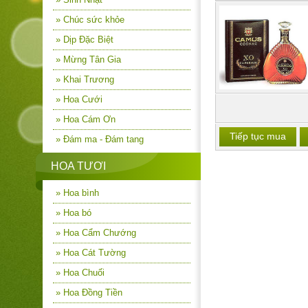
» Chúc sức khỏe
» Dịp Đặc Biệt
» Mừng Tân Gia
» Khai Trương
» Hoa Cưới
» Hoa Cám Ơn
Tiếp tục mua
» Đám ma - Đám tang
HOA TƯƠI
» Hoa bình
» Hoa bó
» Hoa Cẩm Chướng
» Hoa Cát Tường
» Hoa Chuối
» Hoa Đồng Tiền