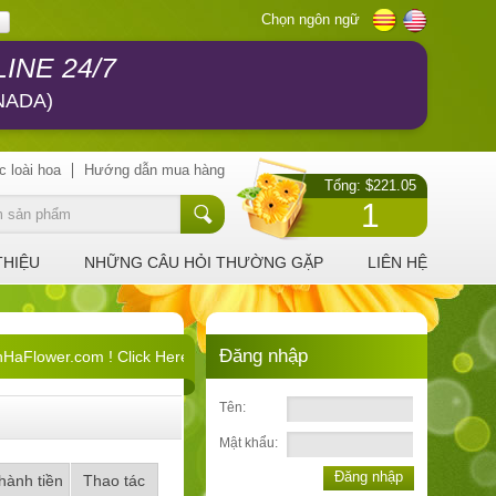
Chọn ngôn ngữ
INE 24/7
NADA)
c loài hoa
Hướng dẫn mua hàng
Tổng: $221.05
1
THIỆU
NHỮNG CÂU HỎI THƯỜNG GẶP
LIÊN HỆ
Đăng nhập
Flower.com ! Click Here !
Tên:
Mật khẩu:
Đăng nhập
hành tiền
Thao tác