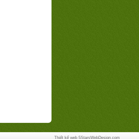
Thiết kế web
5StarsWebDesign.com