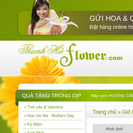
GỬI HOA & 
Đặt hàng online h
QUÀ TẶNG TRONG DỊP
Hãy xem HƯỚNG DẪN M
» Tình yêu & Valentine
Trang chủ
» Giỏ 
» Hoa cho Mẹ - Mother's Day
» Kỷ Niệm
Hình ảnh
» Sinh Nhật