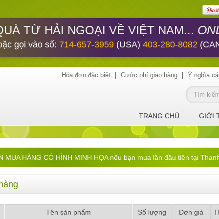
ONL
QUÀ TỪ HẢI NGOẠI VỀ VIỆT NAM...
oặc gọi vào số:
714-657-3959
(USA)
403-280-8082
(CA
Hóa đơn đặc biệt
Cước phí giao hàng
Ý nghĩa cá
TRANG CHỦ
GIỚI 
UA HÀNG CÓ HÌNH MINH HỌA nếu bạn mua lần đầu tiên tại ThanhHa
hàng
Tên sản phẩm
Số lượng
Đơn giá
T