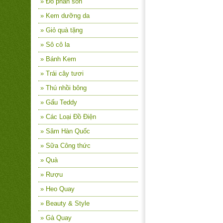
» Đồ phấn son
» Kem dưỡng da
» Giỏ quà tặng
» Sô cô la
» Bánh Kem
» Trái cây tươi
» Thú nhồi bông
» Gấu Teddy
» Các Loại Đồ Điện
» Sâm Hàn Quốc
» Sữa Công thức
» Quà
» Rượu
» Heo Quay
» Beauty & Style
» Gà Quay