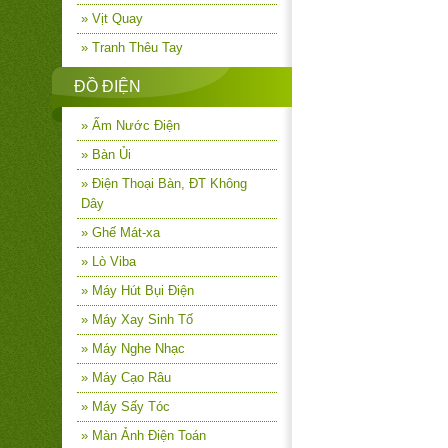
» Vịt Quay
» Tranh Thêu Tay
ĐỒ ĐIỆN
» Ấm Nước Điện
» Bàn Ủi
» Điện Thoại Bàn, ĐT Không
Dây
» Ghế Mát-xa
» Lò Viba
» Máy Hút Bụi Điện
» Máy Xay Sinh Tố
» Máy Nghe Nhạc
» Máy Cạo Râu
» Máy Sấy Tóc
» Màn Ảnh Điện Toán