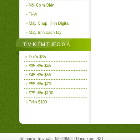
» Nồi Cơm Điện
» Ti-Vi
» Máy Chụp Hình Digital
» Máy tính xách tay
TÌM KIẾM THEO GIÁ
» Dưới $35
» $35 đến $45
» $45 đến $55
» $55 đến $75
» $75 đến $100
» Trên $100
Số người truy cập: 52649508 | Đang xem: 431