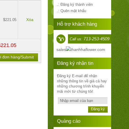
.: Đăng ký thành viên
.: Quên mật khẩu
Xóa
$221.05
Hỗ trợ khách hàng
713-253-4509
Call us:
$221.05
sales
thanhhaflower.com
i đơn hàng/Submit
Đăng ký nhận tin
Đăng ký E-mail để nhận
những thông tin về giá cả hay
những chương trình khuyến
mãi mới từ chúng tôi!
Đăng ký
Quảng cáo