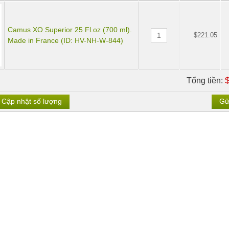
Camus XO Superior 25 Fl.oz (700 ml).
$221.05
Made in France (ID: HV-NH-W-844)
Tổng tiền:
Cập nhật số lượng
Gử