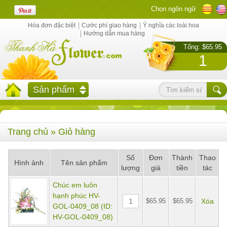
Chọn ngôn ngữ
Hóa đơn đặc biệt
Cước phí giao hàng
Ý nghĩa các loài hoa
Hướng dẫn mua hàng
Tổng: $65.95
1
Sản phẩm
Trang chủ
» Giỏ hàng
Số
Đơn
Thành
Thao
Hình ảnh
Tên sản phẩm
lượng
giá
tiền
tác
Chúc em luôn
hạnh phúc HV-
$65.95
$65.95
Xóa
GOL-0409_08 (ID:
HV-GOL-0409_08)