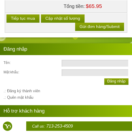
$65.95
Tổng tiền:
Tiếp tục mua
Cập nhật số lượng
Gửi đơn hàng/Submit
Đăng nhập
Tên:
Mật khẩu:
Đăng nhập
.: Đăng ký thành viên
.: Quên mật khẩu
Hỗ trợ khách hàng
713-253-4509
Call us: