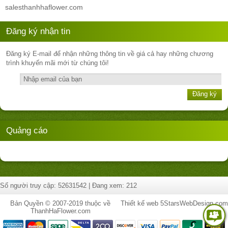
sales
thanhhaflower.com
Đăng ký nhận tin
Đăng ký E-mail để nhận những thông tin về giá cả hay những chương
trình khuyến mãi mới từ chúng tôi!
Đăng ký
Quảng cáo
Số người truy cập: 52631542 | Đang xem: 212
Bản Quyền © 2007-2019 thuộc về
Thiết kế web
5StarsWebDesign.com
ThanhHaFlower.com