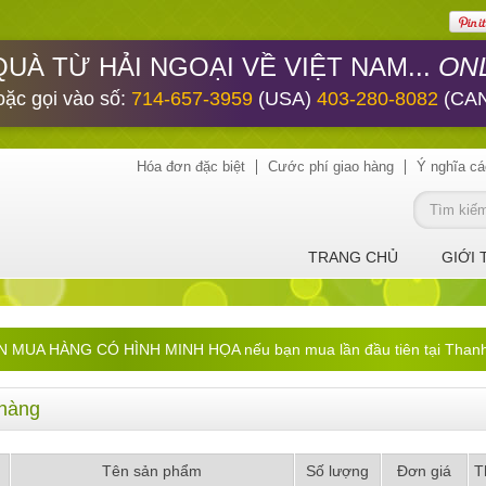
ONL
QUÀ TỪ HẢI NGOẠI VỀ VIỆT NAM...
oặc gọi vào số:
714-657-3959
(USA)
403-280-8082
(CA
Hóa đơn đặc biệt
Cước phí giao hàng
Ý nghĩa cá
TRANG CHỦ
GIỚI 
UA HÀNG CÓ HÌNH MINH HỌA nếu bạn mua lần đầu tiên tại ThanhHa
hàng
Tên sản phẩm
Số lượng
Đơn giá
T