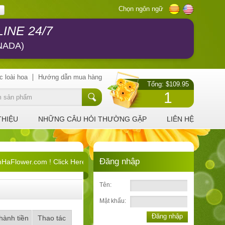
Chọn ngôn ngữ
INE 24/7
NADA)
c loài hoa
Hướng dẫn mua hàng
Tổng: $109.95
1
THIỆU
NHỮNG CÂU HỎI THƯỜNG GẶP
LIÊN HỆ
Đăng nhập
Flower.com ! Click Here !
Tên:
Mật khẩu:
Đăng nhập
hành tiền
Thao tác