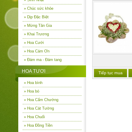
» Chúc sức khỏe
» Dịp Đặc Biệt
» Mừng Tân Gia
» Khai Trương
» Hoa Cưới
» Hoa Cám Ơn
» Đám ma - Đám tang
HOA TƯƠI
Tiếp tục mua
» Hoa bình
» Hoa bó
» Hoa Cẩm Chướng
» Hoa Cát Tường
» Hoa Chuối
» Hoa Đồng Tiền