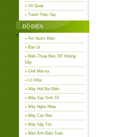
» Vịt Quay
» Tranh Thêu Tay
ĐỒ ĐIỆN
» Ấm Nước Điện
» Bàn Ủi
» Điện Thoại Bàn, ĐT Không
Dây
» Ghế Mát-xa
» Lò Viba
» Máy Hút Bụi Điện
» Máy Xay Sinh Tố
» Máy Nghe Nhạc
» Máy Cạo Râu
» Máy Sấy Tóc
» Màn Ảnh Điện Toán