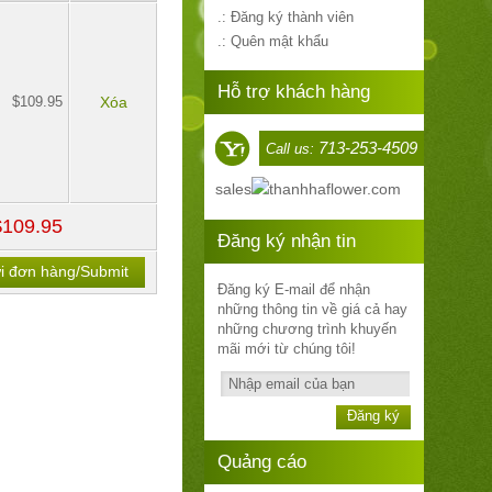
.: Đăng ký thành viên
.: Quên mật khẩu
Hỗ trợ khách hàng
$109.95
Xóa
713-253-4509
Call us:
sales
thanhhaflower.com
$109.95
Đăng ký nhận tin
i đơn hàng/Submit
Đăng ký E-mail để nhận
những thông tin về giá cả hay
những chương trình khuyến
mãi mới từ chúng tôi!
Đăng ký
Quảng cáo