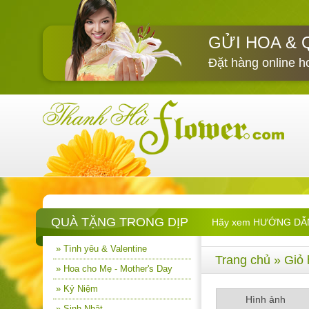
GỬI HOA & 
Đặt hàng online h
QUÀ TẶNG TRONG DỊP
Hãy xem HƯỚNG DẪN M
» Tình yêu & Valentine
Trang chủ
» Giỏ 
» Hoa cho Mẹ - Mother's Day
» Kỷ Niệm
Hình ảnh
» Sinh Nhật