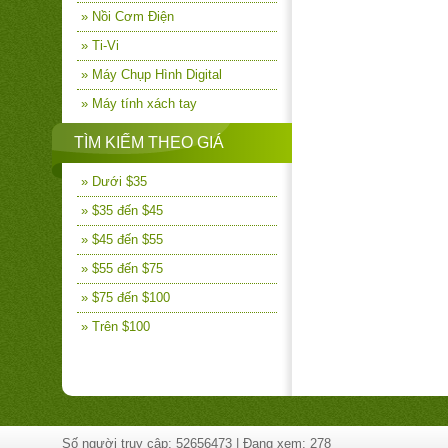
» Nồi Cơm Điện
» Ti-Vi
» Máy Chụp Hình Digital
» Máy tính xách tay
TÌM KIẾM THEO GIÁ
» Dưới $35
» $35 đến $45
» $45 đến $55
» $55 đến $75
» $75 đến $100
» Trên $100
Số người truy cập: 52656473 | Đang xem: 278