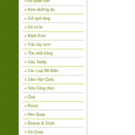
» Đồ phấn son
» Kem dưỡng da
» Giỏ quà tặng
» Sô cô la
» Bánh Kem
» Trái cây tươi
» Thú nhồi bông
» Gấu Teddy
» Các Loại Đồ Điện
» Sâm Hàn Quốc
» Sữa Công thức
» Quà
» Rượu
» Heo Quay
» Beauty & Style
» Gà Quay