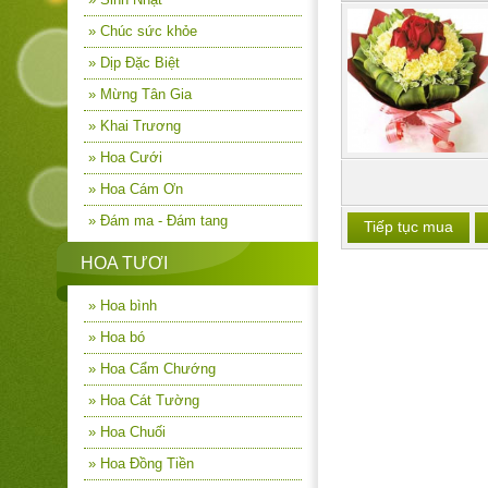
» Chúc sức khỏe
» Dịp Đặc Biệt
» Mừng Tân Gia
» Khai Trương
» Hoa Cưới
» Hoa Cám Ơn
» Đám ma - Đám tang
Tiếp tục mua
HOA TƯƠI
» Hoa bình
» Hoa bó
» Hoa Cẩm Chướng
» Hoa Cát Tường
» Hoa Chuối
» Hoa Đồng Tiền