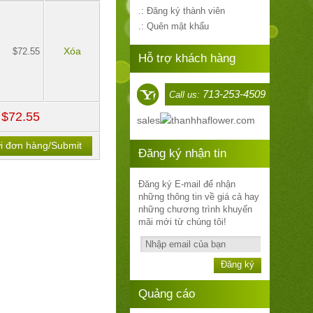
.: Đăng ký thành viên
.: Quên mật khẩu
Xóa
$72.55
Hỗ trợ khách hàng
713-253-4509
Call us:
$72.55
:
sales
thanhhaflower.com
i đơn hàng/Submit
Đăng ký nhận tin
Đăng ký E-mail để nhận
những thông tin về giá cả hay
những chương trình khuyến
mãi mới từ chúng tôi!
Đăng ký
Quảng cáo