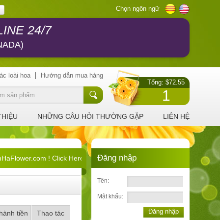
Chọn ngôn ngữ
INE 24/7
NADA)
ác loài hoa
Hướng dẫn mua hàng
Tổng: $72.55
1
THIỆU
NHỮNG CÂU HỎI THƯỜNG GẶP
LIÊN HỆ
Đăng nhập
Flower.com ! Click Here !
Tên:
Mật khẩu:
Đăng nhập
hành tiền
Thao tác