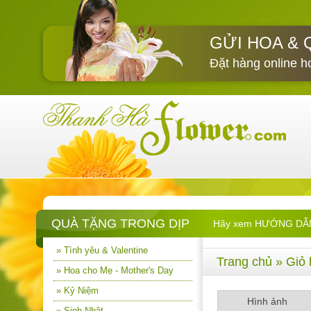
GỬI HOA & 
Đặt hàng online h
QUÀ TẶNG TRONG DỊP
Hãy xem HƯỚNG DẪN M
» Tình yêu & Valentine
Trang chủ
» Giỏ 
» Hoa cho Mẹ - Mother's Day
» Kỷ Niệm
Hình ảnh
» Sinh Nhật