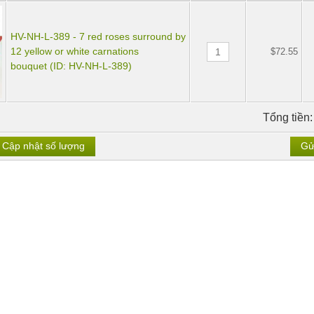
HV-NH-L-389 - 7 red roses surround by
12 yellow or white carnations
$72.55
bouquet (ID: HV-NH-L-389)
Tổng tiền
Cập nhật số lượng
Gử