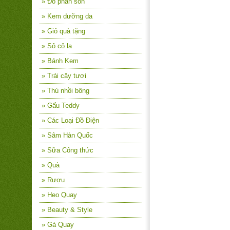
» Đồ phấn son
» Kem dưỡng da
» Giỏ quà tặng
» Sô cô la
» Bánh Kem
» Trái cây tươi
» Thú nhồi bông
» Gấu Teddy
» Các Loại Đồ Điện
» Sâm Hàn Quốc
» Sữa Công thức
» Quà
» Rượu
» Heo Quay
» Beauty & Style
» Gà Quay