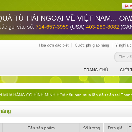
ONL
QUÀ TỪ HẢI NGOẠI VỀ VIỆT NAM...
oặc gọi vào số:
714-657-3959
(USA)
403-280-8082
(CA
Hóa đơn đặc biệt
Cước phí giao hàng
Ý nghĩa c
TRANG CHỦ
GIỚI 
UA HÀNG CÓ HÌNH MINH HỌA nếu bạn mua lần đầu tiên tại ThanhHa
hàng
Tên sản phẩm
Số lượng
Đơn giá
T