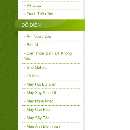
» Vịt Quay
» Tranh Thêu Tay
ĐỒ ĐIỆN
» Ấm Nước Điện
» Bàn Ủi
» Điện Thoại Bàn, ĐT Không
Dây
» Ghế Mát-xa
» Lò Viba
» Máy Hút Bụi Điện
» Máy Xay Sinh Tố
» Máy Nghe Nhạc
» Máy Cạo Râu
» Máy Sấy Tóc
» Màn Ảnh Điện Toán