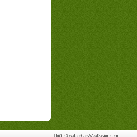
Thiết kế web
5StarsWebDesign.com