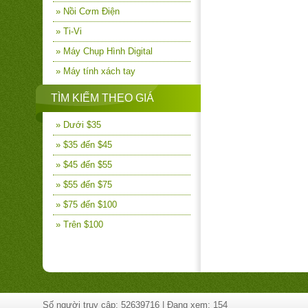
» Nồi Cơm Điện
» Ti-Vi
» Máy Chụp Hình Digital
» Máy tính xách tay
TÌM KIẾM THEO GIÁ
» Dưới $35
» $35 đến $45
» $45 đến $55
» $55 đến $75
» $75 đến $100
» Trên $100
Số người truy cập: 52639716 | Đang xem: 154