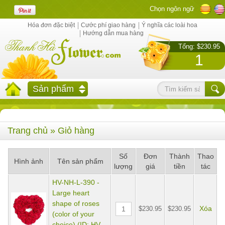
Chọn ngôn ngữ
Hóa đơn đặc biệt
Cước phí giao hàng
Ý nghĩa các loài hoa
Hướng dẫn mua hàng
Tổng: $230.95
1
Sản phẩm
Trang chủ
» Giỏ hàng
Số
Đơn
Thành
Thao
Hình ảnh
Tên sản phẩm
lượng
giá
tiền
tác
HV-NH-L-390 -
Large heart
shape of roses
Xóa
$230.95
$230.95
(color of your
choice) (ID: HV-