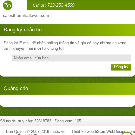
713-253-4509
Call us:
sales
thanhhaflower.com
Đăng ký nhận tin
Đăng ký E-mail để nhận những thông tin về giá cả hay những chương
trình khuyến mãi mới từ chúng tôi!
Đăng ký
Quảng cáo
Số người truy cập: 52618783 | Đang xem: 165
Bản Quyền © 2007-2019 thuộc về
Thiết kế web
5StarsWebDesign.com