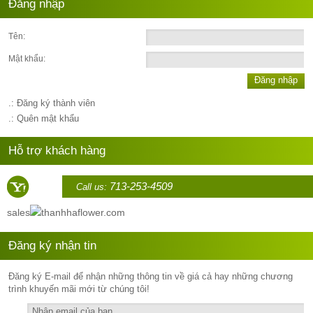
Đăng nhập
Tên:
Mật khẩu:
Đăng nhập
.: Đăng ký thành viên
.: Quên mật khẩu
Hỗ trợ khách hàng
713-253-4509
Call us:
sales
thanhhaflower.com
Đăng ký nhận tin
Đăng ký E-mail để nhận những thông tin về giá cả hay những chương
trình khuyến mãi mới từ chúng tôi!