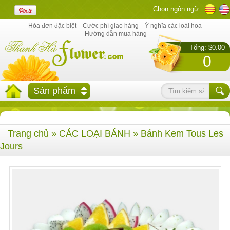
Chọn ngôn ngữ
Hóa đơn đặc biệt
Cước phí giao hàng
Ý nghĩa các loài hoa
Hướng dẫn mua hàng
Tổng: $0.00
0
Sản phẩm
Trang chủ
»
CÁC LOẠI BÁNH
» Bánh Kem Tous Les
Jours