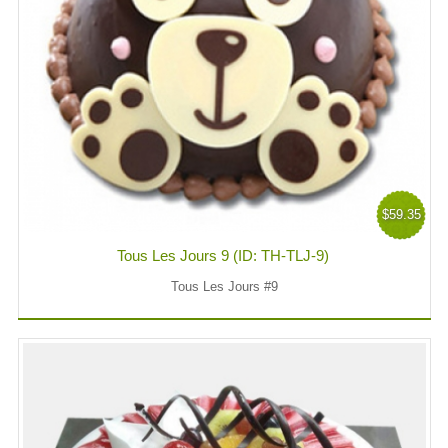
$59.35
Tous Les Jours 9 (ID: TH-TLJ-9)
Tous Les Jours #9