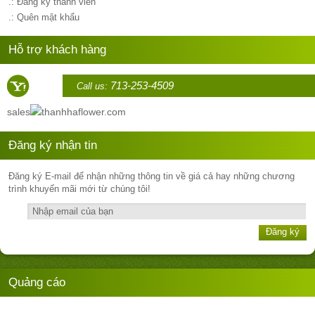
.: Đăng ký thành viên
.: Quên mật khẩu
Hỗ trợ khách hàng
713-253-4509
Call us:
sales
thanhhaflower.com
Đăng ký nhận tin
Đăng ký E-mail để nhận những thông tin về giá cả hay những chương
trình khuyến mãi mới từ chúng tôi!
Đăng ký
Quảng cáo