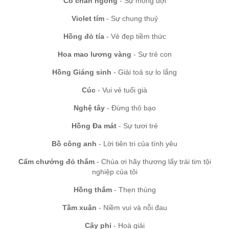
Cỏ chân ngỗng
- Sự mong đợi
Violet tím
- Sự chung thuỷ
Hồng đỏ tía
- Vẻ đẹp tiềm thức
Hoa mao lương vàng
- Sự trẻ con
Hồng Giáng sinh
- Giải toả sự lo lắng
Cúc
- Vui vẻ tuổi già
Nghệ tây
- Đừng thô bạo
Hồng Đa mát
- Sự tươi trẻ
Bồ công anh
- Lời tiên tri của tình yêu
Cẩm chướng đỏ thắm
- Chúa ơi hãy thương lấy trái tim tội
nghiệp của tôi
Hồng thắm
- Thẹn thùng
Tầm xuân
- Niềm vui và nỗi đau
Cây phỉ
- Hoà giải