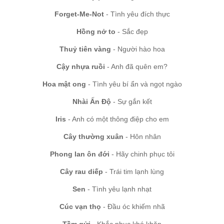
Forget-Me-Not
- Tình yêu đích thực
Hồng nở to
- Sắc đẹp
Thuỷ tiên vàng
- Người hào hoa
Cậy nhựa ruồi
- Anh đã quên em?
Hoa mật ong
- Tình yêu bí ẩn và ngọt ngào
Nhài Ấn Độ
- Sự gắn kết
Iris
- Anh có một thông điệp cho em
Cây thường xuân
- Hôn nhân
Phong lan ôn đới
- Hãy chinh phục tôi
Cây rau diếp
- Trái tim lạnh lùng
Sen
- Tình yêu lạnh nhạt
Cúc vạn thọ
- Đầu óc khiếm nhã