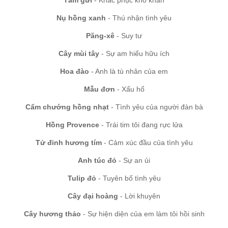
Tầm gửi
- Khắc phục khó khăn
Nụ hồng xanh
- Thú nhận tình yêu
Păng-xê
- Suy tư
Cây mùi tây
- Sự am hiểu hữu ích
Hoa đào
- Anh là tù nhân của em
Mẫu đơn
- Xấu hổ
Cẩm chướng hồng nhạt
- Tình yêu của người đàn bà
Hồng Provence
- Trái tim tôi đang rực lửa
Tử đinh hương tím
- Cảm xúc đầu của tình yêu
Anh túc đỏ
- Sự an ủi
Tulip đỏ
- Tuyên bố tình yêu
Cây đại hoàng
- Lời khuyên
Cây hương thảo
- Sự hiện diện của em làm tôi hồi sinh