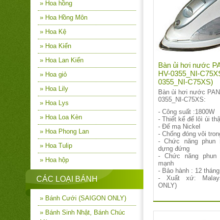
» Hoa hồng
» Hoa Hồng Môn
» Hoa Kệ
» Hoa Kiển
» Hoa Lan Kiển
Bàn ủi hơi nước
HV-0355_NI-C75XS
» Hoa giỏ
0355_NI-C75XS)
» Hoa Lily
Bàn ủi hơi nước PA
0355_NI-C75XS:
» Hoa Lys
- Công suất :1800W
» Hoa Loa Kèn
- Thiết kế đế lôì ủi th
- Đế mạ Nickel
» Hoa Phong Lan
- Chống đóng vôi tro
- Chức năng phun 
» Hoa Tulip
dựng đứng
- Chức năng phun 
» Hoa hộp
mạnh
- Bảo hành : 12 tháng
- Xuất xứ: Mala
CÁC LOẠI BÁNH
ONLY)
» Bánh Cưới (SAIGON ONLY)
» Bánh Sinh Nhật, Bánh Chúc