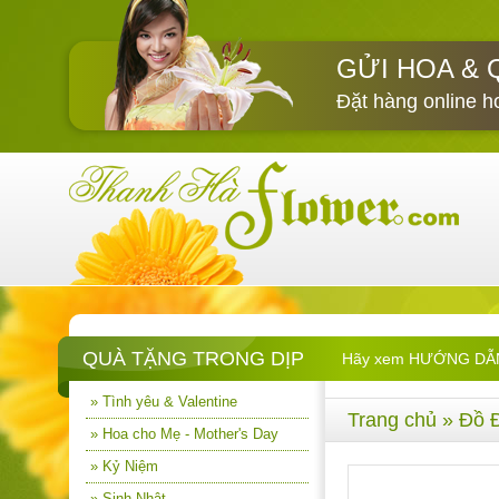
GỬI HOA & 
Đặt hàng online h
QUÀ TẶNG TRONG DỊP
Hãy xem HƯỚNG DẪN M
» Tình yêu & Valentine
Trang chủ
»
Đồ 
» Hoa cho Mẹ - Mother's Day
» Kỷ Niệm
» Sinh Nhật