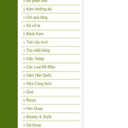
» Đồ phấn son
» Kem dưỡng da
» Giỏ quà tặng
» Sô cô la
» Bánh Kem
» Trái cây tươi
» Thú nhồi bông
» Gấu Teddy
» Các Loại Đồ Điện
» Sâm Hàn Quốc
» Sữa Công thức
» Quà
» Rượu
» Heo Quay
» Beauty & Style
» Gà Quay