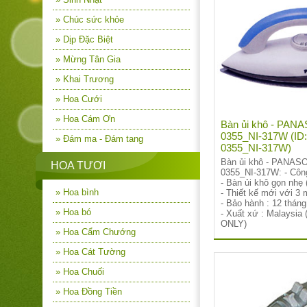
» Chúc sức khỏe
» Dịp Đặc Biệt
» Mừng Tân Gia
» Khai Trương
» Hoa Cưới
» Hoa Cám Ơn
Bàn ủi khô - PAN
0355_NI-317W (ID:
» Đám ma - Đám tang
0355_NI-317W)
Bàn ủi khô - PANAS
HOA TƯƠI
0355_NI-317W: - Côn
- Bàn ủi khô gọn nhẹ 
» Hoa bình
- Thiết kế mới với 3 
- Bảo hành : 12 tháng
» Hoa bó
- Xuất xứ : Malaysia
ONLY)
» Hoa Cẩm Chướng
» Hoa Cát Tường
» Hoa Chuối
» Hoa Đồng Tiền