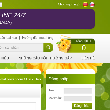
Chọn ngôn ngữ
INE 24/7
NADA)
các loài hoa
Hướng dẫn mua hàng
Tổng: $0.00
0
THIỆU
NHỮNG CÂU HỎI THƯỜNG GẶP
LIÊN HỆ
Đăng nhập
Flower.com ! Click Here !
Tên:
Mật khẩu:
Đăng nhập