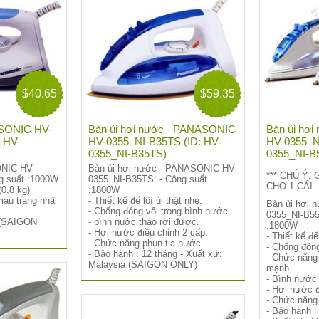
$40.65
$59.35
ASONIC HV-
Bàn ủi hơi nước - PANASONIC
Bàn ủi hơ
 HV-
HV-0355_NI-B35TS (ID: HV-
HV-0355_N
0355_NI-B35TS)
0355_NI-B
ONIC HV-
Bàn ủi hơi nước - PANASONIC HV-
*** CHÚ Ý:
g suất :1000W
0355_NI-B35TS: - Công suất
CHO 1 CÁI
(0,8 kg)
:1800W
màu trang nhã
- Thiết kế đế lôì ủi thật nhẹ.
Bàn ủi hơi
- Chống đóng vôi trong bình nước.
0355_NI-B55
(SAIGON
- bình nuớc tháo rời được.
:1800W
- Hơi nước điều chỉnh 2 cấp.
- Thiết kế đế
- Chức năng phun tia nước.
- Chống đóng
- Bảo hành : 12 tháng - Xuất xứ:
- Chức năng
Malaysia
(SAIGON ONLY)
mạnh
- Bình nước
- Hơi nước đ
- Chức năng
- Bảo hành :