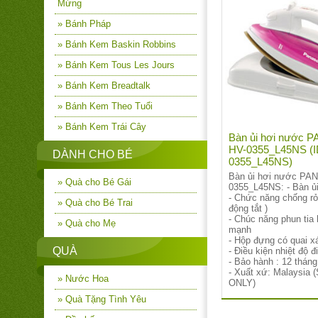
Mừng
» Bánh Pháp
» Bánh Kem Baskin Robbins
» Bánh Kem Tous Les Jours
» Bánh Kem Breadtalk
» Bánh Kem Theo Tuổi
» Bánh Kem Trái Cây
Bàn ủi hơi nước
HV-0355_L45NS (I
DÀNH CHO BÉ
0355_L45NS)
Bàn ủi hơi nước PA
» Quà cho Bé Gái
0355_L45NS: - Bàn ủ
- Chức năng chống r
» Quà cho Bé Trai
động tắt )
- Chúc năng phun tia
» Quà cho Mẹ
mạnh
- Hộp đựng có quai x
QUÀ
- Điều kiện nhiệt độ đ
- Bảo hành : 12 tháng
- Xuất xứ: Malaysia
» Nước Hoa
ONLY)
» Quà Tặng Tình Yêu