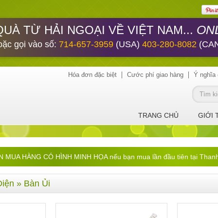
ONL
QUÀ TỪ HẢI NGOẠI VỀ VIỆT NAM...
oặc gọi vào số:
714-657-3959
(USA)
403-280-8082
(CA
Hóa đơn đặc biệt
Cước phí giao hàng
Ý nghĩa 
TRANG CHỦ
GIỚI 
UA HÀNG CÓ HÌNH MINH HỌA nếu bạn mua lần đầu tiên tại ThanhHa
Điện
» Bàn Ủi