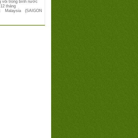
 vôi trong bình nước
 12 tháng
: Malaysia
(SAIGON