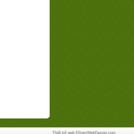
Thiết kế web
5StarsWebDesign.com