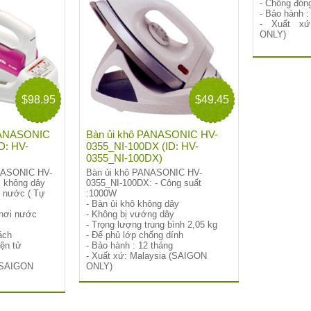
- Chống đóng
- Bảo hành :
- Xuất xứ
ONLY)
$98.95
$49.45
 PANASONIC
Bàn ủi khô PANASONIC HV-
D: HV-
0355_NI-100DX (ID: HV-
0355_NI-100DX)
NASONIC HV-
Bàn ủi khô PANASONIC HV-
i không dây
0355_NI-100DX: - Công suất
ỏ nước ( Tự
:1000W
- Bàn ủi khô không dây
 hơi nước
- Không bị vướng dây
- Trọng lượng trung bình 2,05 kg
ách
- Đế phủ lớp chống dính
iện tử
- Bảo hành : 12 tháng
- Xuất xứ: Malaysia
(SAIGON
(SAIGON
ONLY)