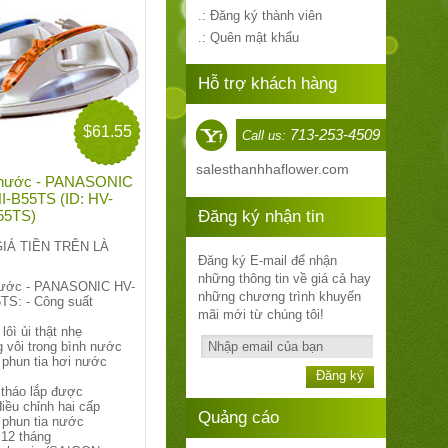
.: Đăng ký thành viên
.: Quên mật khẩu
Hỗ trợ khách hàng
$61.55
713-253-4509
Call us:
sales
thanhhaflower.com
i nước - PANASONIC
I-B55TS (ID: HV-
Đăng ký nhận tin
55TS)
 GIÁ TIỀN TRÊN LÀ
Đăng ký E-mail để nhận
những thông tin về giá cả hay
 nước - PANASONIC HV-
những chương trình khuyến
TS: - Công suất
mãi mới từ chúng tôi!
 lôì ủi thật nhẹ
 vôi trong bình nước
 phun tia hơi nước
Đăng ký
 tháo lắp được
iều chỉnh hai cấp
Quảng cáo
 phun tia nước
 12 tháng