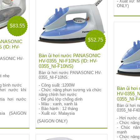
- Xuất xứ: 
ONLY)
$83.55
$52.75
 PANASONIC
 (ID: HV-
Bàn ủi hơi nước PANASONIC
NASONIC HV-
HV-0355_NI-F10NS (ID: HV-
0355_NI-F10NS)
Bàn ủi hơi nước PANASONIC HV-
ật nhẹ
0355_NI-F10NS:
ng bình nước
- Công suất :1200W
Bàn ủi hơ
hơi nước khi
- Chức năng phun sương và chức
HV-0355_N
năng chỉnh hơi nước
0355_NI-F
tia hơi nước
- Đế phủ lớp chống dính
- Màu : xanh, xanh lá
Bàn ủi hơi
- Bảo hành : 12 tháng
0355_NI-F4
ysia
(SAIGON
- Xuất xứ: Malaysia
- Hơi nước đ
(SAIGON ONLY)
- Chức năng
- Chúc năn
mạnh
- Chức năng