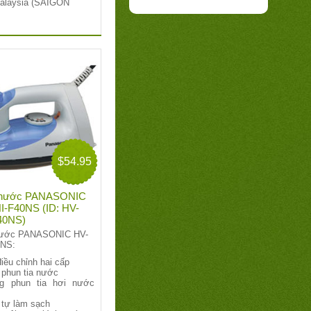
Malaysia
(SAIGON
$54.95
i nước PANASONIC
I-F40NS (ID: HV-
40NS)
 nước PANASONIC HV-
0NS:
iều chỉnh hai cấp
 phun tia nước
g phun tia hơi nước
 tự làm sạch