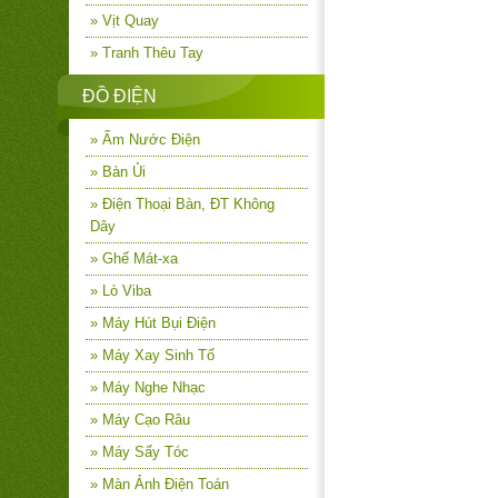
» Vịt Quay
» Tranh Thêu Tay
ĐỒ ĐIỆN
» Ấm Nước Điện
» Bàn Ủi
» Điện Thoại Bàn, ĐT Không
Dây
» Ghế Mát-xa
» Lò Viba
» Máy Hút Bụi Điện
» Máy Xay Sinh Tố
» Máy Nghe Nhạc
» Máy Cạo Râu
» Máy Sấy Tóc
» Màn Ảnh Điện Toán