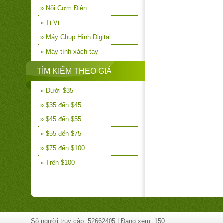
» Nồi Cơm Điện
» Ti-Vi
» Máy Chụp Hình Digital
» Máy tính xách tay
TÌM KIẾM THEO GIÁ
» Dưới $35
» $35 đến $45
» $45 đến $55
» $55 đến $75
» $75 đến $100
» Trên $100
Số người truy cập: 52662405 | Đang xem: 150