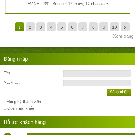
HV-NH-L-361: Bouquet 12 roses, 12 chocolate
›
1
2
3
4
5
6
7
8
9
10
Xem trang
Đăng nhập
Tên:
Mật khẩu:
Đăng nhập
.: Đăng ký thành viên
.: Quên mật khẩu
Hỗ trợ khách hàng