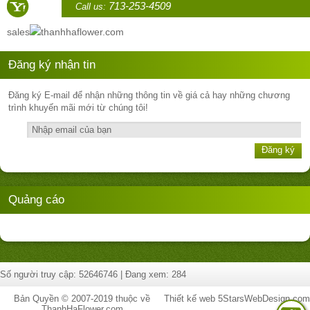
713-253-4509
Call us:
sales
thanhhaflower.com
Đăng ký nhận tin
Đăng ký E-mail để nhận những thông tin về giá cả hay những chương
trình khuyến mãi mới từ chúng tôi!
Đăng ký
Quảng cáo
Số người truy cập: 52646746 | Đang xem: 284
Bản Quyền © 2007-2019 thuộc về
Thiết kế web
5StarsWebDesign.com
ThanhHaFlower.com