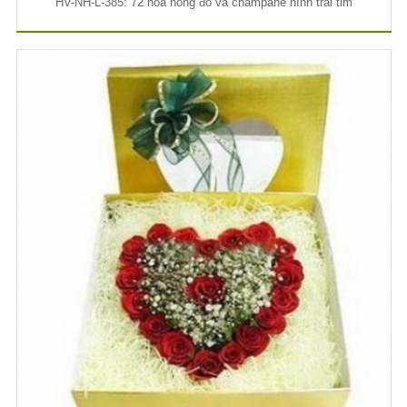
HV-NH-L-385: 72 hoa hồng đỏ và champane hình trái tim