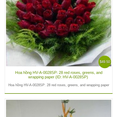
$49.50
Hoa hồng HV-A-0028SP: 28 red roses, greens, and
wrapping paper (ID: HV-A-0028SP)
Hoa hồng HV-A-0028SP: 28 red roses, greens, and wrapping paper