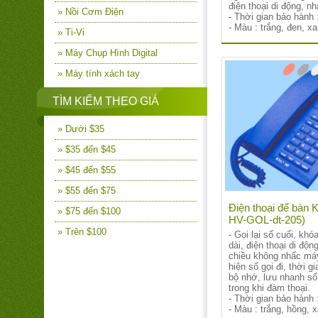
điện thoại di động, nh
» Nồi Cơm Điện
- Thời gian bảo hành 
- Màu : trắng, đen, x
» Ti-Vi
» Máy Chụp Hình Digital
» Máy tính xách tay
TÌM KIẾM THEO GIÁ
» Dưới $35
» $35 đến $45
» $45 đến $55
» $55 đến $75
Điện thoại để bàn K
» $75 đến $100
HV-GOL-dt-205)
» Trên $100
- Gọi lại số cuối, kh
dài, điện thoại di độn
chiều không nhấc má
hiện số gọi đi, thời gi
bộ nhớ, lưu nhanh số 
trong khi đàm thoại.
- Thời gian bảo hành 
- Màu : trắng, hồng, 