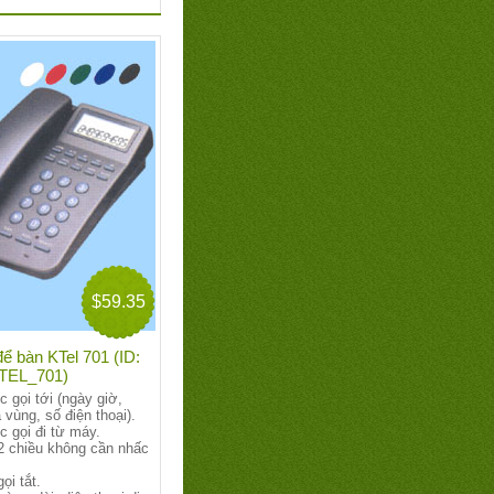
$59.35
để bàn KTel 701 (ID:
TEL_701)
c gọi tới (ngày giờ,
 vùng, số điện thoại).
c gọi đi từ máy.
2 chiều không cần nhấc
ọi tắt.