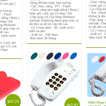
nhanh.
- Chức năng 
-Dùng để bàn hoặc treo tường
ố vừa gọi (
) hoặc giữ c
- Các chức năng : P/T ; Flash
- Có cổng kế
- Chức năng tạm ngắt tiếng ( Mute )
eo tường
- Âm thanh
hoặc giữ cuộc gọi có nhạc chờ
 ; Flash
không bị dội 
-Chip quay số của hãng Winbond
tiếng ( Mute )
-Chip quay 
và/hoặc Elanlừng danh giúp máy có
 nhạc chờ
và/hoặc Ela
độ bền và độ tin cậy rất cao
ãng Winbond
có độ bền và
- Có 3 màu gồm : đỏ ,xanh nước
nh giúp máy có
- Có 2 màu g
biển và đen
rất cao
- Xuất xứ : 
- Xuất xứ : Việt Nam
, xanh nước
-Bảo hành 3
-Bảo hành 36 tháng
iệm cước phí
ụ gọi 171 của
ệt Nam
$47.25
Điện thoại 
$42.85