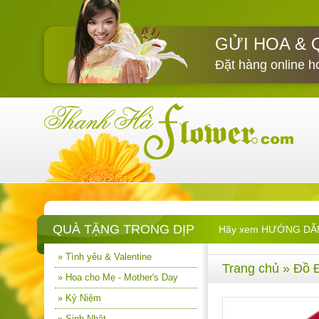
GỬI HOA & 
Đặt hàng online h
QUÀ TẶNG TRONG DỊP
Hãy xem HƯỚNG DẪN M
» Tình yêu & Valentine
Trang chủ
»
Đồ 
» Hoa cho Mẹ - Mother's Day
» Kỷ Niệm
» Sinh Nhật