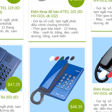
HV-GOL-dt
KTEL 119 (ID:
- Gọi lại số
Điện thoại để bàn KTEL 102 (ID:
9)
tạm ngắt mạ
HV-GOL-dt-102)
- Thời gian 
- Màu : xanh
ạm ngắt phát,
- Gọi lại số cuối, tạm ngắt phát,
dương, đỏ
/nhỏ/tắt.
điều chỉnh chuông lớn/nhỏ.
: 12 tháng
- Thời gian bảo hành : 12 tháng
anh, đỏ, xám
- Màu : xanh lá, trắng, đen, xanh
dương, hồng, xanh biển
$47.25
Điện thoại
HV-GOL-dt
Tel 203 (ID:
- Gọi lại số
tạm ngắt m
$48.35
 ngắt phát, tạm
dài, điện tho
đường dài,