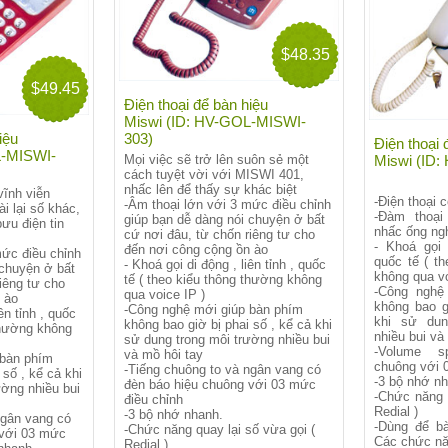
$48.35
$49.45
Điện thoại để bàn hiệu
Miswi (ID: HV-GOL-MISWI-
iệu
303)
Điện thoại 
L-MISWI-
Mọi việc sẽ trở lên suôn sẻ một
Miswi (ID
cách tuyệt vời với MISWI 401,
nhấc lên để thấy sự khác biệt
ĩnh viễn
-Điện thoại 
-Âm thoại lớn với 3 mức điều chỉnh
i lại số khác,
-Đàm thoại
giúp bạn dễ dàng nói chuyện ở bất
ưu điện tin
nhấc ống ng
cứ nơi đâu, từ chốn riêng tư cho
- Khoá gọi 
đến nơi công cộng ồn ào
mức điều chỉnh
quốc tế ( t
- Khoá gọi di động , liên tỉnh , quốc
 chuyện ở bất
không qua vo
tế ( theo kiểu thông thường không
iêng tư cho
-Công nghệ
qua voice IP )
 ào
không bao g
-Công nghệ mới giúp bàn phím
ên tỉnh , quốc
khi sử dun
không bao giờ bị phai số , kể cả khi
thường không
nhiều bui và
sử dung trong môi trường nhiều bui
-Volume s
và mồ hôi tay
 bàn phím
chuông với 
-Tiếng chuông to và ngân vang có
 số , kể cả khi
-3 bộ nhớ n
đèn báo hiệu chuông với 03 mức
ường nhiều bui
-Chức năng 
điều chỉnh
Redial )
-3 bộ nhớ nhanh.
ngân vang có
-Dùng để bà
-Chức năng quay lại số vừa gọi (
 với 03 mức
Các chức năn
Redial )