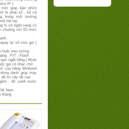
ice IP )
 mới giúp bàn phím
iờ bị phai số , kể cả
g trong môi trường
 mồ hôi tay
ng to và ngân vang có
u chuông với 03 mức
hanh.
quay lại số vừa gọi (
n hoặc treo tường
ăng : P/T ; Flash
tạm ngắt tiếng ( Mute
uộc gọi có nhạc chờ
số của hãng Winbond
nlừng danh giúp máy
 độ tin cậy rất cao
gồm : đỏ ,xanh nước
Việt Nam
6 tháng