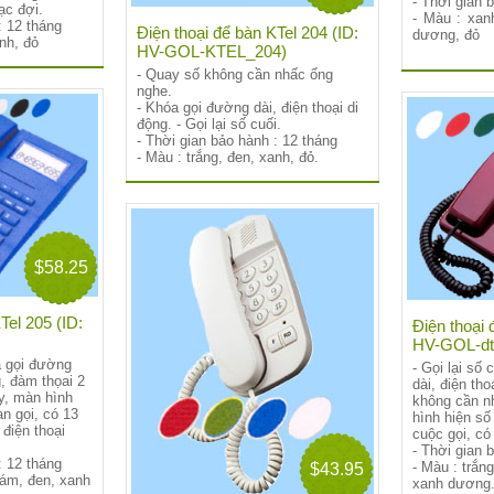
- Thời gian 
ạc đợi.
- Màu : xanh
: 12 tháng
Điện thoại để bàn KTel 204 (ID:
dương, đỏ
anh, đỏ
HV-GOL-KTEL_204)
- Quay số không cần nhấc ống
nghe.
- Khóa gọi đường dài, điện thoại di
động. - Gọi lại số cuối.
- Thời gian bảo hành : 12 tháng
- Màu : trắng, đen, xanh, đỏ.
$58.25
Tel 205 (ID:
Điện thoại 
HV-GOL-dt
óa gọi đường
- Gọi lại số
g, đàm thọai 2
dài, điện tho
y, màn hình
không cần n
an gọi, có 13
hình hiện số 
điện thoại
cuộc gọi, có
- Thời gian 
: 12 tháng
- Màu : trắng
$43.95
xám, đen, xanh
xanh dương