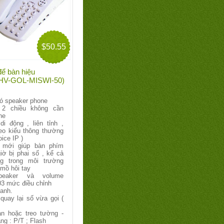
$50.55
để bàn hiệu
: HV-GOL-MISWI-50)
có speaker phone
 2 chiều không cần
he
di động , liên tỉnh ,
heo kiểu thông thường
ice IP )
 mới giúp bàn phím
iờ bị phai số , kể cả
g trong môi trường
 mồ hôi tay
peaker và volume
03 mức điều chỉnh
hanh.
quay lại số vừa gọi (
n hoặc treo tường -
g : P/T ; Flash