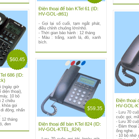
Điện thoại để bàn KTel 61 (ID:
HV-GOL-dt61)
- Gọi lại số cuối, tạm ngắt phát,
điều chỉnh chuông lớn/nhỏ.
- Thời gian bảo hành : 12 tháng
- Màu : trắng, xanh lá, đỏ, xanh
bích.
$60.45
Tel 686 (ID:
ck)
i (ngày giờ
 diện thoại),
 máy, 10 bộ
Điện thoại 
i 2 chiều
HV-GOL-K
 khóa gọi
$59.35
 di động, nhấn
- Lưu 70 cuộ
.
cuộc gọi, mã
: 12 tháng
- Lưu 30 cuộ
Điện thoại để bàn KTel 824 (ID:
đỏ, đen
- Đàm thoại 
HV-GOL-KTEL_824)
ống nghe.
- 10 bộ nhớ g
- Lưu 70 cuộc gọi tới (ngày giờ,