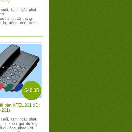
-117)
 cuối, tạm ngắt phát,
ch.
bảo hành : 12 tháng
 lá, trắng, đen, xanh
$48.35
 để bàn KTEL 201 (ID:
-201)
 cuối, tạm ngắt phát,
ạch, khóa gọi đường
ại di động, nhạc đợi.