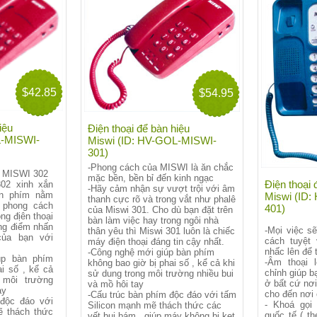
$42.85
$54.95
iệu
Điện thoại để bàn hiệu
L-MISWI-
Miswi (ID: HV-GOL-MISWI-
301)
-Phong cách của MISWI là ăn chắc
a MISWI 302
mặc bền, bền bỉ đến kinh ngạc
Điện thoại 
302 xinh xắn
-Hãy cảm nhận sự vượt trội với âm
àn phím nằm
Miswi (ID
thanh cực rõ và trong vắt như phalê
 phong cách
401)
của Miswi 301. Cho dù bạn đặt trên
ng địên thoại
bàn làm việc hay trong ngôi nhà
ng điểm nhấn
-Mọi việc s
thân yêu thì Miswi 301 luôn là chiếc
của bạn với
cách tuyệt
máy điện thoại đáng tin cậy nhất.
nhấc lên để 
-Công nghệ mới giúp bàn phím
úp bàn phím
-Âm thoại 
không bao giờ bị phai số , kể cả khi
i số , kể cả
chỉnh giúp b
sử dung trong môi trường nhiều bui
 môi trường
ở bất cứ nơi
và mồ hôi tay
ay
cho đến nơi
-Cấu trúc bàn phím độc đáo với tấm
 độc đáo với
- Khoá gọi 
Silicon mạnh mẽ thách thức các
ẽ thách thức
quốc tế ( t
vết bụi bám , giúp máy không bị kẹt