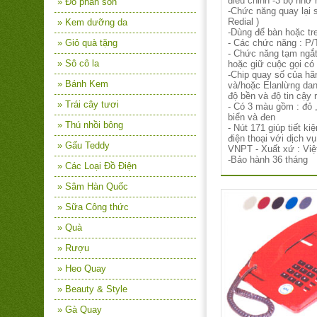
điều chỉnh -3 bộ nhớ 
» Đồ phấn son
-Chức năng quay lại s
Redial )
» Kem dưỡng da
-Dùng để bàn hoặc tr
» Giỏ quà tặng
- Các chức năng : P/T
- Chức năng tạm ngắt 
» Sô cô la
hoặc giữ cuộc gọi có
-Chip quay số của h
» Bánh Kem
và/hoặc Elanlừng da
độ bền và độ tin cậy 
» Trái cây tươi
- Có 3 màu gồm : đỏ 
biển và đen
» Thú nhồi bông
- Nút 171 giúp tiết k
điện thoại với dịch v
» Gấu Teddy
VNPT - Xuất xứ : Vi
-Bảo hành 36 tháng
» Các Loại Đồ Điện
» Sâm Hàn Quốc
» Sữa Công thức
» Quà
» Rượu
» Heo Quay
» Beauty & Style
» Gà Quay