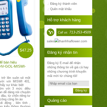
.: Đăng ký thành viên
.: Quên mật khẩu
Hỗ trợ khách hàng
713-253-4509
Call us:
sales
thanhhaflower.com
$47.25
Đăng ký nhận tin
để bàn hiệu
Đăng ký E-mail để nhận
: HV-GOL-MISWI-
những thông tin về giá cả hay
những chương trình khuyến
mãi mới từ chúng tôi!
ẽ trở lên suôn sẻ một
 vời với MISWI 401,
thấy sự khác biệt
lớn với 3 mức điều
Đăng ký
ạn dễ dàng nói chuyện
 đâu, từ chốn riêng tư
 công cộng ồn ào
Quảng cáo
di động , liên tỉnh ,
heo kiểu thông thường