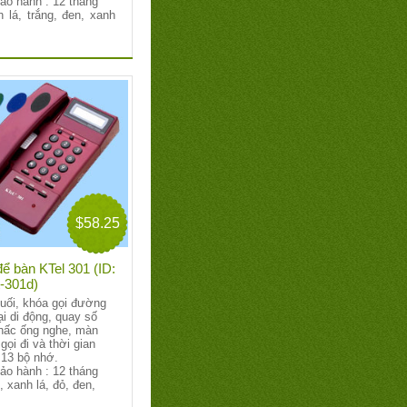
bảo hành : 12 tháng
 lá, trắng, đen, xanh
$58.25
để bàn KTel 301 (ID:
-301d)
 cuối, khóa gọi đường
ại di động, quay số
hấc ống nghe, màn
gọi đi và thời gian
 13 bộ nhớ.
bảo hành : 12 tháng
, xanh lá, đỏ, đen,
.