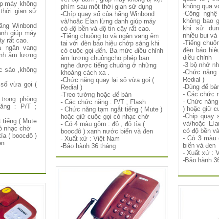
úp máy không
không qua vo
phím sau một thời gian sử dụng
thời gian sử
-Công nghệ
-Chíp quay số của hãng Winbond
không bao g
và/hoặc Elan lừng danh giúp máy
hãng Winbond
khi sử dun
có độ bền và độ tin cậy rất cao.
anh giúp máy
nhiều bui và
-Tiếng chuông to và ngân vang êm
ậy rất cao.
-Tiếng chuô
tai với đèn báo hiệu chớp sáng khi
à ngân vang
đèn báo hiệ
có cuộc gọi đến. Ba mức điều chỉnh
ỉnh âm lượng
điều chỉnh
âm lượng chuôngcho phép bạn
-3 bộ nhớ n
nghe được tiếng chuông ở những
c sảo ,không
-Chức năng 
khoảng cách xa .
Redial )
-Chức năng quay lại số vừa gọi (
số vừa gọi (
-Dùng để bà
Redial )
- Các chức n
-Treo tường hoặc để bàn
trong phòng
- Chức năng 
- Các chức năng : P/T ; Flash
ăng : P/T ;
) hoặc giữ c
- Chức năng tạm ngắt tiếng ( Mute )
-Chip quay 
hoặc giữ cuộc gọi có nhạc chờ
 tiếng ( Mute
và/hoặc Ela
- Có 4 màu gồm : đỏ , đỏ tía (
có nhạc chờ
có độ bền và
boocđô ) xanh nước biển và đen
ía ( boocđô )
- Có 3 màu 
- Xuất xứ : Việt Nam
en
biển và đen
-Bảo hành 36 tháng
- Xuất xứ : 
-Bảo hành 3