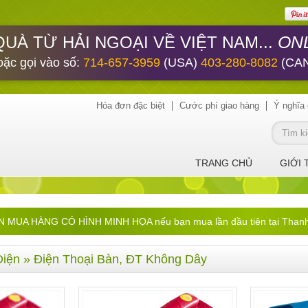
ONL
QUÀ TỪ HẢI NGOẠI VỀ VIỆT NAM...
oặc gọi vào số:
714-657-3959
(USA)
403-280-8082
(CA
Hóa đơn đặc biệt
Cước phí giao hàng
Ý nghĩa 
TRANG CHỦ
GIỚI 
UA HÀNG CÓ HÌNH MINH HỌA nếu bạn mua lần đầu tiên tại ThanhHa
Điện
» Điện Thoại Bàn, ĐT Không Dây