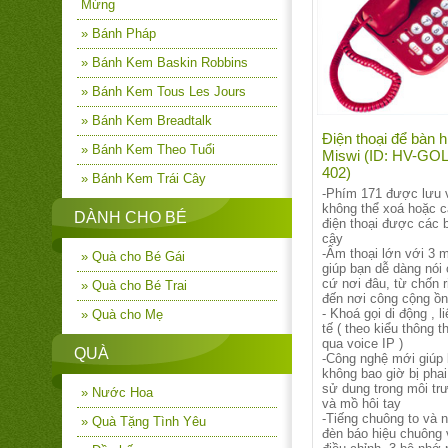
Mừng
» Bánh Pháp
» Bánh Kem Baskin Robbins
» Bánh Kem Tous Les Jours
» Bánh Kem Breadtalk
Điện thoại để bàn h
» Bánh Kem Theo Tuổi
Miswi (ID: HV-GO
402)
» Bánh Kem Trái Cây
-Phím 171 được lưu v
không thể xoá hoặc cà
DÀNH CHO BÉ
điện thoại được các b
cậy
-Âm thoại lớn với 3 
» Quà cho Bé Gái
giúp bạn dễ dàng nói
cứ nơi đâu, từ chốn r
» Quà cho Bé Trai
đến nơi công cộng ồn
- Khoá gọi di động , li
» Quà cho Mẹ
tế ( theo kiểu thông 
qua voice IP )
QUÀ
-Công nghệ mới giúp
không bao giờ bị phai
sử dung trong môi tr
» Nước Hoa
và mồ hôi tay
-Tiếng chuông to và 
» Quà Tặng Tình Yêu
đèn báo hiệu chuông