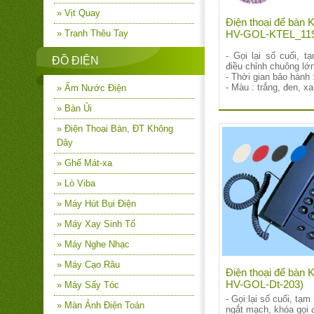
» Vịt Quay
Điện thoại để bàn 
» Tranh Thêu Tay
HV-GOL-KTEL_11
- Gọi lại số cuối, t
ĐỒ ĐIỆN
điều chỉnh chuông lớn
- Thời gian bảo hành 
- Màu : trắng, đen, x
» Ấm Nước Điện
» Bàn Ủi
» Điện Thoại Bàn, ĐT Không
Dây
» Ghế Mát-xa
» Lò Viba
» Máy Hút Bụi Điện
» Máy Xay Sinh Tố
» Máy Nghe Nhạc
» Máy Cạo Râu
Điện thoại để bàn K
HV-GOL-Dt-203)
» Máy Sấy Tóc
- Gọi lại số cuối, tạm
» Màn Ảnh Điện Toán
ngắt mạch, khóa gọi 