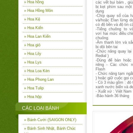
» Hoa hồng
các vết bụi bám , gi
bị kẹt phím sau một 
» Hoa Hồng Môn
dụng
-Chíp quay số của 
» Hoa Kệ
và/hoặc Elan lừng d
có độ bền và độ tin c
» Hoa Kiển
-Tiếng chuông to v
vơí hai mức điều ch
» Hoa Lan Kiển
chuông.
-Âm thanh lớn và sắ
» Hoa giỏ
bị dội bên tai
-Chức năng quay lại 
» Hoa Lily
Redial )
-Dùng để bàn hoặc 
» Hoa Lys
riêng - Các chức n
Flash
» Hoa Loa Kèn
- Chức năng tạm ngắt
) hoặc giữ cuộc gọi 
» Hoa Phong Lan
- Có 3 màu gồm : đỏ t
xanh nước biển và đ
» Hoa Tulip
- Xuất xứ : Việt Nam
-Bảo hành 36 tháng
» Hoa hộp
CÁC LOẠI BÁNH
» Bánh Cưới (SAIGON ONLY)
» Bánh Sinh Nhật, Bánh Chúc