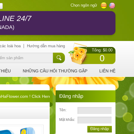
Chọn ngôn ngữ
INE 24/7
NADA)
các loài hoa
Hướng dẫn mua hàng
Tổng: $0.00
0
THIỆU
NHỮNG CÂU HỎI THƯỜNG GẶP
LIÊN HỆ
Đăng nhập
Flower.com ! Click Here !
Tên:
Mật khẩu:
Đăng nhập