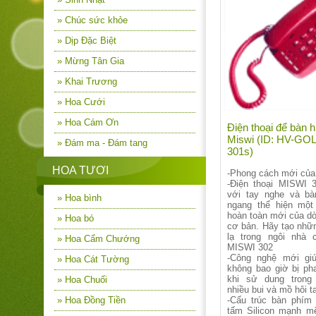
» Chúc sức khỏe
» Dịp Đặc Biệt
» Mừng Tân Gia
» Khai Trương
» Hoa Cưới
» Hoa Cám Ơn
Điện thoại để bàn h
Miswi (ID: HV-GO
» Đám ma - Đám tang
301s)
HOA TƯƠI
-Phong cách mới củ
-Điện thoại MISWI 
với tay nghe và b
» Hoa bình
ngang thể hiện một
hoàn toàn mới của dò
» Hoa bó
cơ bản. Hãy tạo nhữ
lạ trong ngôi nhà 
» Hoa Cẩm Chướng
MISWI 302
-Công nghệ mới gi
» Hoa Cát Tường
không bao giờ bị pha
khi sử dung trong
» Hoa Chuối
nhiều bui và mồ hôi t
» Hoa Đồng Tiền
-Cấu trúc bàn phím
tấm Silicon mạnh m