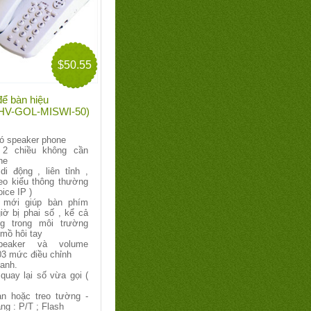
$50.55
để bàn hiệu
: HV-GOL-MISWI-50)
có speaker phone
 2 chiều không cần
he
di động , liên tỉnh ,
heo kiểu thông thường
ice IP )
 mới giúp bàn phím
iờ bị phai số , kể cả
g trong môi trường
 mồ hôi tay
peaker và volume
03 mức điều chỉnh
hanh.
quay lại số vừa gọi (
n hoặc treo tường -
g : P/T ; Flash