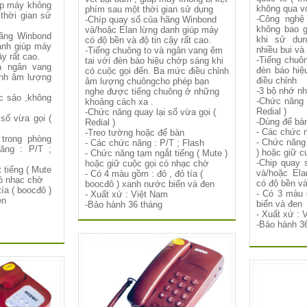
úp máy không
không qua vo
phím sau một thời gian sử dụng
thời gian sử
-Công nghệ
-Chíp quay số của hãng Winbond
không bao g
và/hoặc Elan lừng danh giúp máy
hãng Winbond
khi sử dun
có độ bền và độ tin cậy rất cao.
anh giúp máy
nhiều bui và
-Tiếng chuông to và ngân vang êm
ậy rất cao.
-Tiếng chuô
tai với đèn báo hiệu chớp sáng khi
à ngân vang
đèn báo hiệ
có cuộc gọi đến. Ba mức điều chỉnh
ỉnh âm lượng
điều chỉnh
âm lượng chuôngcho phép bạn
-3 bộ nhớ n
nghe được tiếng chuông ở những
c sảo ,không
-Chức năng 
khoảng cách xa .
Redial )
-Chức năng quay lại số vừa gọi (
số vừa gọi (
-Dùng để bà
Redial )
- Các chức n
-Treo tường hoặc để bàn
trong phòng
- Chức năng 
- Các chức năng : P/T ; Flash
ăng : P/T ;
) hoặc giữ c
- Chức năng tạm ngắt tiếng ( Mute )
-Chip quay 
hoặc giữ cuộc gọi có nhạc chờ
 tiếng ( Mute
và/hoặc Ela
- Có 4 màu gồm : đỏ , đỏ tía (
có nhạc chờ
có độ bền và
boocđô ) xanh nước biển và đen
ía ( boocđô )
- Có 3 màu 
- Xuất xứ : Việt Nam
en
biển và đen
-Bảo hành 36 tháng
- Xuất xứ : 
-Bảo hành 3