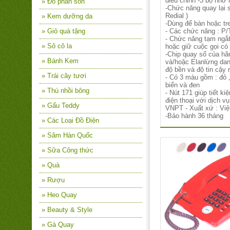
điều chỉnh -3 bộ nhớ 
» Đồ phấn son
-Chức năng quay lại s
Redial )
» Kem dưỡng da
-Dùng để bàn hoặc tr
» Giỏ quà tặng
- Các chức năng : P/T
- Chức năng tạm ngắt 
» Sô cô la
hoặc giữ cuộc gọi có
-Chip quay số của h
» Bánh Kem
và/hoặc Elanlừng da
độ bền và độ tin cậy 
» Trái cây tươi
- Có 3 màu gồm : đỏ 
biển và đen
» Thú nhồi bông
- Nút 171 giúp tiết k
điện thoại với dịch v
» Gấu Teddy
VNPT - Xuất xứ : Vi
-Bảo hành 36 tháng
» Các Loại Đồ Điện
» Sâm Hàn Quốc
» Sữa Công thức
» Quà
» Rượu
» Heo Quay
» Beauty & Style
» Gà Quay