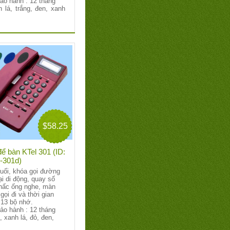
bảo hành : 12 tháng
 lá, trắng, đen, xanh
$58.25
để bàn KTel 301 (ID:
-301d)
 cuối, khóa gọi đường
ại di động, quay số
hấc ống nghe, màn
gọi đi và thời gian
 13 bộ nhớ.
bảo hành : 12 tháng
, xanh lá, đỏ, đen,
.