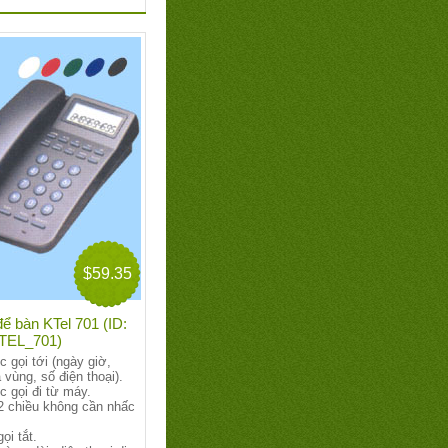
$59.35
để bàn KTel 701 (ID:
TEL_701)
c gọi tới (ngày giờ,
 vùng, số điện thoại).
c gọi đi từ máy.
2 chiều không cần nhấc
ọi tắt.