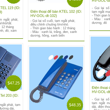
HV-GOL-dt
KTEL 119 (ID:
- Gọi lại số
Điện thoại để bàn KTEL 102 (ID:
9)
tạm ngắt mạ
HV-GOL-dt-102)
- Thời gian 
- Màu : xanh
ạm ngắt phát,
- Gọi lại số cuối, tạm ngắt phát,
dương, đỏ
/nhỏ/tắt.
điều chỉnh chuông lớn/nhỏ.
: 12 tháng
- Thời gian bảo hành : 12 tháng
anh, đỏ, xám
- Màu : xanh lá, trắng, đen, xanh
dương, hồng, xanh biển
$47.25
Điện thoại
HV-GOL-dt
Tel 203 (ID:
- Gọi lại số
tạm ngắt m
$48.35
 ngắt phát, tạm
dài, điện tho
đường dài,