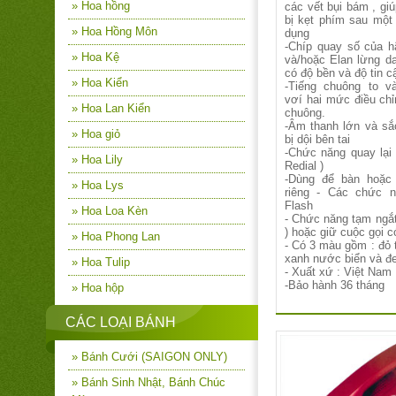
» Hoa hồng
các vết bụi bám , gi
bị kẹt phím sau một 
» Hoa Hồng Môn
dụng
-Chíp quay số của 
» Hoa Kệ
và/hoặc Elan lừng d
có độ bền và độ tin c
» Hoa Kiển
-Tiếng chuông to v
vơí hai mức điều ch
» Hoa Lan Kiển
chuông.
-Âm thanh lớn và sắ
» Hoa giỏ
bị dội bên tai
-Chức năng quay lại 
» Hoa Lily
Redial )
-Dùng để bàn hoặc 
» Hoa Lys
riêng - Các chức n
Flash
» Hoa Loa Kèn
- Chức năng tạm ngắt
) hoặc giữ cuộc gọi 
» Hoa Phong Lan
- Có 3 màu gồm : đỏ t
xanh nước biển và đ
» Hoa Tulip
- Xuất xứ : Việt Nam
-Bảo hành 36 tháng
» Hoa hộp
CÁC LOẠI BÁNH
» Bánh Cưới (SAIGON ONLY)
» Bánh Sinh Nhật, Bánh Chúc