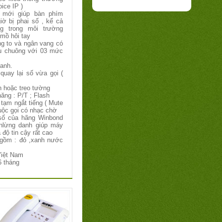
ice IP )
 mới giúp bàn phím
iờ bị phai số , kể cả
g trong môi trường
 mồ hôi tay
ng to và ngân vang có
u chuông với 03 mức
hanh.
quay lại số vừa gọi (
n hoặc treo tường
ăng : P/T ; Flash
tạm ngắt tiếng ( Mute
uộc gọi có nhạc chờ
số của hãng Winbond
nlừng danh giúp máy
 độ tin cậy rất cao
gồm : đỏ ,xanh nước
Việt Nam
6 tháng