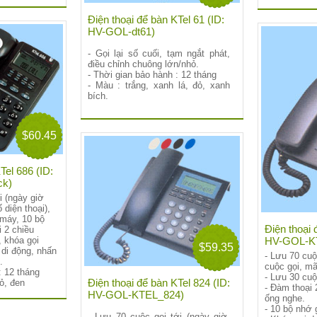
Điện thoại để bàn KTel 61 (ID:
HV-GOL-dt61)
- Gọi lại số cuối, tạm ngắt phát,
điều chỉnh chuông lớn/nhỏ.
- Thời gian bảo hành : 12 tháng
- Màu : trắng, xanh lá, đỏ, xanh
bích.
$60.45
Tel 686 (ID:
ck)
i (ngày giờ
 diện thoại),
 máy, 10 bộ
Điện thoại 
i 2 chiều
HV-GOL-K
 khóa gọi
$59.35
 di động, nhấn
- Lưu 70 cuộ
.
cuộc gọi, mã
: 12 tháng
- Lưu 30 cuộ
Điện thoại để bàn KTel 824 (ID:
đỏ, đen
- Đàm thoại 
HV-GOL-KTEL_824)
ống nghe.
- 10 bộ nhớ g
- Lưu 70 cuộc gọi tới (ngày giờ,