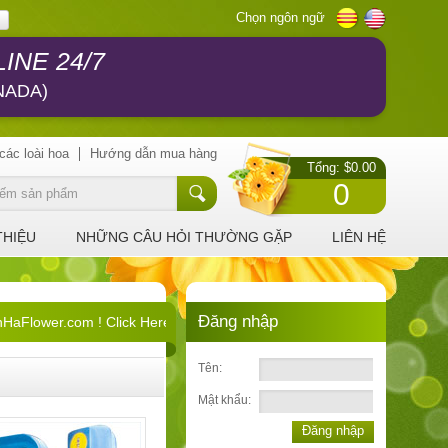
Chọn ngôn ngữ
INE 24/7
NADA)
các loài hoa
Hướng dẫn mua hàng
Tổng: $0.00
0
THIỆU
NHỮNG CÂU HỎI THƯỜNG GẶP
LIÊN HỆ
Đăng nhập
Flower.com ! Click Here !
Tên:
Mật khẩu:
Đăng nhập