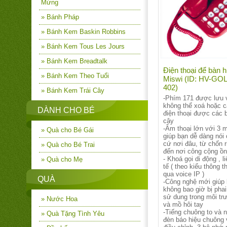
Mừng
» Bánh Pháp
» Bánh Kem Baskin Robbins
» Bánh Kem Tous Les Jours
» Bánh Kem Breadtalk
Điện thoại để bàn h
» Bánh Kem Theo Tuổi
Miswi (ID: HV-GO
402)
» Bánh Kem Trái Cây
-Phím 171 được lưu v
không thể xoá hoặc cà
DÀNH CHO BÉ
điện thoại được các b
cậy
-Âm thoại lớn với 3 
» Quà cho Bé Gái
giúp bạn dễ dàng nói
cứ nơi đâu, từ chốn r
» Quà cho Bé Trai
đến nơi công cộng ồn
- Khoá gọi di động , li
» Quà cho Mẹ
tế ( theo kiểu thông 
qua voice IP )
QUÀ
-Công nghệ mới giúp
không bao giờ bị phai
sử dung trong môi tr
» Nước Hoa
và mồ hôi tay
-Tiếng chuông to và 
» Quà Tặng Tình Yêu
đèn báo hiệu chuông