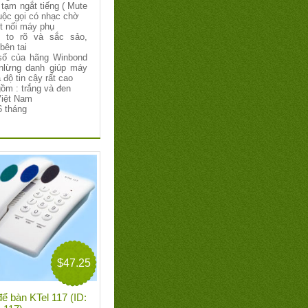
tạm ngắt tiếng ( Mute
uộc gọi có nhạc chờ
t nối máy phụ
 to rõ và sắc sảo,
bên tai
số của hãng Winbond
nlừng danh giúp máy
 độ tin cậy rất cao
ồm : trắng và đen
Việt Nam
6 tháng
$47.25
để bàn KTel 117 (ID: