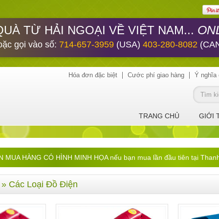
ONL
QUÀ TỪ HẢI NGOẠI VỀ VIỆT NAM...
oặc gọi vào số:
714-657-3959
(USA)
403-280-8082
(CA
Hóa đơn đặc biệt
Cước phí giao hàng
Ý nghĩa 
TRANG CHỦ
GIỚI 
UA HÀNG CÓ HÌNH MINH HỌA nếu bạn mua lần đầu tiên tại ThanhHa
» Các Loại Đồ Điện