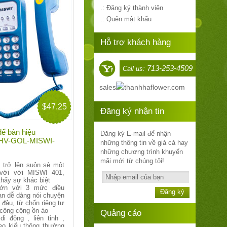
.: Đăng ký thành viên
.: Quên mật khẩu
Hỗ trợ khách hàng
713-253-4509
Call us:
sales
thanhhaflower.com
$47.25
Đăng ký nhận tin
để bàn hiệu
Đăng ký E-mail để nhận
: HV-GOL-MISWI-
những thông tin về giá cả hay
những chương trình khuyến
mãi mới từ chúng tôi!
ẽ trở lên suôn sẻ một
 vời với MISWI 401,
thấy sự khác biệt
lớn với 3 mức điều
Đăng ký
ạn dễ dàng nói chuyện
 đâu, từ chốn riêng tư
 công cộng ồn ào
Quảng cáo
di động , liên tỉnh ,
heo kiểu thông thường