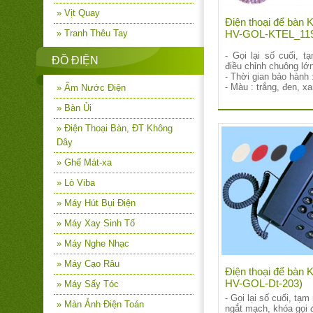
» Vịt Quay
Điện thoại để bàn 
» Tranh Thêu Tay
HV-GOL-KTEL_11
- Gọi lại số cuối, t
ĐỒ ĐIỆN
điều chỉnh chuông lớn
- Thời gian bảo hành 
- Màu : trắng, đen, x
» Ấm Nước Điện
» Bàn Ủi
» Điện Thoại Bàn, ĐT Không
Dây
» Ghế Mát-xa
» Lò Viba
» Máy Hút Bụi Điện
» Máy Xay Sinh Tố
» Máy Nghe Nhạc
» Máy Cạo Râu
Điện thoại để bàn K
HV-GOL-Dt-203)
» Máy Sấy Tóc
- Gọi lại số cuối, tạm
» Màn Ảnh Điện Toán
ngắt mạch, khóa gọi 