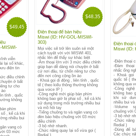
$48.35
$49.45
Điện thoại để bàn hiệu
Miswi (ID: HV-GOL-MISWI-
iệu
303)
Điện thoại 
L-MISWI-
Mọi việc sẽ trở lên suôn sẻ một
Miswi (ID
cách tuyệt vời với MISWI 401,
nhấc lên để thấy sự khác biệt
ĩnh viễn
-Điện thoại 
-Âm thoại lớn với 3 mức điều chỉnh
i lại số khác,
-Đàm thoại
giúp bạn dễ dàng nói chuyện ở bất
ưu điện tin
nhấc ống ng
cứ nơi đâu, từ chốn riêng tư cho
- Khoá gọi 
đến nơi công cộng ồn ào
mức điều chỉnh
quốc tế ( t
- Khoá gọi di động , liên tỉnh , quốc
 chuyện ở bất
không qua vo
tế ( theo kiểu thông thường không
iêng tư cho
-Công nghệ
qua voice IP )
 ào
không bao g
-Công nghệ mới giúp bàn phím
ên tỉnh , quốc
khi sử dun
không bao giờ bị phai số , kể cả khi
thường không
nhiều bui và
sử dung trong môi trường nhiều bui
-Volume s
và mồ hôi tay
 bàn phím
chuông với 
-Tiếng chuông to và ngân vang có
 số , kể cả khi
-3 bộ nhớ n
đèn báo hiệu chuông với 03 mức
ường nhiều bui
-Chức năng 
điều chỉnh
Redial )
-3 bộ nhớ nhanh.
ngân vang có
-Dùng để bà
-Chức năng quay lại số vừa gọi (
 với 03 mức
Các chức năn
Redial )