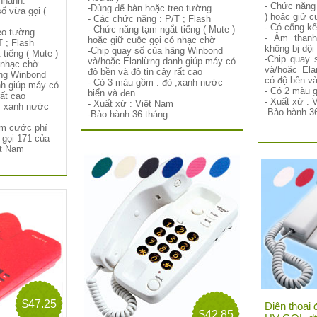
nhanh.
- Chức năng 
-Dùng để bàn hoặc treo tường
ố vừa gọi (
) hoặc giữ c
- Các chức năng : P/T ; Flash
- Có cổng kế
- Chức năng tạm ngắt tiếng ( Mute )
eo tường
- Âm thanh
hoặc giữ cuộc gọi có nhạc chờ
 ; Flash
không bị dội 
-Chip quay số của hãng Winbond
tiếng ( Mute )
-Chip quay 
và/hoặc Elanlừng danh giúp máy có
 nhạc chờ
và/hoặc Ela
độ bền và độ tin cậy rất cao
ãng Winbond
có độ bền và
- Có 3 màu gồm : đỏ ,xanh nước
nh giúp máy có
- Có 2 màu g
biển và đen
rất cao
- Xuất xứ : 
- Xuất xứ : Việt Nam
, xanh nước
-Bảo hành 3
-Bảo hành 36 tháng
iệm cước phí
ụ gọi 171 của
ệt Nam
$47.25
Điện thoại 
$42.85