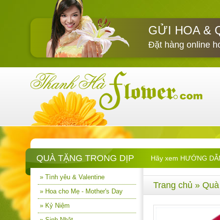
GỬI HOA & 
Đặt hàng online h
QUÀ TẶNG TRONG DỊP
Hãy xem HƯỚNG DẪN M
» Tình yêu & Valentine
Trang chủ
»
Quà
» Hoa cho Mẹ - Mother's Day
» Kỷ Niệm
» Sinh Nhật