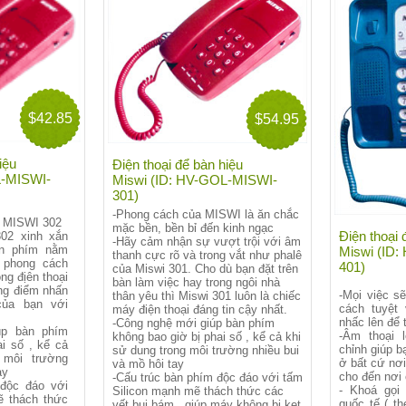
$42.85
$54.95
iệu
Điện thoại để bàn hiệu
L-MISWI-
Miswi (ID: HV-GOL-MISWI-
301)
-Phong cách của MISWI là ăn chắc
a MISWI 302
mặc bền, bền bỉ đến kinh ngạc
Điện thoại 
302 xinh xắn
-Hãy cảm nhận sự vượt trội với âm
àn phím nằm
Miswi (ID
thanh cực rõ và trong vắt như phalê
 phong cách
401)
của Miswi 301. Cho dù bạn đặt trên
ng địên thoại
bàn làm việc hay trong ngôi nhà
ng điểm nhấn
-Mọi việc s
thân yêu thì Miswi 301 luôn là chiếc
của bạn với
cách tuyệt
máy điện thoại đáng tin cậy nhất.
nhấc lên để 
-Công nghệ mới giúp bàn phím
úp bàn phím
-Âm thoại 
không bao giờ bị phai số , kể cả khi
i số , kể cả
chỉnh giúp b
sử dung trong môi trường nhiều bui
 môi trường
ở bất cứ nơi
và mồ hôi tay
ay
cho đến nơi
-Cấu trúc bàn phím độc đáo với tấm
 độc đáo với
- Khoá gọi 
Silicon mạnh mẽ thách thức các
ẽ thách thức
quốc tế ( t
vết bụi bám , giúp máy không bị kẹt