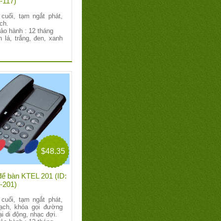
-117)
 cuối, tạm ngắt phát,
ch.
bảo hành : 12 tháng
 lá, trắng, đen, xanh
$48.35
 để bàn KTEL 201 (ID:
-201)
 cuối, tạm ngắt phát,
ạch, khóa gọi đường
ại di động, nhạc đợi.