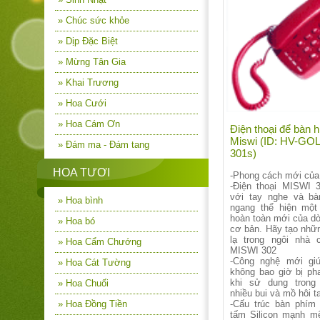
» Chúc sức khỏe
» Dịp Đặc Biệt
» Mừng Tân Gia
» Khai Trương
» Hoa Cưới
» Hoa Cám Ơn
Điện thoại để bàn h
Miswi (ID: HV-GO
» Đám ma - Đám tang
301s)
HOA TƯƠI
-Phong cách mới củ
-Điện thoại MISWI 
với tay nghe và b
» Hoa bình
ngang thể hiện một
hoàn toàn mới của dò
» Hoa bó
cơ bản. Hãy tạo nhữ
lạ trong ngôi nhà 
» Hoa Cẩm Chướng
MISWI 302
-Công nghệ mới gi
» Hoa Cát Tường
không bao giờ bị pha
khi sử dung trong
» Hoa Chuối
nhiều bui và mồ hôi t
» Hoa Đồng Tiền
-Cấu trúc bàn phím
tấm Silicon mạnh m