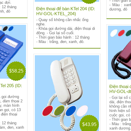
- Thời gian 
ạc đợi.
- Màu : xanh
: 12 tháng
Điện thoại để bàn KTel 204 (ID:
dương, đỏ
anh, đỏ
HV-GOL-KTEL_204)
- Quay số không cần nhấc ống
nghe.
- Khóa gọi đường dài, điện thoại di
động. - Gọi lại số cuối.
- Thời gian bảo hành : 12 tháng
- Màu : trắng, đen, xanh, đỏ.
$58.25
Tel 205 (ID:
Điện thoại 
HV-GOL-dt
óa gọi đường
- Gọi lại số
g, đàm thọai 2
dài, điện tho
y, màn hình
không cần n
an gọi, có 13
hình hiện số 
điện thoại
cuộc gọi, có
- Thời gian 
: 12 tháng
- Màu : trắng
$43.95
xám, đen, xanh
xanh dương