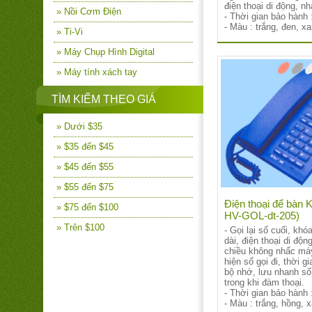
điện thoại di động, nh
» Nồi Cơm Điện
- Thời gian bảo hành 
- Màu : trắng, đen, x
» Ti-Vi
» Máy Chụp Hình Digital
» Máy tính xách tay
TÌM KIẾM THEO GIÁ
» Dưới $35
» $35 đến $45
» $45 đến $55
» $55 đến $75
Điện thoại để bàn K
» $75 đến $100
HV-GOL-dt-205)
» Trên $100
- Gọi lại số cuối, kh
dài, điện thoại di độn
chiều không nhấc má
hiện số gọi đi, thời gi
bộ nhớ, lưu nhanh số 
trong khi đàm thoại.
- Thời gian bảo hành 
- Màu : trắng, hồng, 