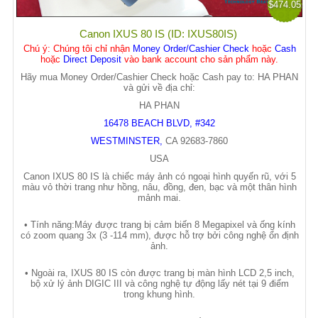
$474.05
Canon IXUS 80 IS (ID: IXUS80IS)
Chú ý
: Chúng tôi chỉ nhận
Money Order/Cashier Check
hoặc
Cash
hoặc
Direct Deposit
vào bank account cho sản phẩm này.
Hãy mua Money Order/Cashier Check hoặc Cash pay to: HA PHAN
và gửi về địa chỉ:
HA PHAN
16478 BEACH BLVD, #342
WESTMINSTER
,
CA
92683-7860
USA
Canon IXUS 80 IS là chi
ế
c máy
ả
nh có ngo
ạ
i hình quy
ế
n rũ, v
ớ
i 5
màu v
ỏ
th
ờ
i trang nh
ư
h
ồ
ng, nâu, đ
ồ
ng, đen, b
ạ
c và m
ộ
t thân hình
m
ả
nh mai.
• Tính năng:Máy đ
ượ
c trang b
ị
c
ả
m bi
ế
n 8 Megapixel và
ố
ng kính
có zoom quang 3x (3 -114 mm), đ
ượ
c h
ỗ
tr
ợ
b
ở
i công ngh
ệ
ổ
n đ
ị
nh
ả
nh.
• Ngoài ra, IXUS 80 IS còn đ
ượ
c trang b
ị
màn hình LCD 2,5 inch,
b
ộ
x
ử
lý
ả
nh DIGIC III và công ngh
ệ
t
ự
đ
ộ
ng l
ấ
y nét t
ạ
i 9 đi
ể
m
trong khung hình.