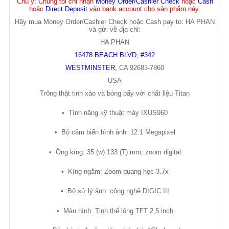
Chú ý
: Chúng tôi chỉ nhận
Money Order/Cashier Check
hoặc
Cash
hoặc
Direct Deposit
vào bank account cho sản phẩm này.
Hãy mua Money Order/Cashier Check hoặc Cash pay to: HA PHAN
và gửi về địa chỉ:
HA PHAN
16478 BEACH BLVD, #342
WESTMINSTER
,
CA
92683-7860
USA
Trông th
ậ
t tinh x
ả
o và bóng b
ẩ
y v
ớ
i ch
ấ
t li
ệ
u Titan
•
Tính năng k
ỹ
thu
ậ
t máy IXUS960
•
B
ộ
c
ả
m bi
ế
n hình
ả
nh: 12.1 Megapixel
•
Ố
ng kíng: 35 (w) 133 (T) mm, zoom digital
•
Kíng ng
ắ
m: Zoom quang h
ọ
c 3.7x
•
B
ộ
s
ử
lý
ả
nh: công ngh
ệ
DIGIC III
•
Màn hình: Tinh th
ể
l
ỏ
ng TFT 2,5 inch