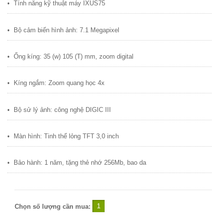
•
Tính năng k
ỹ
thu
ậ
t máy IXUS75
•
B
ộ
c
ả
m bi
ế
n hình
ả
nh: 7.1 Megapixel
•
Ố
ng kíng: 35 (w) 105 (T) mm, zoom digital
•
Kíng ng
ắ
m: Zoom quang h
ọ
c 4x
•
B
ộ
s
ử
lý
ả
nh: công ngh
ệ
DIGIC III
•
Màn hình: Tinh th
ể
l
ỏ
ng TFT 3,0 inch
•
B
ả
o hành: 1 năm, t
ặ
ng th
ẻ
nh
ớ
256Mb, bao da
Chọn số lượng cần mua: