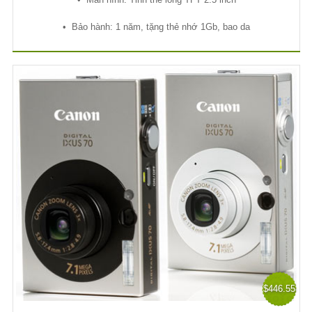
•
B
ả
o hành: 1 năm, t
ặ
ng th
ẻ
nh
ớ
1Gb, bao da
$446.55