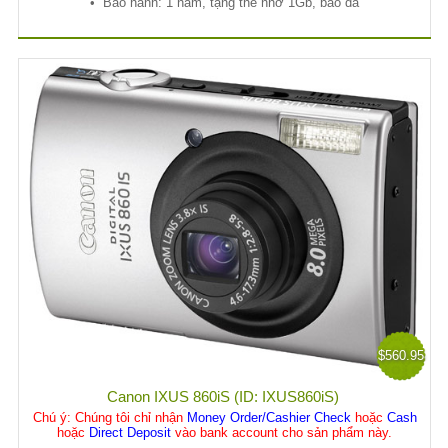
•
B
ả
o hành: 1 năm, t
ặ
ng th
ẻ
nh
ớ
1Gb, bao da
$560.95
Canon IXUS 860iS (ID: IXUS860iS)
Chú ý
: Chúng tôi chỉ nhận
Money Order/Cashier Check
hoặc
Cash
hoặc
Direct Deposit
vào bank account cho sản phẩm này.