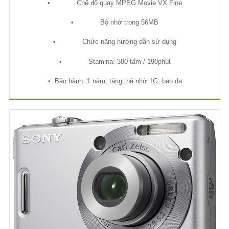
•
Ch
ế
đ
ộ
quay MPEG Movie VX Fine
•
B
ộ
nh
ớ
trong 56MB
•
Ch
ứ
c năng h
ướ
ng d
ẫ
n s
ử
d
ụ
ng
•
Stamina: 380 t
ấ
m / 190phút
•
B
ả
o hành: 1 năm, t
ặ
ng th
ẻ
nh
ớ
1G, bao da