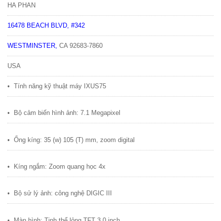
HA PHAN
16478 BEACH BLVD, #342
WESTMINSTER
,
CA
92683-7860
USA
•
Tính năng k
ỹ
thu
ậ
t máy IXUS75
•
B
ộ
c
ả
m bi
ế
n hình
ả
nh: 7.1 Megapixel
•
Ố
ng kíng: 35 (w) 105 (T) mm, zoom digital
•
Kíng ng
ắ
m: Zoom quang h
ọ
c 4x
•
B
ộ
s
ử
lý
ả
nh: công ngh
ệ
DIGIC III
•
Màn hình: Tinh th
ể
l
ỏ
ng TFT 3,0 inch