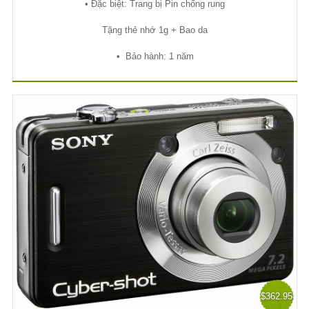
• Đ
ặ
c bi
ệ
t: Trang b
ị
Pin ch
ố
ng rung
T
ặ
ng th
ẻ
nh
ớ
1g + Bao da
•
B
ả
o hành: 1 năm
$362.95