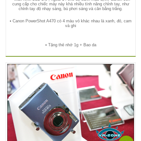
cung c
ấ
p cho chi
ế
c máy này khá nhi
ề
u tính năng ch
ỉ
nh tay, nh
ư
ch
ỉ
nh tay đ
ộ
nh
ạ
y sáng, bù ph
ơ
i sáng và cân b
ằ
ng tr
ắ
ng.
• Canon PowerShot A470 có 4 màu v
ỏ
khác nhau là xanh, đ
ỏ
, cam
và ghi
•
T
ặ
ng th
ẻ
nh
ớ
1g + Bao da