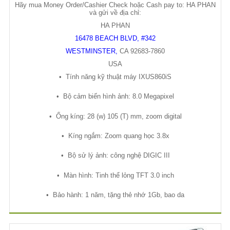
Hãy mua Money Order/Cashier Check hoặc Cash pay to: HA PHAN
và gửi về địa chỉ:
HA PHAN
16478 BEACH BLVD, #342
WESTMINSTER
,
CA
92683-7860
USA
•
Tính năng k
ỹ
thu
ậ
t máy IXUS860iS
•
B
ộ
c
ả
m bi
ế
n hình
ả
nh: 8.0 Megapixel
•
Ố
ng kíng: 28 (w) 105 (T) mm, zoom digital
•
Kíng ng
ắ
m: Zoom quang h
ọ
c 3.8x
•
B
ộ
s
ử
lý
ả
nh: công ngh
ệ
DIGIC III
•
Màn hình: Tinh th
ể
l
ỏ
ng TFT 3.0 inch
•
B
ả
o hành: 1 năm, t
ặ
ng th
ẻ
nh
ớ
1Gb, bao da