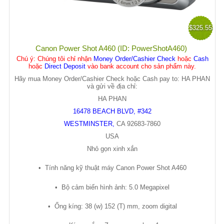
$325.55
Canon Power Shot A460 (ID: PowerShotA460)
Chú ý
: Chúng tôi chỉ nhận
Money Order/Cashier Check
hoặc
Cash
hoặc
Direct Deposit
vào bank account cho sản phẩm này.
Hãy mua Money Order/Cashier Check hoặc Cash pay to: HA PHAN
và gửi về địa chỉ:
HA PHAN
16478 BEACH BLVD, #342
WESTMINSTER
,
CA
92683-7860
USA
Nh
ỏ
g
ọ
n xinh x
ắ
n
•
Tính năng k
ỹ
thu
ậ
t máy Canon Power Shot A460
•
B
ộ
c
ả
m bi
ế
n hình
ả
nh: 5.0 Megapixel
•
Ố
ng kíng: 38 (w) 152 (T) mm, zoom digital