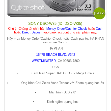
$340.95
SONY DSC-W35 (ID: DSC-W35)
Chú ý
: Chúng tôi chỉ nhận
Money Order/Cashier Check
hoặc
Cash
hoặc
Direct Deposit
vào bank account cho sản phẩm này.
Hãy mua Money Order/Cashier Check hoặc Cash pay to: HA PHAN
và gửi về địa chỉ:
HA PHAN
16478 BEACH BLVD, #342
WESTMINSTER
,
CA
92683-7860
USA
•
C
ả
m bi
ế
n Super HAD CCD 7.2 Mega Pixels
•
Ố
ng kính Carl Zeiss Vario-Tessar v
ớ
i Zoom quang h
ọ
c 3x
•
Màn hình LCD 2.0"
•
Kính ng
ắ
m quang h
ọ
c