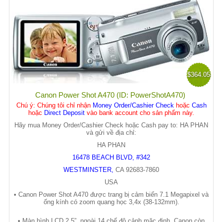
$364.05
Canon Power Shot A470 (ID: PowerShotA470)
Chú ý
: Chúng tôi chỉ nhận
Money Order/Cashier Check
hoặc
Cash
hoặc
Direct Deposit
vào bank account cho sản phẩm này.
Hãy mua Money Order/Cashier Check hoặc Cash pay to: HA PHAN
và gửi về địa chỉ:
HA PHAN
16478 BEACH BLVD, #342
WESTMINSTER
,
CA
92683-7860
USA
• Canon Power Shot A470 đ
ượ
c trang b
ị
c
ả
m bi
ế
n 7.1 Megapixel và
ố
ng kính có zoom quang h
ọ
c 3,4x (38-132mm).
• Màn hình LCD 2.5”, ngoài 14 ch
ế
đ
ộ
c
ả
nh m
ặ
c đ
ị
nh, Canon còn