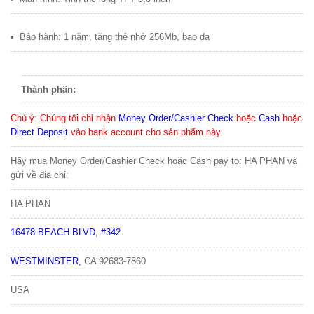
•
B
ả
o hành: 1 năm, t
ặ
ng th
ẻ
nh
ớ
256Mb, bao da
Thành phần:
Chú ý
: Chúng tôi chỉ nhận
Money Order/Cashier Check
hoặc
Cash
hoặc
Direct Deposit
vào bank account cho sản phẩm này.
Hãy mua Money Order/Cashier Check hoặc Cash pay to: HA PHAN và
gửi về địa chỉ:
HA PHAN
16478 BEACH BLVD, #342
WESTMINSTER
,
CA
92683-7860
USA