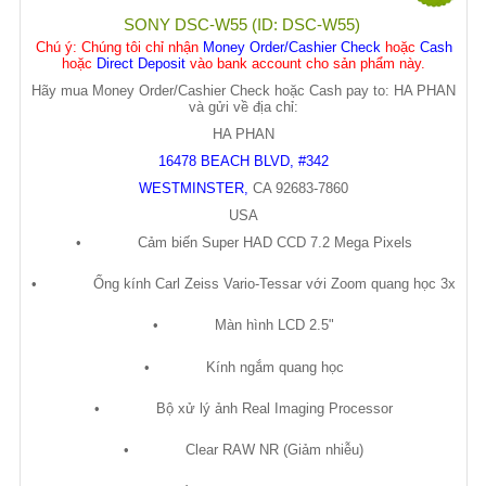
SONY DSC-W55 (ID: DSC-W55)
Chú ý
: Chúng tôi chỉ nhận
Money Order/Cashier Check
hoặc
Cash
hoặc
Direct Deposit
vào bank account cho sản phẩm này.
Hãy mua Money Order/Cashier Check hoặc Cash pay to: HA PHAN
và gửi về địa chỉ:
HA PHAN
16478 BEACH BLVD, #342
WESTMINSTER
,
CA
92683-7860
USA
•
C
ả
m bi
ế
n Super HAD CCD 7.2 Mega Pixels
•
Ố
ng kính Carl Zeiss Vario-Tessar v
ớ
i Zoom quang h
ọ
c 3x
•
Màn hình LCD 2.5"
•
Kính ng
ắ
m quang h
ọ
c
•
B
ộ
x
ử
lý
ả
nh Real Imaging Processor
•
Clear RAW NR (Gi
ả
m nhi
ễ
u)