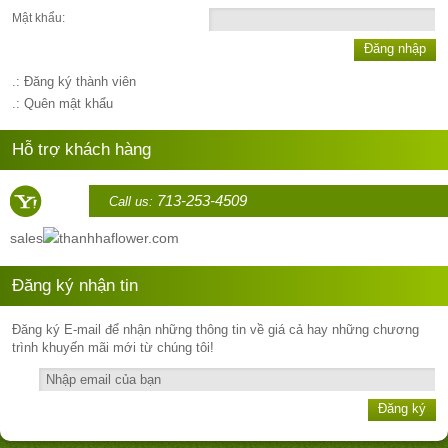
Mật khẩu:
Đăng nhập
.: Đăng ký thành viên
.: Quên mật khẩu
Hỗ trợ khách hàng
713-253-4509
Call us:
sales
thanhhaflower.com
Đăng ký nhận tin
Đăng ký E-mail để nhận những thông tin về giá cả hay những chương
trình khuyến mãi mới từ chúng tôi!
Đăng ký