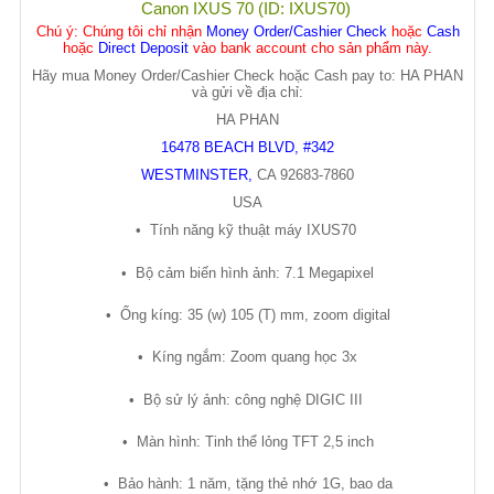
Canon IXUS 70 (ID: IXUS70)
Chú ý
: Chúng tôi chỉ nhận
Money Order/Cashier Check
hoặc
Cash
hoặc
Direct Deposit
vào bank account cho sản phẩm này.
Hãy mua Money Order/Cashier Check hoặc Cash pay to: HA PHAN
và gửi về địa chỉ:
HA PHAN
16478 BEACH BLVD, #342
WESTMINSTER
,
CA
92683-7860
USA
•
Tính năng k
ỹ
thu
ậ
t máy IXUS70
•
B
ộ
c
ả
m bi
ế
n hình
ả
nh: 7.1 Megapixel
•
Ố
ng kíng: 35 (w) 105 (T) mm, zoom digital
•
Kíng ng
ắ
m: Zoom quang h
ọ
c 3x
•
B
ộ
s
ử
lý
ả
nh: công ngh
ệ
DIGIC III
•
Màn hình: Tinh th
ể
l
ỏ
ng TFT 2,5 inch
•
B
ả
o hành: 1 năm, t
ặ
ng th
ẻ
nh
ớ
1G, bao da