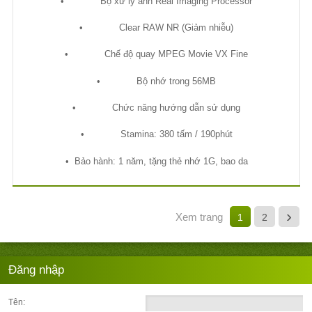
•
B
ộ
x
ử
lý
ả
nh Real Imaging Processor
•
Clear RAW NR (Gi
ả
m nhi
ễ
u)
•
Ch
ế
đ
ộ
quay MPEG Movie VX Fine
•
B
ộ
nh
ớ
trong 56MB
•
Ch
ứ
c năng h
ướ
ng d
ẫ
n s
ử
d
ụ
ng
•
Stamina: 380 t
ấ
m / 190phút
•
B
ả
o hành: 1 năm, t
ặ
ng th
ẻ
nh
ớ
1G, bao da
›
Xem trang
1
2
Đăng nhập
Tên: