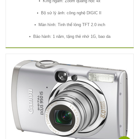
•
Kíng ng
ắ
m: Zoom quang h
ọ
c 4x
•
B
ộ
s
ử
lý
ả
nh: công ngh
ệ
DIGIC II
•
Màn hình: Tinh th
ể
l
ỏ
ng TFT 2.0 inch
•
B
ả
o hành: 1 năm, t
ặ
ng th
ẻ
nh
ớ
1G, bao da