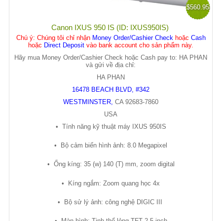
$560.95
Canon IXUS 950 IS (ID: IXUS950IS)
Chú ý
: Chúng tôi chỉ nhận
Money Order/Cashier Check
hoặc
Cash
hoặc
Direct Deposit
vào bank account cho sản phẩm này.
Hãy mua Money Order/Cashier Check hoặc Cash pay to: HA PHAN
và gửi về địa chỉ:
HA PHAN
16478 BEACH BLVD, #342
WESTMINSTER
,
CA
92683-7860
USA
•
Tính năng k
ỹ
thu
ậ
t máy IXUS 950IS
•
B
ộ
c
ả
m bi
ế
n hình
ả
nh: 8.0 Megapixel
•
Ố
ng kíng: 35 (w) 140 (T) mm, zoom digital
•
Kíng ng
ắ
m: Zoom quang h
ọ
c 4x
•
B
ộ
s
ử
lý
ả
nh: công ngh
ệ
DIGIC III
•
Màn hình: Tinh th
ể
l
ỏ
ng TFT 2.5 inch