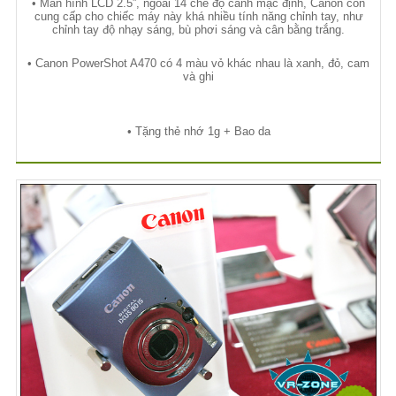
• Màn hình LCD 2.5”, ngoài 14 ch
ế
đ
ộ
c
ả
nh m
ặ
c đ
ị
nh, Canon còn
cung c
ấ
p cho chi
ế
c máy này khá nhi
ề
u tính năng ch
ỉ
nh tay, nh
ư
ch
ỉ
nh tay đ
ộ
nh
ạ
y sáng, bù ph
ơ
i sáng và cân b
ằ
ng tr
ắ
ng.
• Canon PowerShot A470 có 4 màu v
ỏ
khác nhau là xanh, đ
ỏ
, cam
và ghi
•
T
ặ
ng th
ẻ
nh
ớ
1g + Bao da