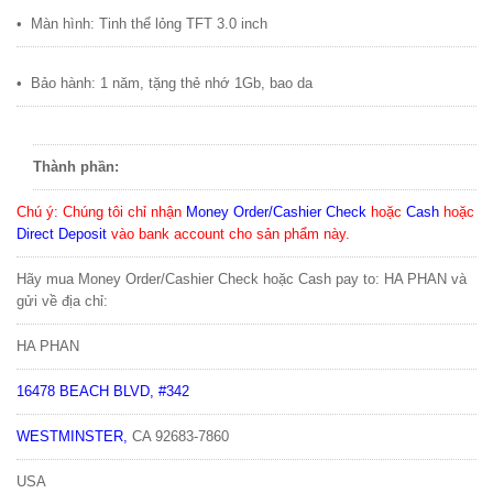
•
Màn hình: Tinh th
ể
l
ỏ
ng TFT 3.0 inch
•
B
ả
o hành: 1 năm, t
ặ
ng th
ẻ
nh
ớ
1Gb, bao da
Thành phần:
Chú ý
: Chúng tôi chỉ nhận
Money Order/Cashier Check
hoặc
Cash
hoặc
Direct Deposit
vào bank account cho sản phẩm này.
Hãy mua Money Order/Cashier Check hoặc Cash pay to: HA PHAN và
gửi về địa chỉ:
HA PHAN
16478 BEACH BLVD, #342
WESTMINSTER
,
CA
92683-7860
USA