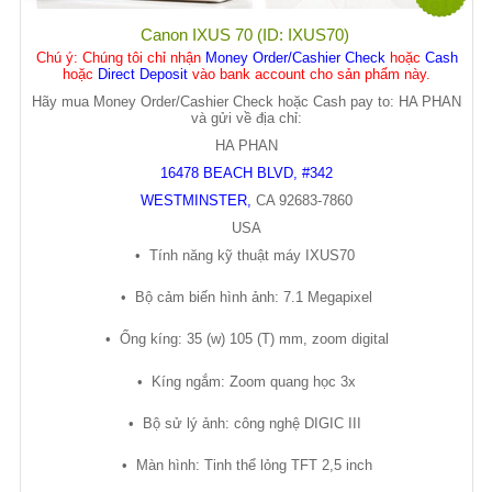
Canon IXUS 70 (ID: IXUS70)
Chú ý
: Chúng tôi chỉ nhận
Money Order/Cashier Check
hoặc
Cash
hoặc
Direct Deposit
vào bank account cho sản phẩm này.
Hãy mua Money Order/Cashier Check hoặc Cash pay to: HA PHAN
và gửi về địa chỉ:
HA PHAN
16478 BEACH BLVD, #342
WESTMINSTER
,
CA
92683-7860
USA
•
Tính năng k
ỹ
thu
ậ
t máy IXUS70
•
B
ộ
c
ả
m bi
ế
n hình
ả
nh: 7.1 Megapixel
•
Ố
ng kíng: 35 (w) 105 (T) mm, zoom digital
•
Kíng ng
ắ
m: Zoom quang h
ọ
c 3x
•
B
ộ
s
ử
lý
ả
nh: công ngh
ệ
DIGIC III
•
Màn hình: Tinh th
ể
l
ỏ
ng TFT 2,5 inch