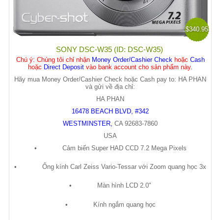
$340.95
SONY DSC-W35 (ID: DSC-W35)
Chú ý
: Chúng tôi chỉ nhận
Money Order/Cashier Check
hoặc
Cash
hoặc
Direct Deposit
vào bank account cho sản phẩm này.
Hãy mua Money Order/Cashier Check hoặc Cash pay to: HA PHAN
và gửi về địa chỉ:
HA PHAN
16478 BEACH BLVD, #342
WESTMINSTER
,
CA
92683-7860
USA
•
C
ả
m bi
ế
n Super HAD CCD 7.2 Mega Pixels
•
Ố
ng kính Carl Zeiss Vario-Tessar v
ớ
i Zoom quang h
ọ
c 3x
•
Màn hình LCD 2.0"
•
Kính ng
ắ
m quang h
ọ
c