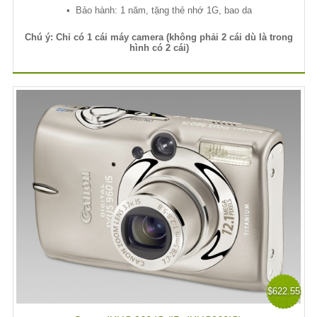
•
B
ả
o hành: 1 năm, t
ặ
ng th
ẻ
nh
ớ
1G, bao da
Chú ý: Chỉ có 1 cái máy camera (không phải 2 cái dù là trong
hình có 2 cái)
$622.55