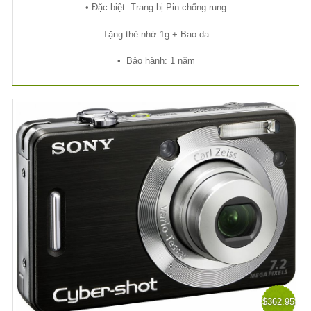
• Đ
ặ
c bi
ệ
t: Trang b
ị
Pin ch
ố
ng rung
T
ặ
ng th
ẻ
nh
ớ
1g + Bao da
•
B
ả
o hành: 1 năm
$362.95