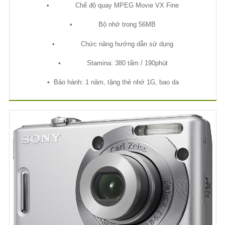
•
Ch
ế
đ
ộ
quay MPEG Movie VX Fine
•
B
ộ
nh
ớ
trong 56MB
•
Ch
ứ
c năng h
ướ
ng d
ẫ
n s
ử
d
ụ
ng
•
Stamina: 380 t
ấ
m / 190phút
•
B
ả
o hành: 1 năm, t
ặ
ng th
ẻ
nh
ớ
1G, bao da