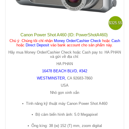
$325.55
Canon Power Shot A460 (ID: PowerShotA460)
Chú ý
: Chúng tôi chỉ nhận
Money Order/Cashier Check
hoặc
Cash
hoặc
Direct Deposit
vào bank account cho sản phẩm này.
Hãy mua Money Order/Cashier Check hoặc Cash pay to: HA PHAN
và gửi về địa chỉ:
HA PHAN
16478 BEACH BLVD, #342
WESTMINSTER
,
CA
92683-7860
USA
Nh
ỏ
g
ọ
n xinh x
ắ
n
•
Tính năng k
ỹ
thu
ậ
t máy Canon Power Shot A460
•
B
ộ
c
ả
m bi
ế
n hình
ả
nh: 5.0 Megapixel
•
Ố
ng kíng: 38 (w) 152 (T) mm, zoom digital