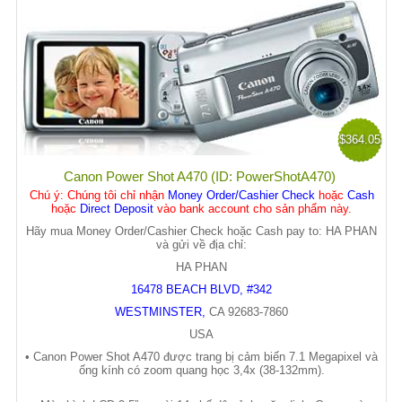
$364.05
Canon Power Shot A470 (ID: PowerShotA470)
Chú ý
: Chúng tôi chỉ nhận
Money Order/Cashier Check
hoặc
Cash
hoặc
Direct Deposit
vào bank account cho sản phẩm này.
Hãy mua Money Order/Cashier Check hoặc Cash pay to: HA PHAN
và gửi về địa chỉ:
HA PHAN
16478 BEACH BLVD, #342
WESTMINSTER
,
CA
92683-7860
USA
• Canon Power Shot A470 đ
ượ
c trang b
ị
c
ả
m bi
ế
n 7.1 Megapixel và
ố
ng kính có zoom quang h
ọ
c 3,4x (38-132mm).