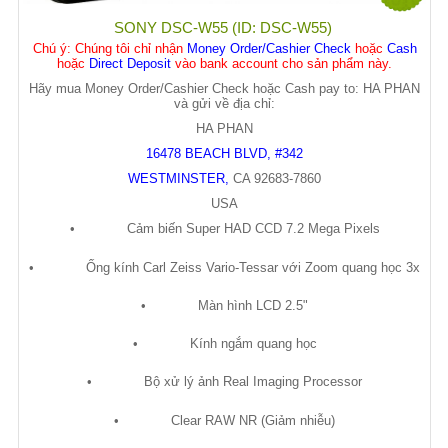
SONY DSC-W55 (ID: DSC-W55)
Chú ý
: Chúng tôi chỉ nhận
Money Order/Cashier Check
hoặc
Cash
hoặc
Direct Deposit
vào bank account cho sản phẩm này.
Hãy mua Money Order/Cashier Check hoặc Cash pay to: HA PHAN
và gửi về địa chỉ:
HA PHAN
16478 BEACH BLVD, #342
WESTMINSTER
,
CA
92683-7860
USA
•
C
ả
m bi
ế
n Super HAD CCD 7.2 Mega Pixels
•
Ố
ng kính Carl Zeiss Vario-Tessar v
ớ
i Zoom quang h
ọ
c 3x
•
Màn hình LCD 2.5"
•
Kính ng
ắ
m quang h
ọ
c
•
B
ộ
x
ử
lý
ả
nh Real Imaging Processor
•
Clear RAW NR (Gi
ả
m nhi
ễ
u)