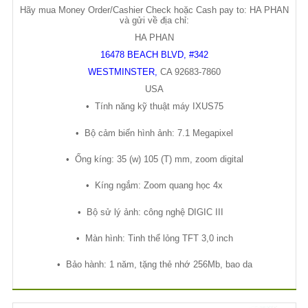
Hãy mua Money Order/Cashier Check hoặc Cash pay to: HA PHAN
và gửi về địa chỉ:
HA PHAN
16478 BEACH BLVD, #342
WESTMINSTER
,
CA
92683-7860
USA
•
Tính năng k
ỹ
thu
ậ
t máy IXUS75
•
B
ộ
c
ả
m bi
ế
n hình
ả
nh: 7.1 Megapixel
•
Ố
ng kíng: 35 (w) 105 (T) mm, zoom digital
•
Kíng ng
ắ
m: Zoom quang h
ọ
c 4x
•
B
ộ
s
ử
lý
ả
nh: công ngh
ệ
DIGIC III
•
Màn hình: Tinh th
ể
l
ỏ
ng TFT 3,0 inch
•
B
ả
o hành: 1 năm, t
ặ
ng th
ẻ
nh
ớ
256Mb, bao da