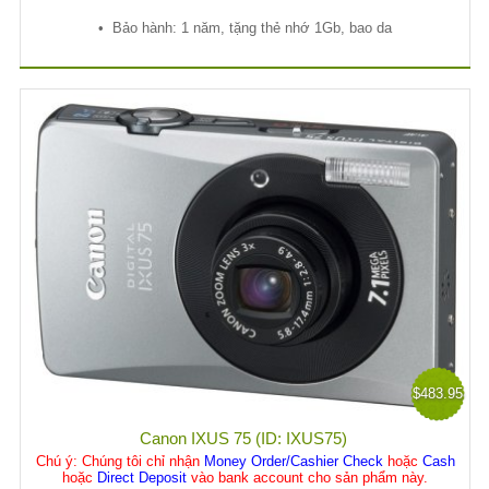
•
B
ả
o hành: 1 năm, t
ặ
ng th
ẻ
nh
ớ
1Gb, bao da
$483.95
Canon IXUS 75 (ID: IXUS75)
Chú ý
: Chúng tôi chỉ nhận
Money Order/Cashier Check
hoặc
Cash
hoặc
Direct Deposit
vào bank account cho sản phẩm này.