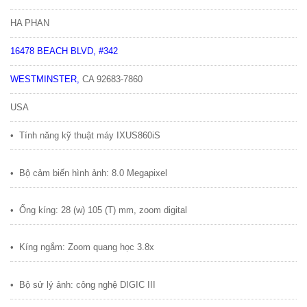
HA PHAN
16478 BEACH BLVD, #342
WESTMINSTER
,
CA
92683-7860
USA
•
Tính năng k
ỹ
thu
ậ
t máy IXUS860iS
•
B
ộ
c
ả
m bi
ế
n hình
ả
nh: 8.0 Megapixel
•
Ố
ng kíng: 28 (w) 105 (T) mm, zoom digital
•
Kíng ng
ắ
m: Zoom quang h
ọ
c 3.8x
•
B
ộ
s
ử
lý
ả
nh: công ngh
ệ
DIGIC III