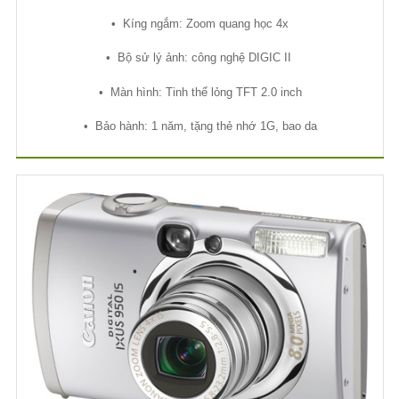
•
Kíng ng
ắ
m: Zoom quang h
ọ
c 4x
•
B
ộ
s
ử
lý
ả
nh: công ngh
ệ
DIGIC II
•
Màn hình: Tinh th
ể
l
ỏ
ng TFT 2.0 inch
•
B
ả
o hành: 1 năm, t
ặ
ng th
ẻ
nh
ớ
1G, bao da