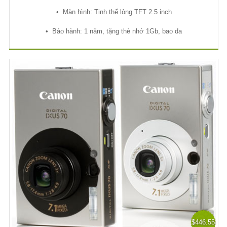
•
Màn hình: Tinh th
ể
l
ỏ
ng TFT 2.5 inch
•
B
ả
o hành: 1 năm, t
ặ
ng th
ẻ
nh
ớ
1Gb, bao da
$446.55