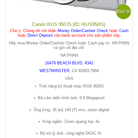
$560.95
Canon IXUS 950 IS (ID: IXUS950IS)
Chú ý
: Chúng tôi chỉ nhận
Money Order/Cashier Check
hoặc
Cash
hoặc
Direct Deposit
vào bank account cho sản phẩm này.
Hãy mua Money Order/Cashier Check hoặc Cash pay to: HA PHAN
và gửi về địa chỉ:
HA PHAN
16478 BEACH BLVD, #342
WESTMINSTER
,
CA
92683-7860
USA
•
Tính năng k
ỹ
thu
ậ
t máy IXUS 950IS
•
B
ộ
c
ả
m bi
ế
n hình
ả
nh: 8.0 Megapixel
•
Ố
ng kíng: 35 (w) 140 (T) mm, zoom digital
•
Kíng ng
ắ
m: Zoom quang h
ọ
c 4x
•
B
ộ
s
ử
lý
ả
nh: công ngh
ệ
DIGIC III