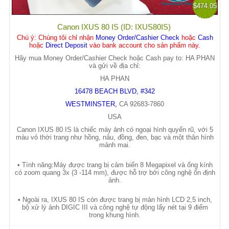
$474.05
Canon IXUS 80 IS (ID: IXUS80IS)
Chú ý
: Chúng tôi chỉ nhận
Money Order/Cashier Check
hoặc
Cash
hoặc
Direct Deposit
vào bank account cho sản phẩm này.
Hãy mua Money Order/Cashier Check hoặc Cash pay to: HA PHAN
và gửi về địa chỉ:
HA PHAN
16478 BEACH BLVD, #342
WESTMINSTER
,
CA
92683-7860
USA
Canon IXUS 80 IS là chi
ế
c máy
ả
nh có ngo
ạ
i hình quy
ế
n rũ, v
ớ
i 5
màu v
ỏ
th
ờ
i trang nh
ư
h
ồ
ng, nâu, đ
ồ
ng, đen, b
ạ
c và m
ộ
t thân hình
m
ả
nh mai.
• Tính năng:Máy đ
ượ
c trang b
ị
c
ả
m bi
ế
n 8 Megapixel và
ố
ng kính
có zoom quang 3x (3 -114 mm), đ
ượ
c h
ỗ
tr
ợ
b
ở
i công ngh
ệ
ổ
n đ
ị
nh
ả
nh.
• Ngoài ra, IXUS 80 IS còn đ
ượ
c trang b
ị
màn hình LCD 2,5 inch,
b
ộ
x
ử
lý
ả
nh DIGIC III và công ngh
ệ
t
ự
đ
ộ
ng l
ấ
y nét t
ạ
i 9 đi
ể
m
trong khung hình.