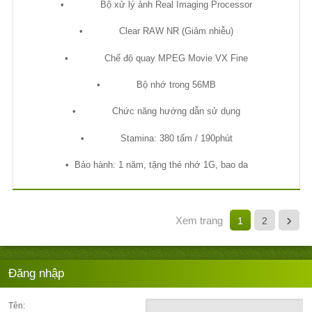
•
B
ộ
x
ử
lý
ả
nh Real Imaging Processor
•
Clear RAW NR (Gi
ả
m nhi
ễ
u)
•
Ch
ế
đ
ộ
quay MPEG Movie VX Fine
•
B
ộ
nh
ớ
trong 56MB
•
Ch
ứ
c năng h
ướ
ng d
ẫ
n s
ử
d
ụ
ng
•
Stamina: 380 t
ấ
m / 190phút
•
B
ả
o hành: 1 năm, t
ặ
ng th
ẻ
nh
ớ
1G, bao da
›
Xem trang
1
2
Đăng nhập
Tên: