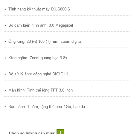
•
Tính năng k
ỹ
thu
ậ
t máy IXUS860iS
•
B
ộ
c
ả
m bi
ế
n hình
ả
nh: 8.0 Megapixel
•
Ố
ng kíng: 28 (w) 105 (T) mm, zoom digital
•
Kíng ng
ắ
m: Zoom quang h
ọ
c 3.8x
•
B
ộ
s
ử
lý
ả
nh: công ngh
ệ
DIGIC III
•
Màn hình: Tinh th
ể
l
ỏ
ng TFT 3.0 inch
•
B
ả
o hành: 1 năm, t
ặ
ng th
ẻ
nh
ớ
1Gb, bao da
Chọn số lượng cần mua: