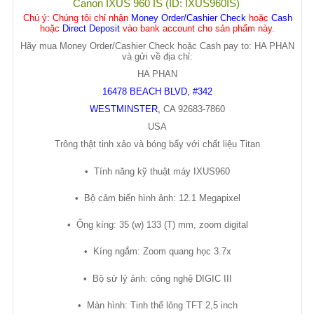
Canon IXUS 960 IS (ID: IXUS960IS)
Chú ý
: Chúng tôi chỉ nhận
Money Order/Cashier Check
hoặc
Cash
hoặc
Direct Deposit
vào bank account cho sản phẩm này.
Hãy mua Money Order/Cashier Check hoặc Cash pay to: HA PHAN
và gửi về địa chỉ:
HA PHAN
16478 BEACH BLVD, #342
WESTMINSTER
,
CA
92683-7860
USA
Trông th
ậ
t tinh x
ả
o và bóng b
ẩ
y v
ớ
i ch
ấ
t li
ệ
u Titan
•
Tính năng k
ỹ
thu
ậ
t máy IXUS960
•
B
ộ
c
ả
m bi
ế
n hình
ả
nh: 12.1 Megapixel
•
Ố
ng kíng: 35 (w) 133 (T) mm, zoom digital
•
Kíng ng
ắ
m: Zoom quang h
ọ
c 3.7x
•
B
ộ
s
ử
lý
ả
nh: công ngh
ệ
DIGIC III
•
Màn hình: Tinh th
ể
l
ỏ
ng TFT 2,5 inch