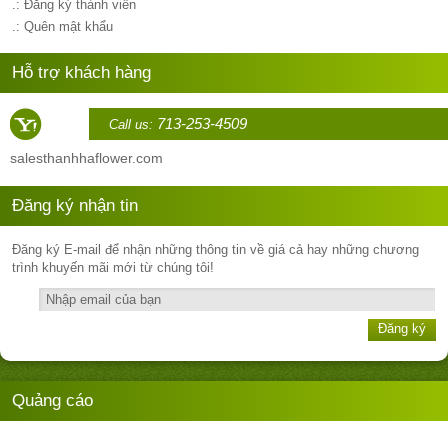
.: Đăng ký thành viên
.: Quên mật khẩu
Hỗ trợ khách hàng
713-253-4509
Call us:
sales
thanhhaflower.com
Đăng ký nhận tin
Đăng ký E-mail để nhận những thông tin về giá cả hay những chương
trình khuyến mãi mới từ chúng tôi!
Đăng ký
Quảng cáo