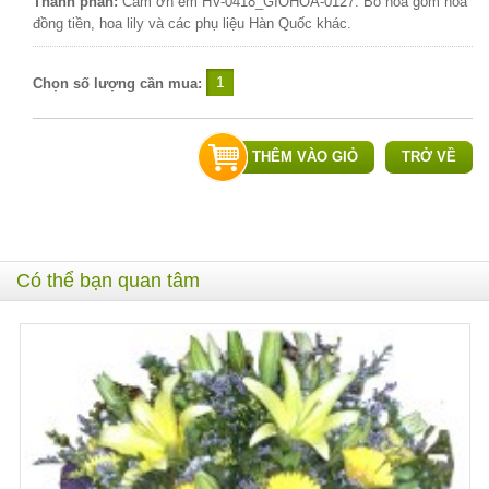
Thành phần:
Cảm ơn em HV-0418_GIOHOA-0127: Bó hoa gồm hoa
đồng tiền, hoa lily và các phụ liệu Hàn Quốc khác.
Chọn số lượng cần mua:
THÊM VÀO GIỎ
TRỞ VỀ
Có thể bạn quan tâm