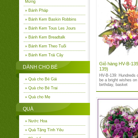
Mừng
» Bánh Pháp
» Bánh Kem Baskin Robbins
» Bánh Kem Tous Les Jours
» Bánh Kem Breadtalk
» Bánh Kem Theo Tuổi
» Bánh Kem Trái Cây
Giỏ hàng HV-B-139
DÀNH CHO BÉ
139)
HV-B-139:
Hundreds o
» Quà cho Bé Gái
be a bright wishes o
birthday, basket
» Quà cho Bé Trai
» Quà cho Mẹ
QUÀ
» Nước Hoa
» Quà Tặng Tình Yêu