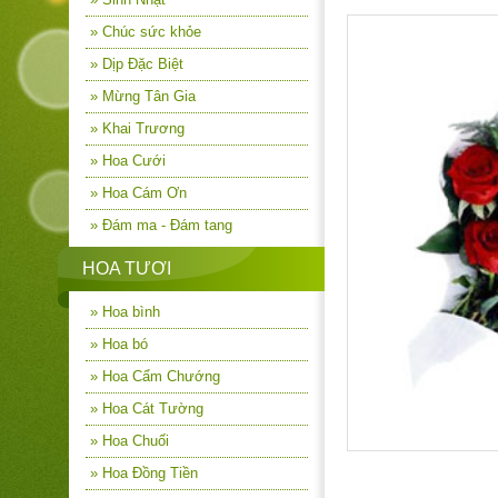
» Chúc sức khỏe
» Dịp Đặc Biệt
» Mừng Tân Gia
» Khai Trương
» Hoa Cưới
» Hoa Cám Ơn
» Đám ma - Đám tang
HOA TƯƠI
» Hoa bình
» Hoa bó
» Hoa Cẩm Chướng
» Hoa Cát Tường
» Hoa Chuối
» Hoa Đồng Tiền