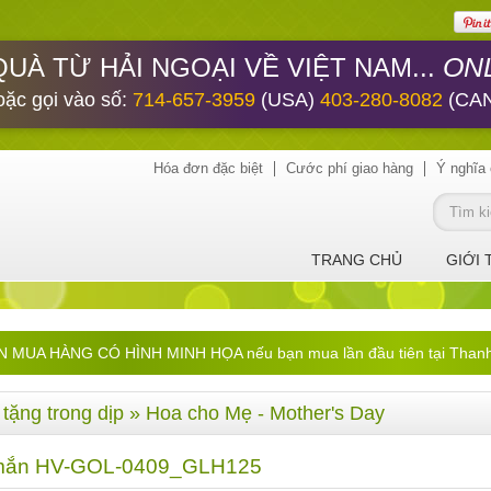
ONL
QUÀ TỪ HẢI NGOẠI VỀ VIỆT NAM...
oặc gọi vào số:
714-657-3959
(USA)
403-280-8082
(CA
Hóa đơn đặc biệt
Cước phí giao hàng
Ý nghĩa 
TRANG CHỦ
GIỚI 
UA HÀNG CÓ HÌNH MINH HỌA nếu bạn mua lần đầu tiên tại ThanhHa
tặng trong dịp
»
Hoa cho Mẹ - Mother's Day
mắn HV-GOL-0409_GLH125