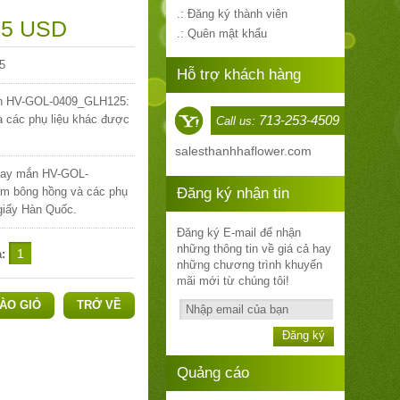
.: Đăng ký thành viên
45 USD
.: Quên mật khẩu
5
Hỗ trợ khách hàng
 HV-GOL-0409_GLH125:
 các phụ liệu khác được
713-253-4509
Call us:
sales
thanhhaflower.com
ay mắn HV-GOL-
m bông hồng và các phụ
Đăng ký nhận tin
giấy Hàn Quốc.
Đăng ký E-mail để nhận
những thông tin về giá cả hay
a:
những chương trình khuyến
mãi mới từ chúng tôi!
ÀO GIỎ
TRỞ VỀ
Đăng ký
Quảng cáo