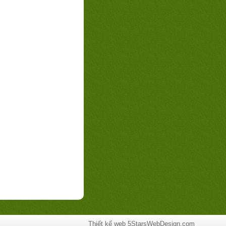
Thiết kế web
5StarsWebDesign.com