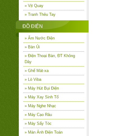
» Vịt Quay
» Tranh Thêu Tay
ĐỒ ĐIỆN
» Ấm Nước Điện
» Bàn Ủi
» Điện Thoại Bàn, ĐT Không
Dây
» Ghế Mát-xa
» Lò Viba
» Máy Hút Bụi Điện
» Máy Xay Sinh Tố
» Máy Nghe Nhạc
» Máy Cạo Râu
» Máy Sấy Tóc
» Màn Ảnh Điện Toán