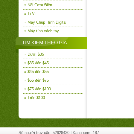
» Nồi Cơm Điện
» Ti-Vi
» Máy Chụp Hình Digital
» Máy tính xách tay
TÌM KIẾM THEO GIÁ
» Dưới $35
» $35 đến $45
» $45 đến $55
» $55 đến $75
» $75 đến $100
» Trên $100
Số người truy cập: 52628430 | Đang xem: 187