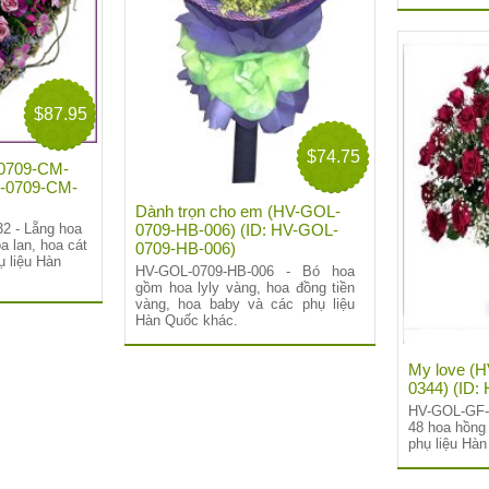
$87.95
$74.75
0709-CM-
L-0709-CM-
Dành trọn cho em (HV-GOL-
0709-HB-006) (ID: HV-GOL-
2 - Lẵng hoa
a lan, hoa cát
0709-HB-006)
ụ liệu Hàn
HV-GOL-0709-HB-006 - Bó hoa
gồm hoa lyly vàng, hoa đồng tiền
vàng, hoa baby và các phụ liệu
Hàn Quốc khác.
My love (
0344) (ID
HV-GOL-GF-0
48 hoa hồng
phụ liệu Hà