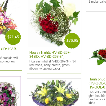
1 mylar ball
$71.45
$76.95
 (ID: HV-B-
Hoa sinh nhật HV-BD-267-
34 (ID: HV-BD-267-34)
f orchids will
n someone
'
s
Hoa sinh nhật (HV-BD-267-34): 34
red roses, baby breath, green,
ribbon, wrapping paper
Hạnh phúc 
(HV-GOL-0
HV-GOL-0
HV-GOL-0709
gồm hoa hồn
hoa baby và
khác.