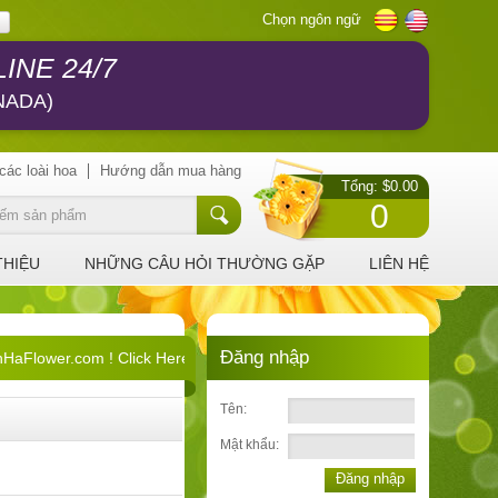
Chọn ngôn ngữ
INE 24/7
NADA)
các loài hoa
Hướng dẫn mua hàng
Tổng: $0.00
0
THIỆU
NHỮNG CÂU HỎI THƯỜNG GẶP
LIÊN HỆ
Đăng nhập
Flower.com ! Click Here !
Tên:
Mật khẩu:
Đăng nhập