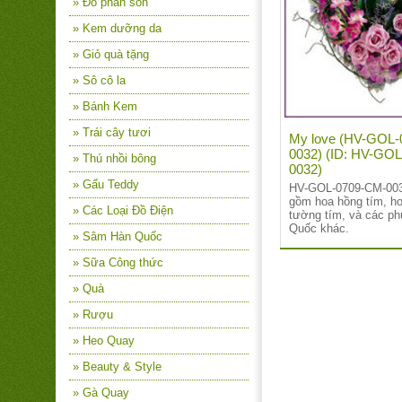
» Đồ phấn son
» Kem dưỡng da
» Giỏ quà tặng
» Sô cô la
» Bánh Kem
» Trái cây tươi
My love (HV-GOL-
0032) (ID: HV-GO
» Thú nhồi bông
0032)
» Gấu Teddy
HV-GOL-0709-CM-003
gồm hoa hồng tím, ho
» Các Loại Đồ Điện
tường tím, và các ph
Quốc khác.
» Sâm Hàn Quốc
» Sữa Công thức
» Quà
» Rượu
» Heo Quay
» Beauty & Style
» Gà Quay