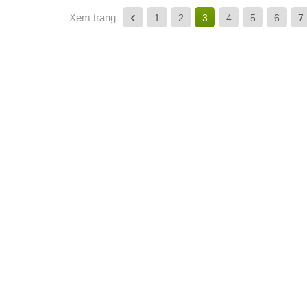
‹
Xem trang
1
2
3
4
5
6
7