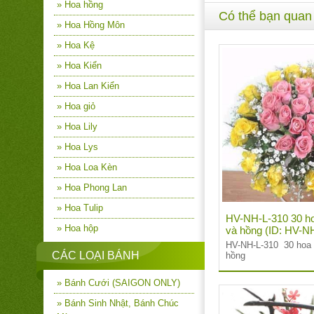
» Hoa hồng
Có thể bạn quan
» Hoa Hồng Môn
» Hoa Kệ
» Hoa Kiển
» Hoa Lan Kiển
» Hoa giỏ
» Hoa Lily
» Hoa Lys
» Hoa Loa Kèn
» Hoa Phong Lan
» Hoa Tulip
HV-NH-L-310 30 h
» Hoa hộp
và hồng (ID: HV-N
HV-NH-L-310 30 hoa 
CÁC LOẠI BÁNH
hồng
» Bánh Cưới (SAIGON ONLY)
» Bánh Sinh Nhật, Bánh Chúc