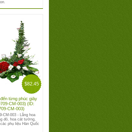
oon.
$82.45
đến từng phúc giây
709-CM-003) (ID:
709-CM-003)
-CM-003 - Lẵng hoa
g đỏ, hoa cát tường,
 các phụ liệu Hàn Quốc