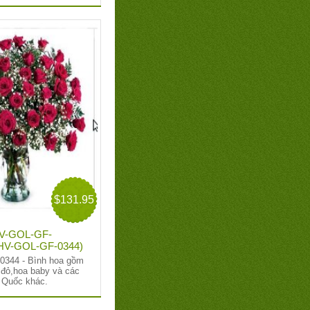
$131.95
HV-GOL-GF-
: HV-GOL-GF-0344)
344 - Bình hoa gồm
 đỏ,hoa baby và các
n Quốc khác.