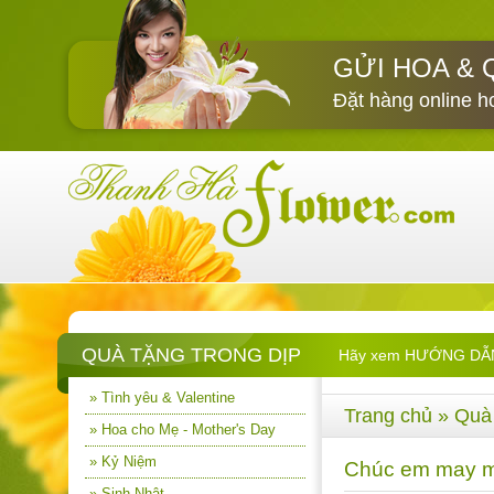
GỬI HOA & 
Đặt hàng online h
QUÀ TẶNG TRONG DỊP
Hãy xem HƯỚNG DẪN M
» Tình yêu & Valentine
Trang chủ
»
Quà 
» Hoa cho Mẹ - Mother's Day
» Kỷ Niệm
Chúc em may 
» Sinh Nhật