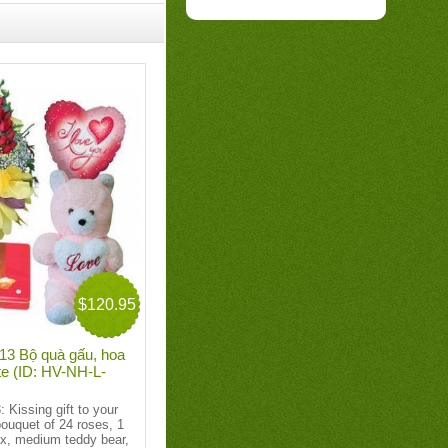
$120.95
3 Bộ quà gấu, hoa
te (ID: HV-NH-L-
3:
Kissing gift to your
bouquet of 24 roses, 1
x, medium teddy bear,