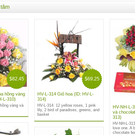
 tâm
$82.45
$69.25
oa hồng vàng
HV-L-314 Giỏ hoa (ID: HV-L-
H-L-310)
314)
hồng vàng và
HV-L-314:
12 yellow roses, 1 pink
HV-NH-L-31
lily, 2 bird of paradises, greens, and
và chocola
basket
313)
HV-NH-L-31
love one. A 
chocolate bo