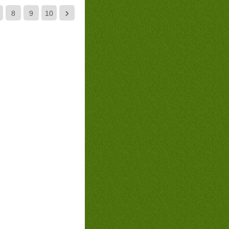
›
8
9
10