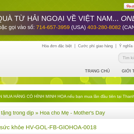
ONL
QUÀ TỪ HẢI NGOẠI VỀ VIỆT NAM...
oặc gọi vào số:
714-657-3959
(USA)
403-280-8082
(CA
Hóa đơn đặc biệt
Cước phí giao hàng
Ý nghĩa 
TRANG CHỦ
GIỚI 
UA HÀNG CÓ HÌNH MINH HỌA nếu bạn mua lần đầu tiên tại ThanhHa
tặng trong dịp
»
Hoa cho Mẹ - Mother's Day
 sức khỏe HV-GOL-FB-GIOHOA-0018