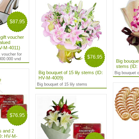
$87.95
gift voucher
alued
HV-M-4011)
t voucher for
$76.95
300.000 vnd
Big bouquet
stems (ID
Big bouquet of 15 lily stems (ID:
Big bouquet o
HV-M-4009)
Big bouquet of 15 lily stems
$76.95
s and 2
D: HV-M-