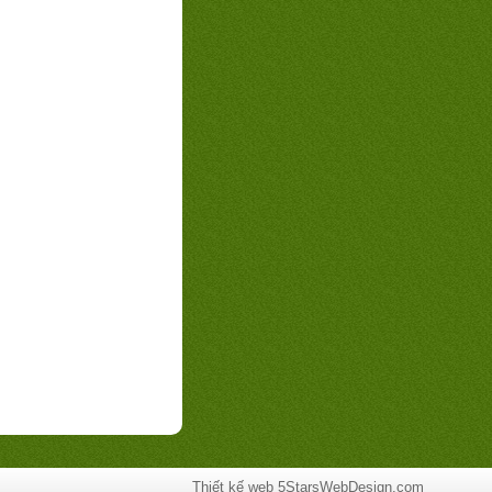
Thiết kế web
5StarsWebDesign.com