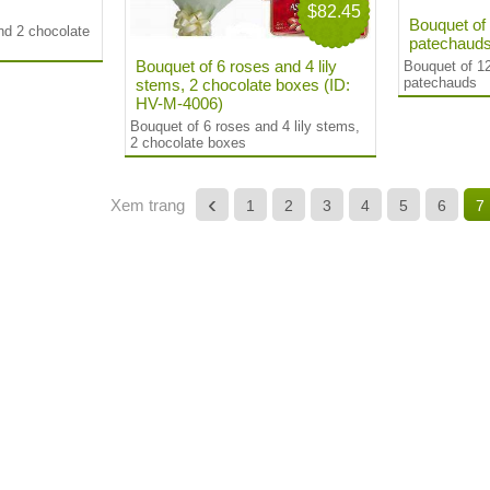
$82.45
Bouquet of
nd 2 chocolate
patechauds
Bouquet of 6 roses and 4 lily
Bouquet of 1
patechauds
stems, 2 chocolate boxes (ID:
HV-M-4006)
Bouquet of 6 roses and 4 lily stems,
2 chocolate boxes
‹
Xem trang
1
2
3
4
5
6
7