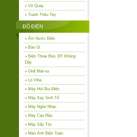
» Vịt Quay
» Tranh Thêu Tay
ĐỒ ĐIỆN
» Ấm Nước Điện
» Bàn Ủi
» Điện Thoại Bàn, ĐT Không
Dây
» Ghế Mát-xa
» Lò Viba
» Máy Hút Bụi Điện
» Máy Xay Sinh Tố
» Máy Nghe Nhạc
» Máy Cạo Râu
» Máy Sấy Tóc
» Màn Ảnh Điện Toán