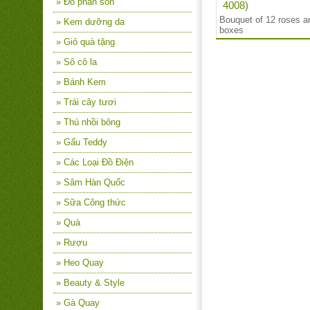
» Đồ phấn son
4008)
Bouquet of 12 roses a
» Kem dưỡng da
boxes
» Giỏ quà tặng
» Sô cô la
» Bánh Kem
» Trái cây tươi
» Thú nhồi bông
» Gấu Teddy
» Các Loại Đồ Điện
» Sâm Hàn Quốc
» Sữa Công thức
» Quà
» Rượu
» Heo Quay
» Beauty & Style
» Gà Quay