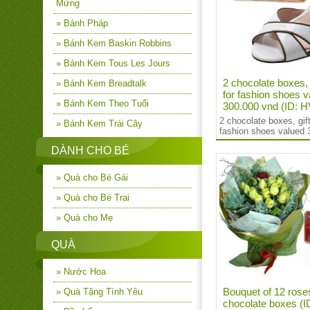
Mừng
» Bánh Pháp
» Bánh Kem Baskin Robbins
» Bánh Kem Tous Les Jours
2 chocolate boxes, 
» Bánh Kem Breadtalk
for fashion shoes v
» Bánh Kem Theo Tuổi
300.000 vnd (ID: 
2 chocolate boxes, gif
» Bánh Kem Trái Cây
fashion shoes valued 
DÀNH CHO BÉ
» Quà cho Bé Gái
» Quà cho Bé Trai
» Quà cho Mẹ
QUÀ
» Nước Hoa
Bouquet of 12 rose
» Quà Tặng Tình Yêu
chocolate boxes (I