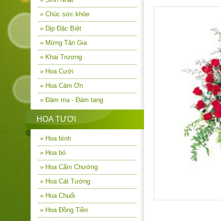
» Chúc sức khỏe
» Dịp Đặc Biệt
» Mừng Tân Gia
» Khai Trương
» Hoa Cưới
» Hoa Cám Ơn
» Đám ma - Đám tang
HOA TƯƠI
» Hoa bình
» Hoa bó
» Hoa Cẩm Chướng
» Hoa Cát Tường
» Hoa Chuối
» Hoa Đồng Tiền