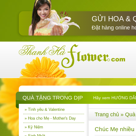
GỬI HOA & 
Đặt hàng online h
QUÀ TẶNG TRONG DỊP
Hãy xem HƯỚNG DẪN M
» Tình yêu & Valentine
Trang chủ
»
Quà 
» Hoa cho Mẹ - Mother's Day
» Kỷ Niệm
Chúc Mẹ nhiều
» Sinh Nhật