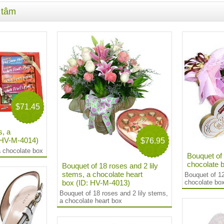
 tâm
$71.45
s, a
: HV-M-4014)
$76.95
a chocolate box
Bouquet of
chocolate 
Bouquet of 18 roses and 2 lily
stems, a chocolate heart
Bouquet of 1
box (ID: HV-M-4013)
chocolate bo
Bouquet of 18 roses and 2 lily stems,
a chocolate heart box