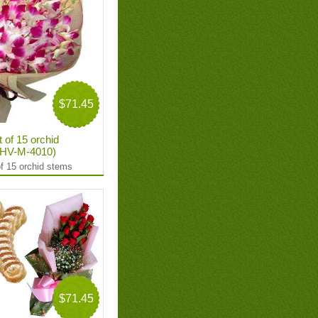
$71.45
 of 15 orchid
: HV-M-4010)
f 15 orchid stems
$71.45