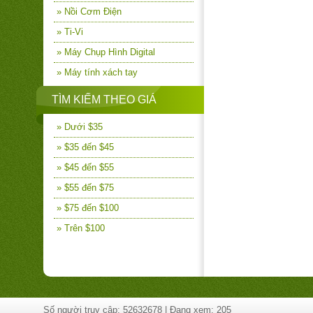
» Nồi Cơm Điện
» Ti-Vi
» Máy Chụp Hình Digital
» Máy tính xách tay
TÌM KIẾM THEO GIÁ
» Dưới $35
» $35 đến $45
» $45 đến $55
» $55 đến $75
» $75 đến $100
» Trên $100
Số người truy cập: 52632678 | Đang xem: 205