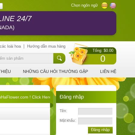
Chọn ngôn ngữ
INE 24/7
NADA)
các loài hoa
Hướng dẫn mua hàng
Tổng: $0.00
0
THIỆU
NHỮNG CÂU HỎI THƯỜNG GẶP
LIÊN HỆ
Đăng nhập
Flower.com ! Click Here !
Tên:
Mật khẩu:
Đăng nhập