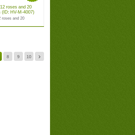
 12 roses and 20
 (ID: HV-M-4007)
2 roses and 20
›
8
9
10