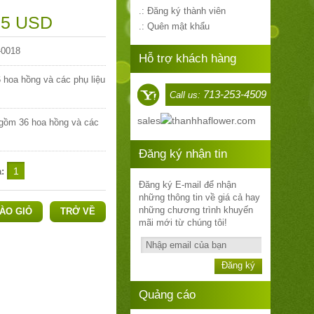
.: Đăng ký thành viên
95 USD
.: Quên mật khẩu
0018
Hỗ trợ khách hàng
 hoa hồng và các phụ liệu
713-253-4509
Call us:
sales
thanhhaflower.com
gồm 36 hoa hồng và các
Đăng ký nhận tin
a:
Đăng ký E-mail để nhận
những thông tin về giá cả hay
những chương trình khuyến
ÀO GIỎ
TRỞ VỀ
mãi mới từ chúng tôi!
Đăng ký
Quảng cáo