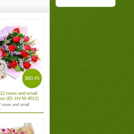
$60.45
 12 roses and small
box (ID: HV-M-4012)
2 roses and small
x