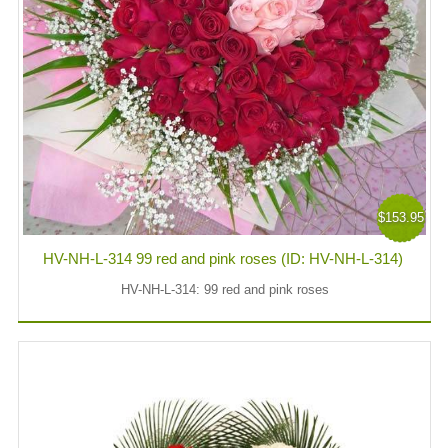
$153.95
HV-NH-L-314 99 red and pink roses (ID: HV-NH-L-314)
HV-NH-L-314: 99 red and pink roses