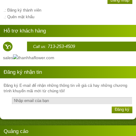
Đăng nhập
.: Đăng ký thành viên
.: Quên mật khẩu
Hỗ trợ khách hàng
713-253-4509
Call us:
sales
thanhhaflower.com
Đăng ký nhận tin
Đăng ký E-mail để nhận những thông tin về giá cả hay những chương
trình khuyến mãi mới từ chúng tôi!
Đăng ký
Quảng cáo