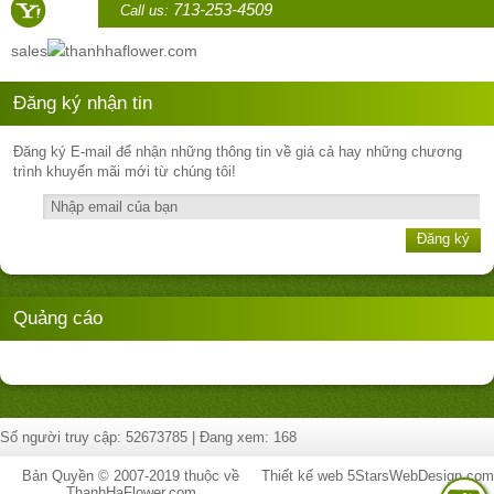
713-253-4509
Call us:
sales
thanhhaflower.com
Đăng ký nhận tin
Đăng ký E-mail để nhận những thông tin về giá cả hay những chương
trình khuyến mãi mới từ chúng tôi!
Đăng ký
Quảng cáo
Số người truy cập: 52673785 | Đang xem: 168
Bản Quyền © 2007-2019 thuộc về
Thiết kế web
5StarsWebDesign.com
ThanhHaFlower.com