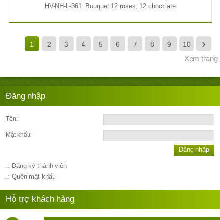
HV-NH-L-361: Bouquet 12 roses, 12 chocolate
›
1
2
3
4
5
6
7
8
9
10
Xem trang
Đăng nhập
Tên:
Mật khẩu:
Đăng nhập
.: Đăng ký thành viên
.: Quên mật khẩu
Hỗ trợ khách hàng