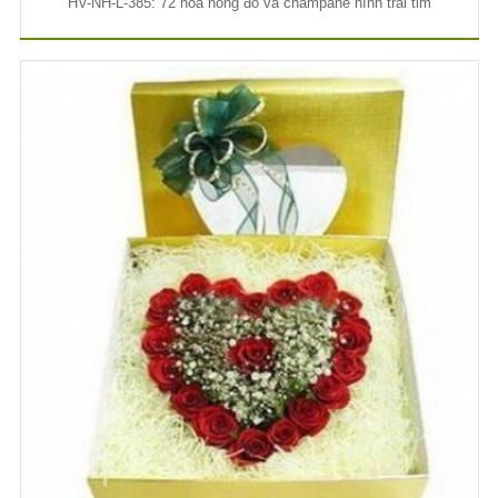
HV-NH-L-385: 72 hoa hồng đỏ và champane hình trái tim