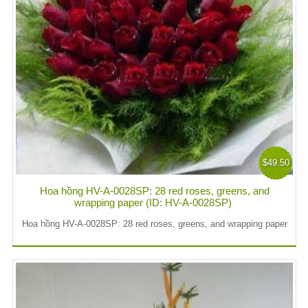
$49.50
Hoa hồng HV-A-0028SP: 28 red roses, greens, and
wrapping paper (ID: HV-A-0028SP)
Hoa hồng HV-A-0028SP: 28 red roses, greens, and wrapping paper