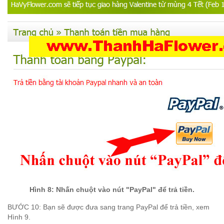
Hình 8: Nhấn chuột vào nút "PayPal" để trả tiền.
B
Ư
ỚC 10:
B
ạn s
ẽ
đ
ư
ợc
đ
ưa
sang trang
PayPal
đ
ể tr
ả ti
ền, xem
H
ình 9.