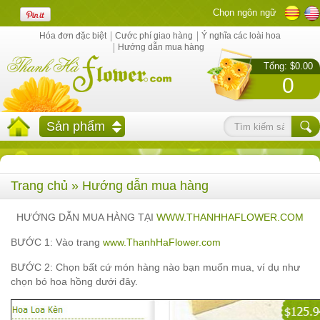
Chọn ngôn ngữ
Hóa đơn đặc biệt
Cước phí giao hàng
Ý nghĩa các loài hoa
Hướng dẫn mua hàng
Tổng: $0.00
0
Sản phẩm
Trang chủ
» Hướng dẫn mua hàng
HƯỚNG DẪN MUA HÀNG TẠI
WWW.THANHHAFLOWER.COM
BƯỚC 1
:
Vào trang
www.ThanhHaFlower.com
BƯỚC 2
:
Chọn bất cứ món hàng nào bạn muốn mua,
v
í d
ụ nh
ư
ch
ọn
b
ó hoa h
ồng d
ư
ới
đ
ây.