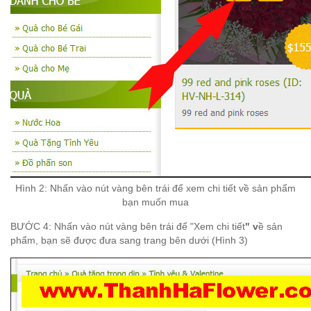
Hình 2: Nh
ấn v
ào n
út v
àng b
ên tr
ái
đ
ể xem chi ti
ết v
ề s
ản ph
ẩm
b
ạn mu
ốn mua
BƯỚC 4
:
Nhấn vào nút
v
àng b
ên tr
ái
đ
ể "Xem chi ti
ết
" v
ề s
ản
ph
ẩm, b
ạn s
ẽ
đ
ư
ợ
c
đ
ưa sang trang
b
ên d
ư
ới (H
ình 3)