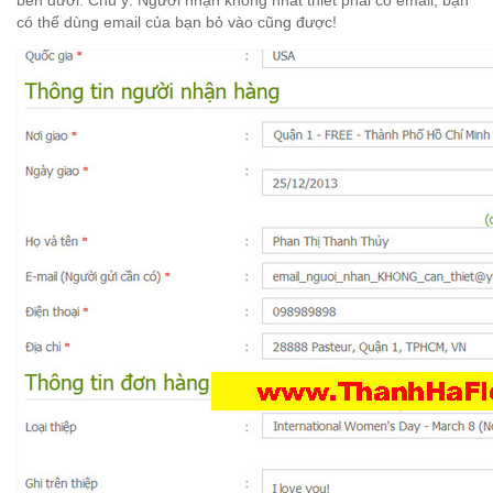
b
ên d
ư
ới.
Ch
ú
ý: Ng
ư
ời nh
ận kh
ông nh
ất thi
ết ph
ải c
ó email
, b
ạn
c
ó th
ể d
ùng email c
ủa b
ạn b
ỏ v
ào c
ũng
đ
ư
ợc!