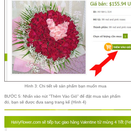
Hình 3: Chi ti
ết v
ề s
ản ph
ẩm b
ạn mu
ốn mua
BƯỚC 5
:
Nh
ấn v
ào n
út "Th
êm V
ào Gi
ỏ"
đ
ể
đ
ặt mua
s
ản ph
ẩm
đ
ó, b
ạn s
ẽ
đ
ư
ợc
đ
ưa sang trang k
ế
(H
ình 4)