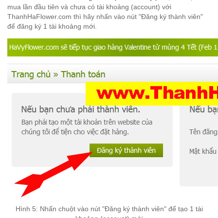
mua l
ần
đ
ầu ti
ên v
à ch
ưa c
ó t
ài kh
oảng (account) v
ới
ThanhHaFlower.com th
ì h
ãy nh
ấn v
ào n
út "
Đ
ăng k
ý th
ành vi
ên"
đ
ể
đ
ăng k
ý 1
t
ài k
h
oảng m
ới.
Hình 5
: Nh
ấn chu
ột v
ào n
út "
Đ
ăng k
ý th
ành vi
ên"
đ
ể
t
ạo 1 t
ài