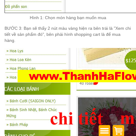
Hình 1: Chọn món hàng bạn muốn mua
BƯỚC 3
:
Bạn sẽ
th
ấy 2 n
út m
àu v
àng hi
ện ra b
ên tr
ái l
à "Xem chi
ti
ết
v
ề s
ản p
h
ẩm
đ
ó", b
ên ph
ải h
ình shopping cart l
à
đ
ể mua
h
àng.