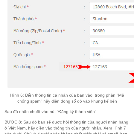
Hình 6:
Đi
ền th
ông tin c
á nh
ân c
ủa b
ạn v
ào, trong ph
ần "M
ã
ch
ống spam"
h
ãy
đi
ền d
òng s
ố
đ
ỏ
v
ào kh
ung k
ế b
ên
Sau
đ
ó nh
ấn chu
ột v
ào n
út "
Đ
ăng k
ý th
ành vi
ên".
BƯỚC 8
:
Sau
đ
ó b
ạn s
ẽ
đ
ư
ợc h
ỏi th
ông tin c
ủa ng
ư
ời nh
ận h
àng
ở Vi
ệt Nam, h
ãy
đi
ền v
ào th
ông tin c
ủa ng
ư
ời nh
ận
. Xem
H
ình 7