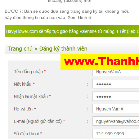
kh
oảng (account) m
ới
BƯỚC 7
:
Bạn sẽ được đưa sang trang
đ
ăng k
ý t
ài kh
oảng m
ới,
h
ãy
đi
ền th
ông tin c
ủa b
ạn v
ào. Xem
H
ình 6.