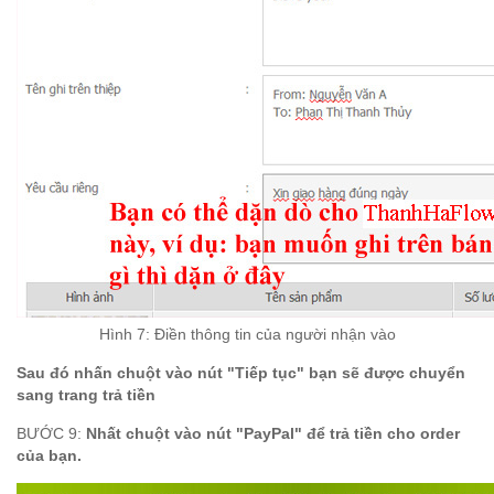
Hình 7:
Đi
ền th
ông tin c
ủa ng
ư
ời nh
ận v
ào
Sau đó nhấn chuột vào nút "Tiếp tục" bạn sẽ được chuyển
sang trang trả tiền
BƯỚC 9:
Nhất chuột vào nút "PayPal" để trả tiền cho order
của bạn.