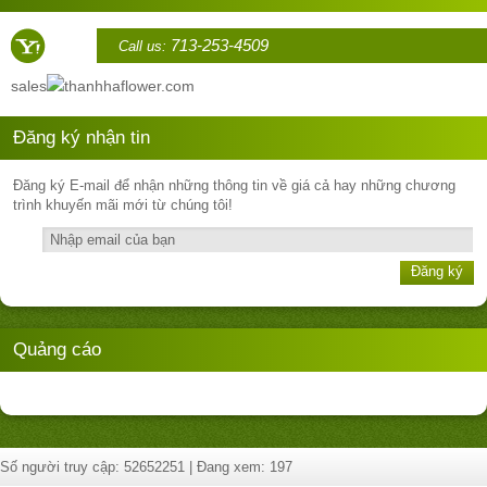
713-253-4509
Call us:
sales
thanhhaflower.com
Đăng ký nhận tin
Đăng ký E-mail để nhận những thông tin về giá cả hay những chương
trình khuyến mãi mới từ chúng tôi!
Đăng ký
Quảng cáo
Số người truy cập: 52652251 | Đang xem: 197