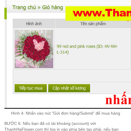
Hình 4: Nh
ấn
v
ào n
út "G
ửi
đ
ơn h
àng/Submit"
đ
ể mua h
àng
BƯỚC 6
:
N
ếu b
ạn
đ
ã c
ó t
ài kh
oảng
(account)
v
ới
ThanhHaFlower.com th
ì log in v
ào ph
ía
b
ên tay ph
ải, n
ếu b
ạn