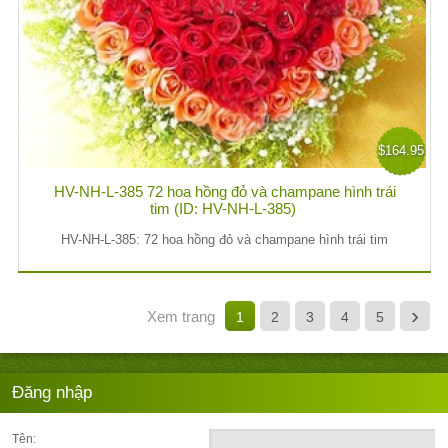
$164.95
HV-NH-L-385 72 hoa hồng đỏ và champane hình trái
tim (ID: HV-NH-L-385)
HV-NH-L-385: 72 hoa hồng đỏ và champane hình trái tim
›
Xem trang
1
2
3
4
5
Đăng nhập
Tên: