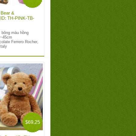
 Bear &
(ID: TH-PINK-TB-
ồi bông màu hồng
: ~45cm
colate Ferrero Rocher,
Italy
$69.25