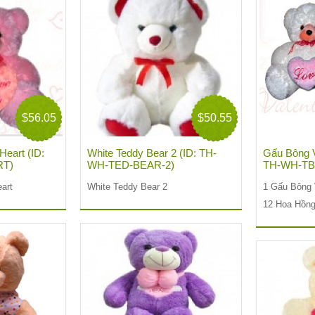
$56.05
$50.55
Heart (ID:
White Teddy Bear 2 (ID: TH-
Gấu Bông 
RT)
WH-TED-BEAR-2)
TH-WH-T
art
White Teddy Bear 2
1 Gấu Bông
12 Hoa Hồn