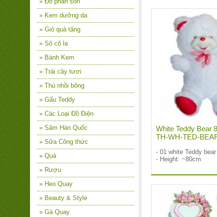
» Đồ phấn son
» Kem dưỡng da
» Giỏ quà tặng
» Sô cô la
» Bánh Kem
» Trái cây tươi
» Thú nhồi bông
» Gấu Teddy
» Các Loại Đồ Điện
» Sâm Hàn Quốc
White Teddy Bear 8
TH-WH-TED-BEA
» Sữa Công thức
- 01 white Teddy bear
» Quà
- Height: ~80cm
» Rượu
» Heo Quay
» Beauty & Style
» Gà Quay