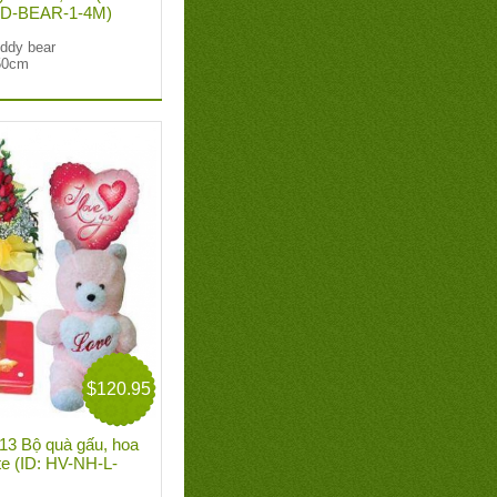
D-BEAR-1-4M)
eddy bear
150cm
$120.95
3 Bộ quà gấu, hoa
te (ID: HV-NH-L-