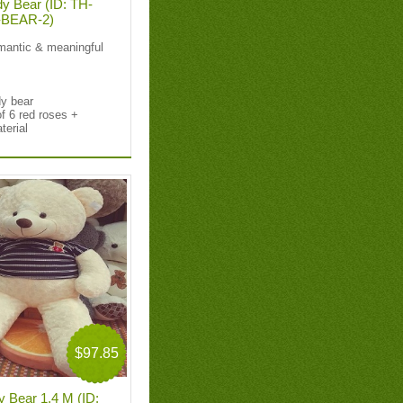
y Bear (ID: TH-
BEAR-2)
mantic & meaningful
dy bear
of 6 red roses +
aterial
$97.85
y Bear 1,4 M (ID: