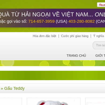
ONL
QUÀ TỪ HẢI NGOẠI VỀ VIỆT NAM...
oặc gọi vào số:
714-657-3959
(USA)
403-280-8082
(CA
Hóa đơn đặc biệt
Cước phí giao hàng
Ý nghĩa 
TRANG CHỦ
GIỚI 
» Gấu Teddy