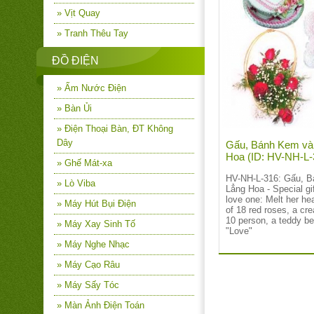
» Vịt Quay
» Tranh Thêu Tay
ĐỒ ĐIỆN
» Ấm Nước Điện
» Bàn Ủi
» Điện Thoại Bàn, ĐT Không
Dây
Gấu, Bánh Kem và
Hoa (ID: HV-NH-L
» Ghế Mát-xa
HV-NH-L-316: Gấu, 
» Lò Viba
Lẳng Hoa -
Special gi
love one: Melt her he
» Máy Hút Bụi Điện
of 18 red roses, a cr
10 person, a teddy be
» Máy Xay Sinh Tố
"Love"
» Máy Nghe Nhạc
» Máy Cạo Râu
» Máy Sấy Tóc
» Màn Ảnh Điện Toán