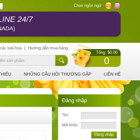
Chọn ngôn ngữ
INE 24/7
NADA)
các loài hoa
Hướng dẫn mua hàng
Tổng: $0.00
0
THIỆU
NHỮNG CÂU HỎI THƯỜNG GẶP
LIÊN HỆ
Đăng nhập
Tên:
Mật khẩu:
Đăng nhập