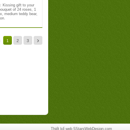
3:
Kissing gift to your
bouquet of 24 roses, 1
x, medium teddy bear,
oon.
›
g
1
2
3
Thiết kế web
5StarsWebDesign.com