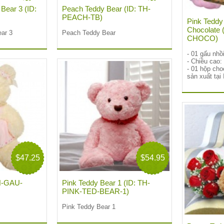
Bear 3 (ID:
Peach Teddy Bear (ID: TH-
)
PEACH-TB)
Pink Teddy
Chocolate 
ar 3
Peach Teddy Bear
CHOCO)
- 01 gấu nh
- Chiều cao
- 01 hộp cho
sản xuất tại 
$47.25
$54.95
TH-GAU-
Pink Teddy Bear 1 (ID: TH-
PINK-TED-BEAR-1)
Pink Teddy Bear 1