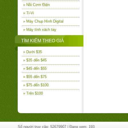
» Nồi Cơm Điện
» Ti-Vi
» Máy Chụp Hình Digital
» Máy tính xách tay
TÌM KIẾM THEO GIÁ
» Dưới $35
» $35 đến $45
» $45 đến $55
» $55 đến $75
» $75 đến $100
» Trên $100
Số người truy cập: 52679907 | Đang xem: 193