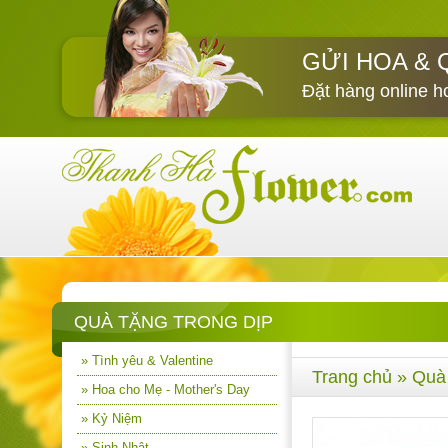
GỬI HOA & 
Đặt hàng online h
QUÀ TẶNG TRONG DỊP
» Tình yêu & Valentine
Trang chủ
»
Quà
» Hoa cho Mẹ - Mother's Day
» Kỷ Niệm
» Sinh Nhật