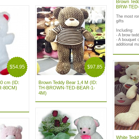
Brown Tedd
BRW-TED-
The most ro
gifts
Including:
- A brow ted
- A bouquet 
additional m
$54.95
$97.85
0 cm (ID:
Brown Teddy Bear 1,4 M (ID:
R-80CM)
TH-BROWN-TED-BEAR-1-
4M)
White Tedd