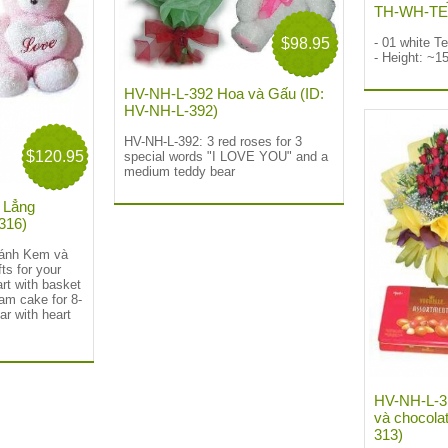
TH-WH-TE
- 01 white T
$98.95
- Height: ~
HV-NH-L-392 Hoa và Gấu (ID:
HV-NH-L-392)
HV-NH-L-392:
3 red roses for 3
$120.95
special words "I LOVE YOU" and a
medium teddy bear
 Lẳng
-316)
Bánh Kem và
fts for your
art with basket
eam cake for 8-
ar with heart
HV-NH-L-31
và chocola
313)