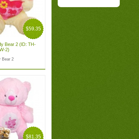
$59.35
dy Bear 2 (ID: TH-
W-2)
y Bear 2
$81.35