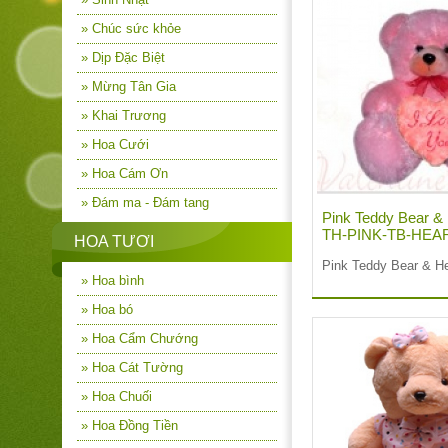
» Chúc sức khỏe
» Dịp Đặc Biệt
» Mừng Tân Gia
» Khai Trương
» Hoa Cưới
» Hoa Cám Ơn
» Đám ma - Đám tang
Pink Teddy Bear & 
TH-PINK-TB-HEA
HOA TƯƠI
Pink Teddy Bear & He
» Hoa bình
» Hoa bó
» Hoa Cẩm Chướng
» Hoa Cát Tường
» Hoa Chuối
» Hoa Đồng Tiền