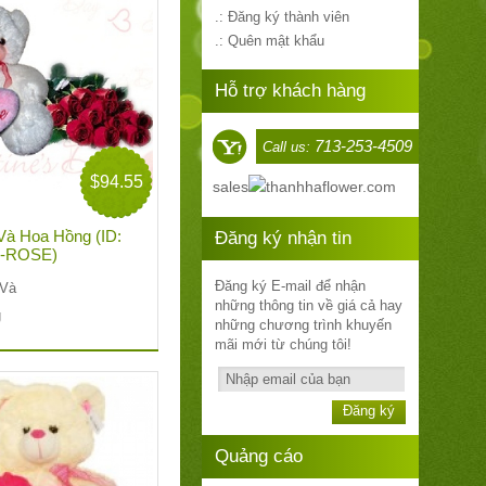
.: Đăng ký thành viên
.: Quên mật khẩu
Hỗ trợ khách hàng
713-253-4509
Call us:
$94.55
sales
thanhhaflower.com
Và Hoa Hồng (ID:
Đăng ký nhận tin
B-ROSE)
Đăng ký E-mail để nhận
 Và
những thông tin về giá cả hay
g
những chương trình khuyến
mãi mới từ chúng tôi!
Đăng ký
Quảng cáo