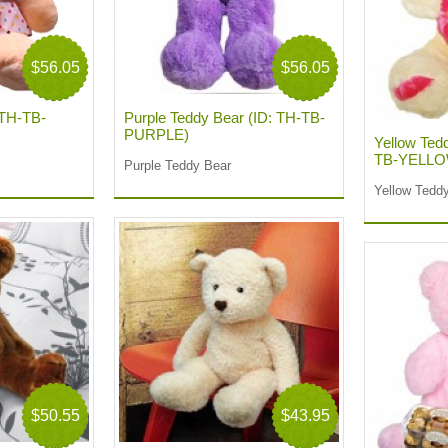
$56.05
$56.05
 TH-TB-
Purple Teddy Bear (ID: TH-TB-
PURPLE)
Yellow Ted
TB-YELLO
Purple Teddy Bear
Yellow Tedd
$50.55
$43.95