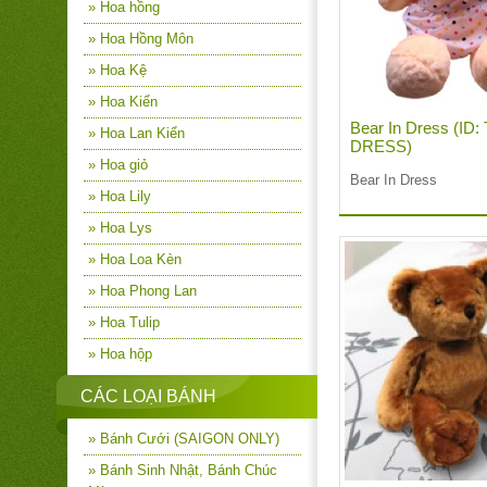
» Hoa hồng
» Hoa Hồng Môn
» Hoa Kệ
» Hoa Kiển
Bear In Dress (ID:
» Hoa Lan Kiển
DRESS)
» Hoa giỏ
Bear In Dress
» Hoa Lily
» Hoa Lys
» Hoa Loa Kèn
» Hoa Phong Lan
» Hoa Tulip
» Hoa hộp
CÁC LOẠI BÁNH
» Bánh Cưới (SAIGON ONLY)
» Bánh Sinh Nhật, Bánh Chúc