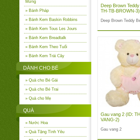
Mừng
Deep Brown Teddy 
» Bánh Pháp
TH-TB-BROWN-3
» Bánh Kem Baskin Robbins
Deep Brown Teddy Be
» Bánh Kem Tous Les Jours
» Bánh Kem Breadtalk
» Bánh Kem Theo Tuổi
» Bánh Kem Trái Cây
DÀNH CHO BÉ
» Quà cho Bé Gái
» Quà cho Bé Trai
» Quà cho Mẹ
QUÀ
Gau vang 2 (ID: 
VANG-2)
» Nước Hoa
Gau vang 2
» Quà Tặng Tình Yêu