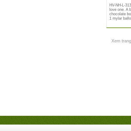
HV-NH-L-31
love one. A 
chocolate bo
1 mylar ball
Xem tran