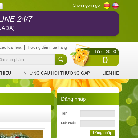
Chọn ngôn ngữ
INE 24/7
NADA)
các loài hoa
Hướng dẫn mua hàng
Tổng: $0.00
0
THIỆU
NHỮNG CÂU HỎI THƯỜNG GẶP
LIÊN HỆ
Đăng nhập
Tên:
Mật khẩu:
Đăng nhập