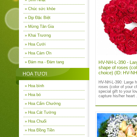
» Chúc sức khỏe
» Dịp Đặc Biệt
» Mừng Tân Gia
» Khai Trương
» Hoa Cưới
» Hoa Cám Ơn
HV-NH-L-390 - Lar
» Đám ma - Đám tang
shape of roses (col
choice) (ID: HV-N
HOA TƯƠI
HV-NH-L-390:
Large h
» Hoa bình
roses (color of your c
special gift to your lo
» Hoa bó
capture his/her heart .
» Hoa Cẩm Chướng
» Hoa Cát Tường
» Hoa Chuối
» Hoa Đồng Tiền