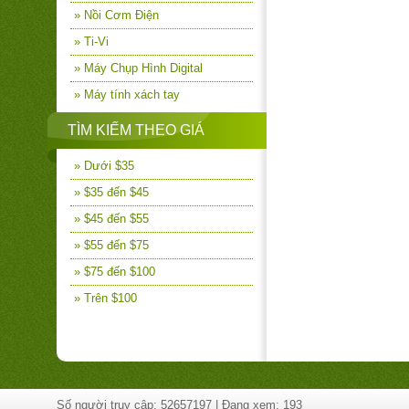
» Nồi Cơm Điện
» Ti-Vi
» Máy Chụp Hình Digital
» Máy tính xách tay
TÌM KIẾM THEO GIÁ
» Dưới $35
» $35 đến $45
» $45 đến $55
» $55 đến $75
» $75 đến $100
» Trên $100
Số người truy cập: 52657197 | Đang xem: 193