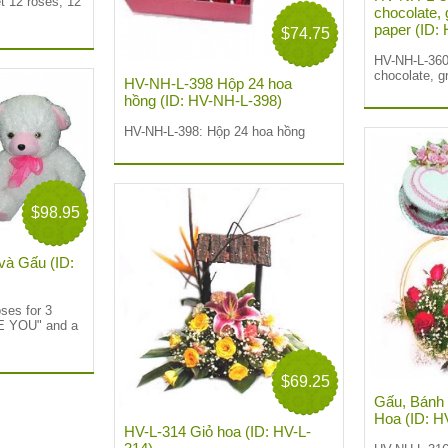
 12 roses, 12
chocolate,
paper (ID:
$74.75
HV-NH-L-360
chocolate, g
HV-NH-L-398 Hộp 24 hoa
hồng (ID: HV-NH-L-398)
HV-NH-L-398: Hộp 24 hoa hồng
$98.95
à Gấu (ID:
oses for 3
VE YOU" and a
$69.25
Gấu, Bánh
Hoa (ID: 
HV-L-314 Giỏ hoa (ID: HV-L-