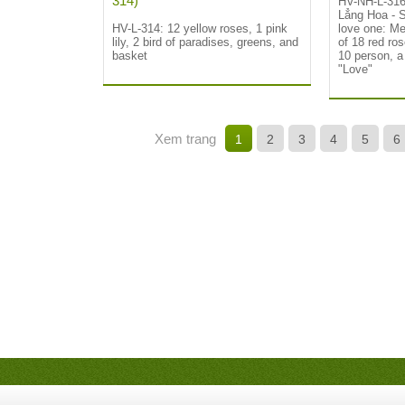
314)
HV-NH-L-316
Lẳng Hoa -
S
HV-L-314:
12 yellow roses, 1 pink
love one: Me
lily, 2 bird of paradises, greens, and
of 18 red ro
basket
10 person, a
"Love"
Xem trang
1
2
3
4
5
6