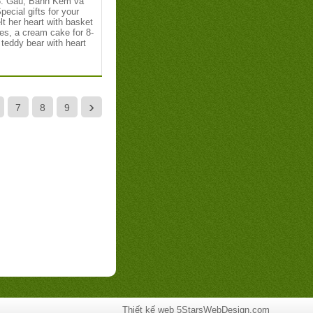
: Gấu, Bánh Kem và
pecial gifts for your
lt her heart with basket
ses, a cream cake for 8-
 teddy bear with heart
›
7
8
9
Thiết kế web
5StarsWebDesign.com