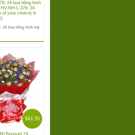
8: 24 hoa hồng hình
D: HV-NH-L-378: 24
r of your choice) in
e)
 24 hoa hồng hình trái
$61.55
60 Bouquet 24