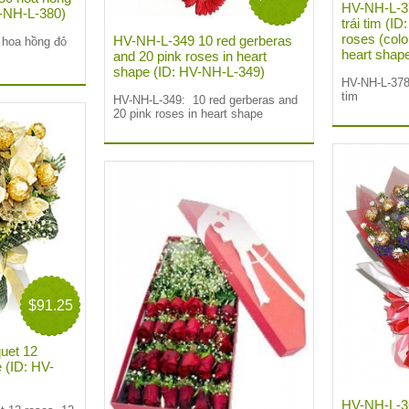
HV-NH-L-37
V-NH-L-380)
trái tim (I
roses (colo
HV-NH-L-349 10 red gerberas
 hoa hồng đỏ
heart shap
and 20 pink roses in heart
shape (ID: HV-NH-L-349)
HV-NH-L-378:
tim
HV-NH-L-349: 10 red gerberas and
20 pink roses in heart shape
$91.25
uet 12
 (ID: HV-
HV-NH-L-3