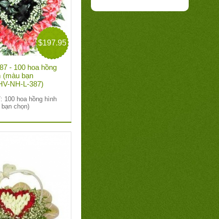
$197.95
7 - 100 hoa hồng
im (màu bạn
 HV-NH-L-387)
: 100 hoa hồng hình
u bạn chọn)