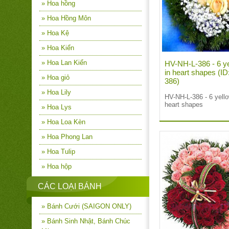
» Hoa hồng
» Hoa Hồng Môn
» Hoa Kệ
» Hoa Kiển
» Hoa Lan Kiển
HV-NH-L-386 - 6 ye
in heart shapes (I
» Hoa giỏ
386)
» Hoa Lily
HV-NH-L-386 - 6 yello
heart shapes
» Hoa Lys
» Hoa Loa Kèn
» Hoa Phong Lan
» Hoa Tulip
» Hoa hộp
CÁC LOẠI BÁNH
» Bánh Cưới (SAIGON ONLY)
» Bánh Sinh Nhật, Bánh Chúc