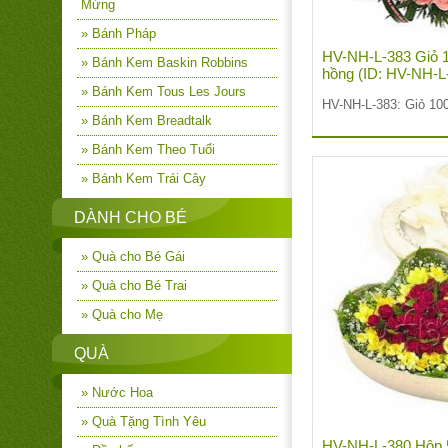
Mừng
» Bánh Pháp
HV-NH-L-383 Giỏ 
» Bánh Kem Baskin Robbins
hồng (ID: HV-NH-L
» Bánh Kem Tous Les Jours
HV-NH-L-383: Giỏ 10
» Bánh Kem Breadtalk
» Bánh Kem Theo Tuổi
» Bánh Kem Trái Cây
DÀNH CHO BÉ
» Quà cho Bé Gái
» Quà cho Bé Trai
» Quà cho Mẹ
QUÀ
» Nước Hoa
» Quà Tặng Tình Yêu
HV-NH-L-380 Hộp 