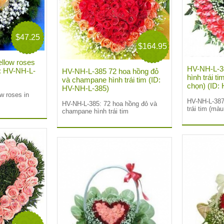
$47.25
$164.95
llow roses
HV-NH-L-38
D: HV-NH-L-
HV-NH-L-385 72 hoa hồng đỏ
hình trái t
và champane hình trái tim (ID:
chọn) (ID:
HV-NH-L-385)
w roses in
HV-NH-L-387
HV-NH-L-385: 72 hoa hồng đỏ và
trái tim (mà
champane hình trái tim