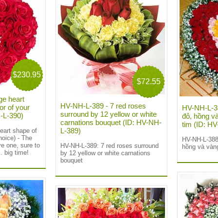
$230.95
$72.55
ge heart
HV-NH-L-389 - 7 red roses
or of your
HV-NH-L-38
surround by 12 yellow or white
H-L-390)
đỏ, hồng và
carnations bouquet (ID: HV-NH-
tim (ID: H
L-389)
eart shape of
hoice) - The
HV-NH-L-388
ve one, sure to
HV-NH-L-389: 7 red roses surround
hồng và vàng
. big time!
by 12 yellow or white carnations
bouquet