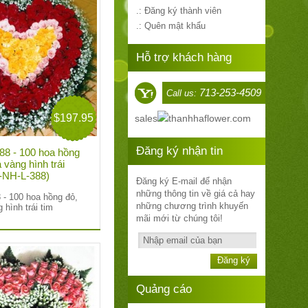
.: Đăng ký thành viên
.: Quên mật khẩu
Hỗ trợ khách hàng
713-253-4509
Call us:
$197.95
sales
thanhhaflower.com
Đăng ký nhận tin
8 - 100 hoa hồng
 vàng hình trái
V-NH-L-388)
Đăng ký E-mail để nhận
những thông tin về giá cả hay
 - 100 hoa hồng đỏ,
những chương trình khuyến
 hình trái tim
mãi mới từ chúng tôi!
Đăng ký
Quảng cáo