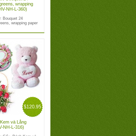
 greens, wrapping
 HV-NH-L-360)
: Bouquet 24
reens, wrapping paper
$120.95
 Kem và Lẳng
HV-NH-L-316)