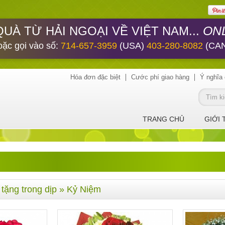
ONL
QUÀ TỪ HẢI NGOẠI VỀ VIỆT NAM...
oặc gọi vào số:
714-657-3959
(USA)
403-280-8082
(CA
Hóa đơn đặc biệt
Cước phí giao hàng
Ý nghĩa 
TRANG CHỦ
GIỚI 
tặng trong dịp
» Kỷ Niệm