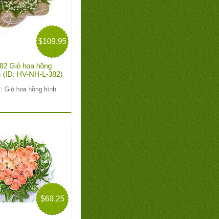
$109.95
82 Giỏ hoa hồng
im (ID: HV-NH-L-382)
: Giỏ hoa hồng hình
$69.25