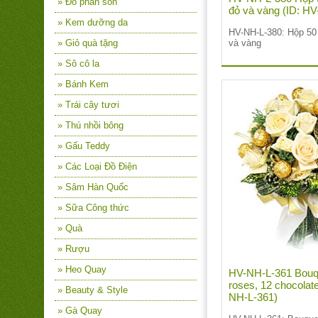
» Đồ phấn son
đỏ và vàng (ID: H
» Kem dưỡng da
HV-NH-L-380: Hộp 50
» Giỏ quà tặng
và vàng
» Sô cô la
» Bánh Kem
» Trái cây tươi
» Thú nhồi bông
» Gấu Teddy
» Các Loại Đồ Điện
» Sâm Hàn Quốc
» Sữa Công thức
» Quà
» Rượu
» Heo Quay
HV-NH-L-361 Bouq
roses, 12 chocolate
» Beauty & Style
NH-L-361)
» Gà Quay