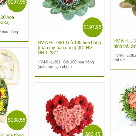
$197.95
100 hoa
-383)
$197.95
0 hoa hồng
HV-NH-L-3
HV-NH-L-381 Giỏ 100 hoa hồng
hình trái t
(màu tùy bạn chọn) (ID: HV-
NH-L-381)
HV-NH-L-382
trái tim
HV-NH-L-381: Giỏ 100 hoa hồng
(màu tùy bạn chọn)
$138.55
$93.45
50 hoa hồng