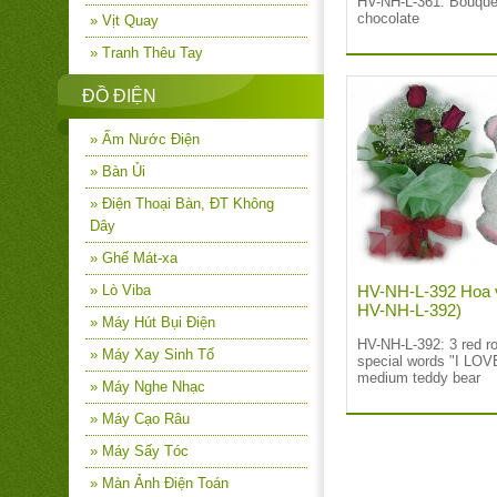
HV-NH-L-361: Bouquet
chocolate
» Vịt Quay
» Tranh Thêu Tay
ĐỒ ĐIỆN
» Ấm Nước Điện
» Bàn Ủi
» Điện Thoại Bàn, ĐT Không
Dây
» Ghế Mát-xa
» Lò Viba
HV-NH-L-392 Hoa v
HV-NH-L-392)
» Máy Hút Bụi Điện
HV-NH-L-392:
3 red r
» Máy Xay Sinh Tố
special words "I LO
medium teddy bear
» Máy Nghe Nhạc
» Máy Cạo Râu
» Máy Sấy Tóc
» Màn Ảnh Điện Toán