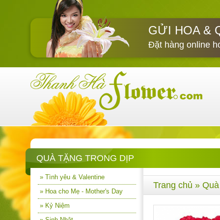
GỬI HOA & 
Đặt hàng online h
QUÀ TẶNG TRONG DỊP
» Tình yêu & Valentine
Trang chủ
»
Quà 
» Hoa cho Mẹ - Mother's Day
» Kỷ Niệm
» Sinh Nhật