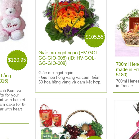
$105.55
Giấc mơ ngọt ngào (HV-GOL-
GG-GIO-008) (ID: HV-GOL-
$120.95
GG-GIO-008)
700ml Hen
made in Fr
Giấc mơ ngọt ngào
5180)
 Lẳng
- Giỏ hoa hồng vàng và cam: Gồm
-316)
700ml Hene
50 hoa hồng vàng và cam kết hợp.
in France
Bánh Kem và
fts for your
art with basket
eam cake for 8-
ar with heart