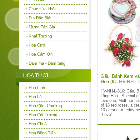
» Chúc sức khỏe
» Dịp Đặc Biệt
» Mừng Tân Gia
» Khai Trương
» Hoa Cưới
» Hoa Cám Ơn
» Đám ma - Đám tang
HOA TƯƠI
Gấu, Bánh Kem và
Hoa (ID: HV-NH-L
» Hoa bình
HV-NH-L-316: Gấu, 
Lẳng Hoa -
Special gi
» Hoa bó
love one: Melt her he
of 18 red roses, a cr
» Hoa Cẩm Chướng
10 person, a teddy be
"Love"
» Hoa Cát Tường
» Hoa Chuối
» Hoa Đồng Tiền