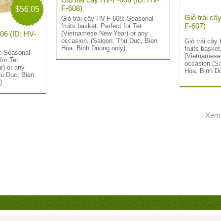
F-608)
$56.05
Giỏ trái câ
Giỏ trái cây HV-F-608: Seasonal
F-607)
fruits basket. Perfect for Tet
(Vietnamese New Year) or any
606 (ID: HV-
occasion. (Saigon, Thu Duc, Bien
Giỏ trái cây
Hoa, Binh Duong only)
fruits basket
6: Seasonal
(Vietnamese
for Tet
occasion.(Sa
) or any
Hoa, Binh D
hu Duc, Bien
)
Xem 