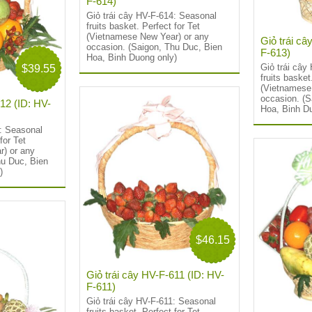
F-614)
Giỏ trái cây HV-F-614: Seasonal
fruits basket. Perfect for Tet
(Vietnamese New Year) or any
Giỏ trái câ
occasion. (Saigon, Thu Duc, Bien
F-613)
Hoa, Binh Duong only)
Giỏ trái cây
$39.55
fruits basket
(Vietnamese
occasion. (S
612 (ID: HV-
Hoa, Binh D
2: Seasonal
for Tet
) or any
hu Duc, Bien
)
$46.15
Giỏ trái cây HV-F-611 (ID: HV-
F-611)
Giỏ trái cây HV-F-611: Seasonal
fruits basket. Perfect for Tet