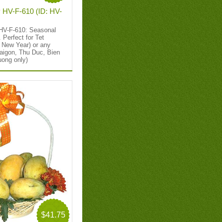
y HV-F-610 (ID: HV-
 HV-F-610: Seasonal
. Perfect for Tet
 New Year) or any
aigon, Thu Duc, Bien
uong only)
$41.75