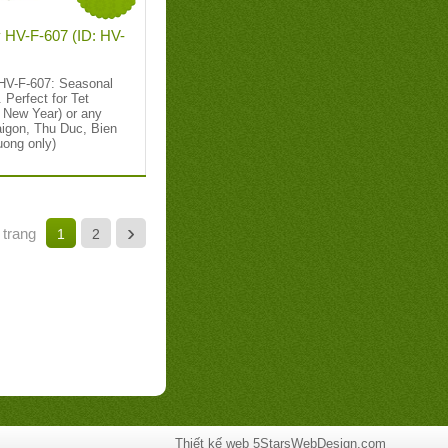
y HV-F-607 (ID: HV-
 HV-F-607: Seasonal
. Perfect for Tet
 New Year) or any
igon, Thu Duc, Bien
uong only)
›
trang
1
2
Thiết kế web
5StarsWebDesign.com