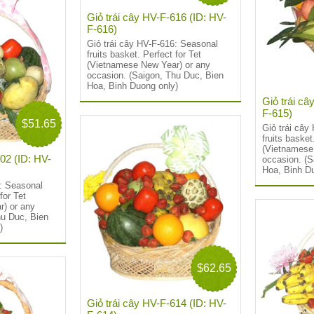
Giỏ trái cây HV-F-616 (ID: HV-
F-616)
Giỏ trái cây HV-F-616: Seasonal
fruits basket. Perfect for Tet
(Vietnamese New Year) or any
occasion. (Saigon, Thu Duc, Bien
Hoa, Binh Duong only)
Giỏ trái câ
F-615)
$51.65
Giỏ trái cây
fruits basket
(Vietnamese
602 (ID: HV-
occasion. (S
Hoa, Binh D
2: Seasonal
for Tet
) or any
hu Duc, Bien
)
$62.65
Giỏ trái cây HV-F-614 (ID: HV-