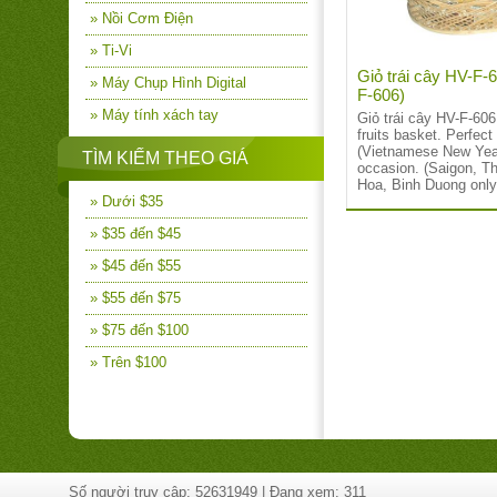
» Nồi Cơm Điện
» Ti-Vi
Giỏ trái cây HV-F-
» Máy Chụp Hình Digital
F-606)
» Máy tính xách tay
Giỏ trái cây HV-F-60
fruits basket. Perfect 
(Vietnamese New Year
TÌM KIẾM THEO GIÁ
occasion. (Saigon, T
Hoa, Binh Duong only
» Dưới $35
» $35 đến $45
» $45 đến $55
» $55 đến $75
» $75 đến $100
» Trên $100
Số người truy cập: 52631949 | Đang xem: 311