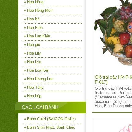
» Hoa hồng
» Hoa Hồng Môn
» Hoa Kệ
» Hoa Kiển
» Hoa Lan Kiển
» Hoa giỏ
» Hoa Lily
» Hoa Lys
» Hoa Loa Kèn
Giỏ trái cây HV-F-
» Hoa Phong Lan
F-617)
» Hoa Tulip
Giỏ trái cây HV-F-61
fruits basket. Perfect 
» Hoa hộp
(Vietnamese New Year
occasion. (Saigon, T
Hoa, Binh Duong only
CÁC LOẠI BÁNH
» Bánh Cưới (SAIGON ONLY)
» Bánh Sinh Nhật, Bánh Chúc