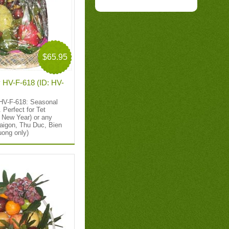
$65.95
y HV-F-618 (ID: HV-
 HV-F-618: Seasonal
. Perfect for Tet
 New Year) or any
aigon, Thu Duc, Bien
uong only)