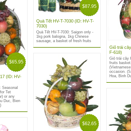
$87.95
Quà Tết HV-T-7030 (ID: HV-T-
7030)
Quà Tết HV-T-7030: Saigon only -
1kg pork balogna, 1kg Chinese
sausage, a basket of fresh fruits
Giỏ trái câ
F-618)
Giỏ trái cây
$65.95
fruits basket
(Vietnamese
occasion. (S
Hoa, Binh D
617 (ID: HV-
7: Seasonal
for Tet
) or any
hu Duc, Bien
)
$62.65