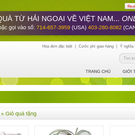
ONL
QUÀ TỪ HẢI NGOẠI VỀ VIỆT NAM...
oặc gọi vào số:
714-657-3959
(USA)
403-280-8082
(CA
Hóa đơn đặc biệt
Cước phí giao hàng
Ý nghĩa 
TRANG CHỦ
GIỚI 
» Giỏ quà tặng