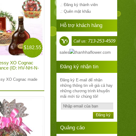
.: Đăng ký thành viên
.: Quên mật khẩu
Hỗ trợ khách hàng
713-253-4509
Call us:
$182.55
sales
thanhhaflower.com
essy XO Cognac
Đăng ký nhận tin
ance (ID: HV-NH-N-
ssy XO Cognac made
Đăng ký E-mail để nhận
những thông tin về giá cả hay
những chương trình khuyến
mãi mới từ chúng tôi!
Đăng ký
Quảng cáo