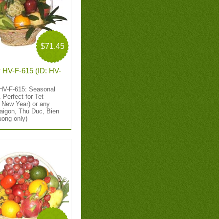
$71.45
y HV-F-615 (ID: HV-
 HV-F-615: Seasonal
. Perfect for Tet
 New Year) or any
aigon, Thu Duc, Bien
uong only)