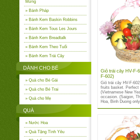
Mừng
» Bánh Pháp
» Bánh Kem Baskin Robbins
» Bánh Kem Tous Les Jours
» Bánh Kem Breadtalk
» Bánh Kem Theo Tuổi
» Bánh Kem Trái Cây
DÀNH CHO BÉ
Giỏ trái cây HV-F-
F-602)
» Quà cho Bé Gái
Giỏ trái cây HV-F-60
fruits basket. Perfect 
» Quà cho Bé Trai
(Vietnamese New Year
occasion. (Saigon, T
» Quà cho Mẹ
Hoa, Binh Duong only
QUÀ
» Nước Hoa
» Quà Tặng Tình Yêu