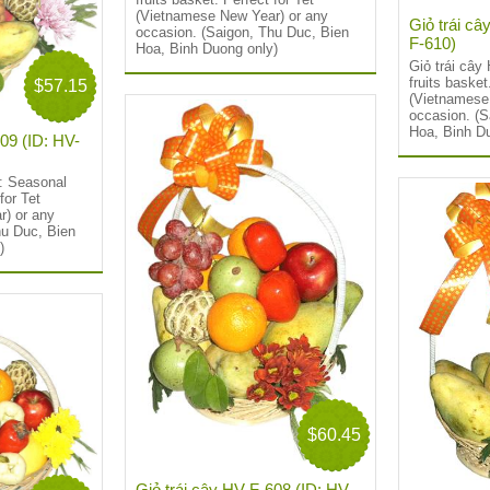
(Vietnamese New Year) or any
Giỏ trái câ
occasion. (Saigon, Thu Duc, Bien
F-610)
Hoa, Binh Duong only)
Giỏ trái cây
fruits basket
$57.15
(Vietnamese
occasion. (S
Hoa, Binh D
609 (ID: HV-
9: Seasonal
for Tet
) or any
hu Duc, Bien
)
$60.45
Giỏ trái cây HV-F-608 (ID: HV-