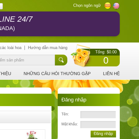
Chọn ngôn ngữ
INE 24/7
NADA)
các loài hoa
Hướng dẫn mua hàng
Tổng: $0.00
0
THIỆU
NHỮNG CÂU HỎI THƯỜNG GẶP
LIÊN HỆ
Đăng nhập
Tên:
Mật khẩu:
Đăng nhập