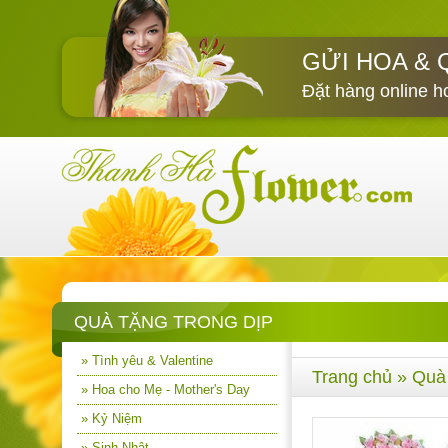
GỬI HOA & 
Đặt hàng online h
QUÀ TẶNG TRONG DỊP
» Tình yêu & Valentine
Trang chủ
»
Quà
» Hoa cho Mẹ - Mother's Day
» Kỷ Niệm
» Sinh Nhật