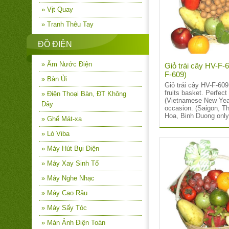
» Vịt Quay
» Tranh Thêu Tay
ĐỒ ĐIỆN
» Ấm Nước Điện
Giỏ trái cây HV-F-
F-609)
» Bàn Ủi
Giỏ trái cây HV-F-60
fruits basket. Perfect 
» Điện Thoại Bàn, ĐT Không
(Vietnamese New Year
Dây
occasion. (Saigon, T
Hoa, Binh Duong only
» Ghế Mát-xa
» Lò Viba
» Máy Hút Bụi Điện
» Máy Xay Sinh Tố
» Máy Nghe Nhạc
» Máy Cạo Râu
» Máy Sấy Tóc
» Màn Ảnh Điện Toán