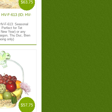
$63.75
y HV-F-613 (ID: HV-
 HV-F-613: Seasonal
. Perfect for Tet
 New Year) or any
aigon, Thu Duc, Bien
uong only)
$57.75