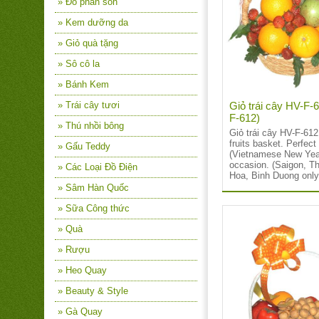
» Đồ phấn son
» Kem dưỡng da
» Giỏ quà tặng
» Sô cô la
» Bánh Kem
Giỏ trái cây HV-F-
» Trái cây tươi
F-612)
» Thú nhồi bông
Giỏ trái cây HV-F-61
fruits basket. Perfect 
» Gấu Teddy
(Vietnamese New Year
occasion. (Saigon, T
» Các Loại Đồ Điện
Hoa, Binh Duong only
» Sâm Hàn Quốc
» Sữa Công thức
» Quà
» Rượu
» Heo Quay
» Beauty & Style
» Gà Quay