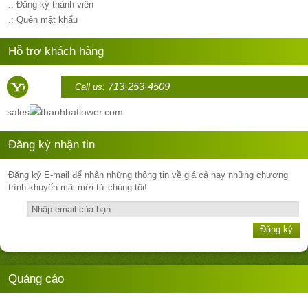
.: Đăng ký thành viên
.: Quên mật khẩu
Hỗ trợ khách hàng
713-253-4509
Call us:
sales
thanhhaflower.com
Đăng ký nhận tin
Đăng ký E-mail để nhận những thông tin về giá cả hay những chương
trình khuyến mãi mới từ chúng tôi!
Đăng ký
Quảng cáo