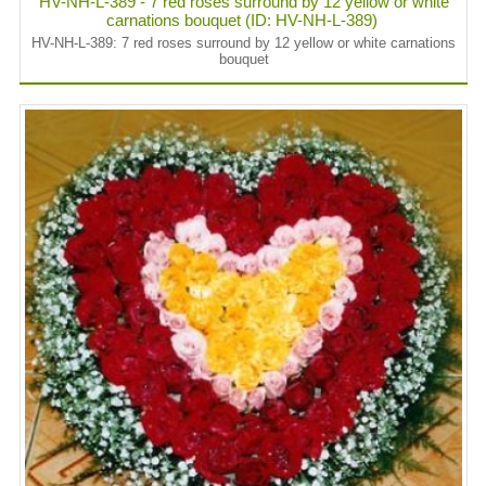
HV-NH-L-389 - 7 red roses surround by 12 yellow or white
carnations bouquet (ID: HV-NH-L-389)
HV-NH-L-389: 7 red roses surround by 12 yellow or white carnations
bouquet