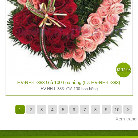
$197.95
HV-NH-L-383 Giỏ 100 hoa hồng (ID: HV-NH-L-383)
HV-NH-L-383: Giỏ 100 hoa hồng
›
1
2
3
4
5
6
7
8
9
10
Xem trang